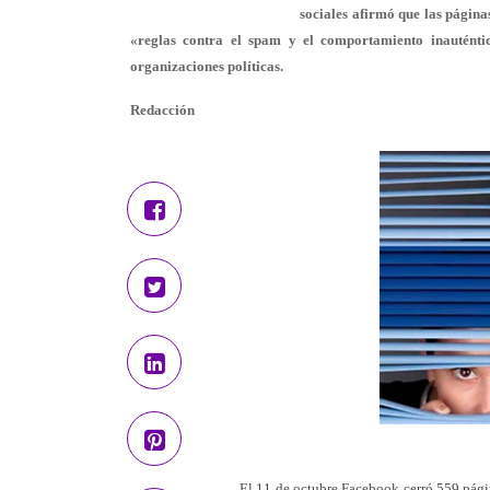
sociales afirmó que las página
«reglas contra el spam y el comportamiento inauténtic
organizaciones políticas.
Redacción
El 11 de octubre Facebook cerró 559 págin