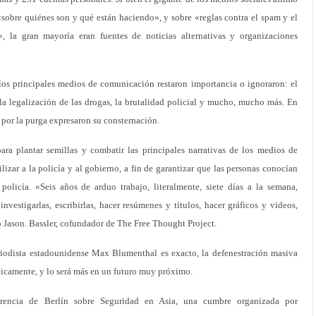
sobre quiénes son y qué están haciendo», y sobre «reglas contra el spam y el
, la gran mayoría eran fuentes de noticias alternativas y organizaciones
os principales medios de comunicación restaron importancia o ignoraron: el
la legalización de las drogas, la brutalidad policial y mucho, mucho más. En
 por la purga expresaron su consternación.
ra plantar semillas y combatir las principales narrativas de los medios de
izar a la policía y al gobierno, a fin de garantizar que las personas conocían
olicía. «Seis años de arduo trabajo, literalmente, siete días a la semana,
investigarlas, escribirlas, hacer resúmenes y títulos, hacer gráficos y videos,
jo Jason. Bassler, cofundador de The Free Thought Project.
riodista estadounidense Max Blumenthal es exacto, la defenestración masiva
ticamente, y lo será más en un futuro muy próximo.
rencia de Berlín sobre Seguridad en Asia, una cumbre organizada por