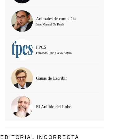
Animales de compañía
Juan Manuel De Prada
FPCS
Fernando Pino Calvo Sotelo
Ganas de Escribir
El Aullido del Lobo
EDITORIAL INCORRECTA