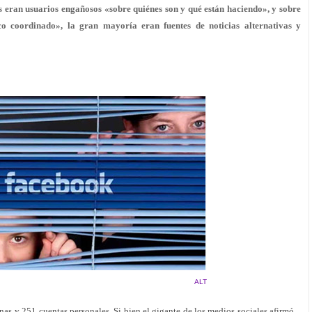
s eran usuarios engañosos «sobre quiénes son y qué están haciendo», y sobre
o coordinado», la gran mayoría eran fuentes de noticias alternativas y
ALT
as y 251 cuentas personales. Si bien el gigante de los medios sociales afirmó