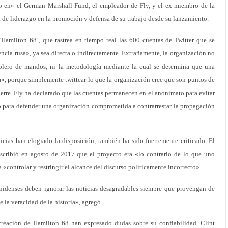
 en» el German Marshall Fund, el empleador de Fly, y el ex miembro de la
de liderazgo en la promoción y defensa de su trabajo desde su lanzamiento.
‘Hamilton 68’, que rastrea en tiempo real las 600 cuentas de Twitter que se
encia rusa», ya sea directa o indirectamente. Extrañamente, la organización no
ablero de mandos, ni la metodología mediante la cual se determina que una
sa», porque simplemente twittear lo que la organización cree que son puntos de
ierre. Fly ha declarado que las cuentas permanecen en el anonimato para evitar
ño para defender una organización comprometida a contrarrestar la propagación
icias han elogiado la disposición, también ha sido fuertemente criticado. El
escribió en agosto de 2017 que el proyecto era «lo contrario de lo que uno
 «controlar y restringir el alcance del discurso políticamente incorrecto».
nidenses deben ignorar las noticias desagradables siempre que provengan de
la veracidad de la historia», agregó.
 creación de Hamilton 68 han expresado dudas sobre su confiabilidad. Clint