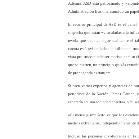
Además, ASD está patrocinado y «alojado
Administración Bush ha asumido un papel 
El recurso principal de ASD es el panel 
sospecha que están «vinculadas a la influ
revela qué cuentas sigue realmente el t
cuenta está «vinculada a la influencia ru
vista pro-rusos puede ser motivo para su c
que se cierren, un principio quizás extra
de propaganda extranjera.
Si bien varios expertos y agencias de not
periodista de la Nación, James Carden, 
esperaría en una sociedad abierta», y busca
«El mensaje implícito es que los estadou
medios extranjeros, independientemente de 
Incluso las personas involucradas en la