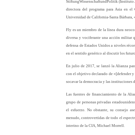
StiftungWissenschaftundPolitik (Instituto
directora del programa para Asia en el 
Universidad de California-Santa Bárbara,
Fly es un miembro de la línea dura neoco
diversa y vociferante una acción militar q
defensa de Estados Unidos a niveles réco
en el sentido genérico al discutir los futu
En julio de 2017, se lanzó la Alianza par
con el objetivo declarado de «[defender y d
socavar la democracia y las instituciones 
Las fuentes de financiamiento de la Alia
grupo de personas privadas estadounidens
el esfuerzo. No obstante, su consejo as
menudo, controvertidas de todo el espectro
interino de la CIA, Michael Morrell.