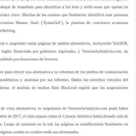
abajar de inmediato para identificar a los bots y trolls rusos que operan en
ciales clave. Muchas de las cuentas que finalmente identificó eran personas
ncionista Maram. Susli (‘SyrianGirl’), la pianista de conciertos ucraniana
anShilling.
nar o suspender varias páginas de medios alternativos, incluyendo TeleSUR,
 inglés financiada por gobiernos regionales, y VenezuelaAnalysis.com, un
paldado por donaciones de lectores.
 para ofrecer una alternativa a la cobertura de los medios de comunicación
académicos y analistas por sus informes. Dados los estrechos vínculos del
idense, el analista de medios Alan MacLeod sugirió que las suspensiones
de vista alternativos, la suspensión de VenezuelaAnalysis.com pudo haber
mbre de 2017, el sitio expuso cómo el Consejo Atlántico había donado más de
 Luego de protestar en la red, las páginas se restablecieron finalmente en
páginas cerrdas en octubre serán tan afortunadas.