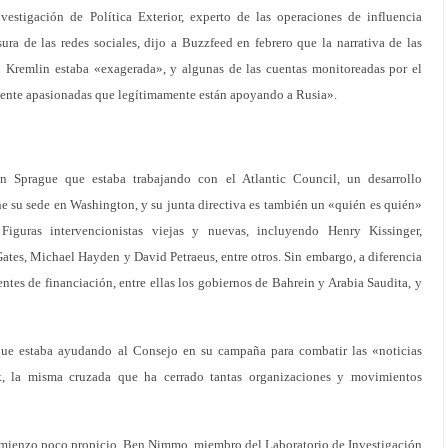
nvestigación de Política Exterior, experto de las operaciones de influencia
sura de las redes sociales, dijo a Buzzfeed en febrero que la narrativa de las
l Kremlin estaba «exagerada», y algunas de las cuentas monitoreadas por el
mente apasionadas que legítimamente están apoyando a Rusia».
n Sprague que estaba trabajando con el Atlantic Council, un desarrollo
e su sede en Washington, y su junta directiva es también un «quién es quién»
Figuras intervencionistas viejas y nuevas, incluyendo Henry Kissinger,
tes, Michael Hayden y David Petraeus, entre otros. Sin embargo, a diferencia
ntes de financiación, entre ellas los gobiernos de Bahrein y Arabia Saudita, y
que estaba ayudando al Consejo en su campaña para combatir las «noticias
, la misma cruzada que ha cerrado tantas organizaciones y movimientos
omienzo poco propicio. Ben Nimmo, miembro del Laboratorio de Investigación