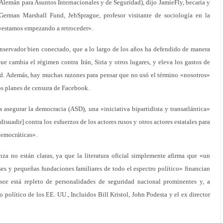
 Alemán para Asuntos Internacionales y de Seguridad), dijo JamieFly, becaria y
German Marshall Fund, JebSprague, profesor visitante de sociología en la
 «estamos empezando a retroceder».
nservador bien conectado, que a lo largo de los años ha defendido de manera
ue cambia el régimen contra Irán, Siria y otros lugares, y eleva los gastos de
rd. Además, hay muchas razones para pensar que no usó el término «nosotros»
ros planes de censura de Facebook.
a asegurar la democracia (ASD), una «iniciativa bipartidista y transatlántica»
isuadir] contra los esfuerzos de los actores rusos y otros actores estatales para
democráticas».
nza no están claras, ya que la literatura oficial simplemente afirma que «un
es y pequeñas fundaciones familiares de todo el espectro político» financian
esor está repleto de personalidades de seguridad nacional prominentes y, a
 político de los EE. UU., Incluidos Bill Kristol, John Podesta y el ex director