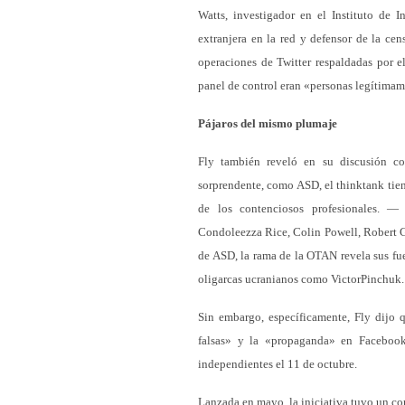
Watts, investigador en el Instituto de I
extranjera en la red y defensor de la cen
operaciones de Twitter respaldadas por e
panel de control eran «personas legítima
Pájaros del mismo plumaje
Fly también reveló en su discusión co
sorprendente, como ASD, el thinktank tien
de los contenciosos profesionales. — 
Condoleezza Rice, Colin Powell, Robert Ga
de ASD, la rama de la OTAN revela sus fue
oligarcas ucranianos como VictorPinchuk.
Sin embargo, específicamente, Fly dijo 
falsas» y la «propaganda» en Facebook
independientes el 11 de octubre.
Lanzada en mayo, la iniciativa tuvo un c