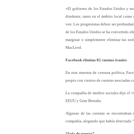
«El gobierno de los Estados Unidos y sus
disidente, tanto en el ámbito local como
ven. Los progresistas deben ser profunda
de los Estados Unidos se ha convertido ef
marginar o simplemente eliminar las not
MacLeod.
Facebook elimina 82 cuentas iraníes
En otra muestra de censura política, Fac
propio con cientos de cuentas asociadas c
La compañía de medios sociales dijo el vi
EEUU y Gran Bretaña.
Algunas de las cuentas se encontraban e
compañía, alegando que había detectado “a
“Sala de guerra”