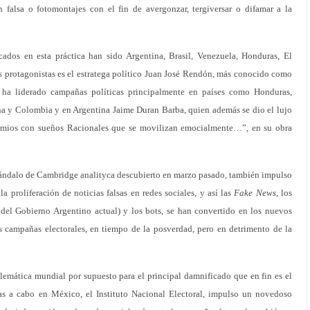
 falsa o fotomontajes con el fin de avergonzar, tergiversar o difamar a la
ados en esta práctica han sido Argentina, Brasil, Venezuela, Honduras, El
s protagonistas es el estratega político Juan José Rendón, más conocido como
 ha liderado campañas políticas principalmente en países como Honduras,
 y Colombia y en Argentina Jaime Duran Barba, quien además se dio el lujo
Simios con sueños Racionales que se movilizan emocialmente…”, en su obra
cándalo de Cambridge analityca descubierto en marzo pasado, también impulso
a proliferación de noticias falsas en redes sociales, y así las
Fake News,
los
s del Gobierno Argentino actual) y los bots, se han convertido en los nuevos
as campañas electorales, en tiempo de la posverdad, pero en detrimento de la
lemática mundial por supuesto para el principal damnificado que en fin es el
das a cabo en México, el Instituto Nacional Electoral, impulso un novedoso