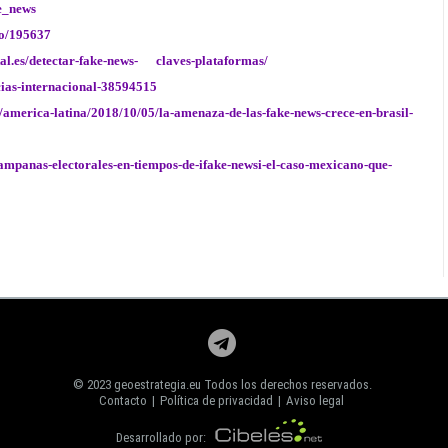
ke_news
lo/195637
tal.es/detectar-fake-news- claves-plataformas/
ias-internacional-38594515
america-latina/2018/10/05/la-amenaza-de-las-fake-news-crece-en-brasil-
mpanas-electorales-en-tiempos-de-ifake-newsi-el-caso-mexicano-que-
© 2023 geoestrategia.eu Todos los derechos reservados.
Contacto
|
Política de privacidad
|
Aviso legal
Desarrollado por: