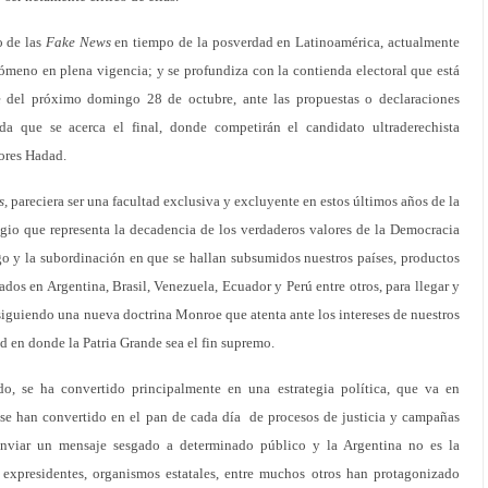
o de las
Fake News
en tiempo de la posverdad en Latinoamérica, actualmente
enómeno en plena vigencia; y se profundiza con la contienda electoral que está
e del próximo domingo 28 de octubre, ante las propuestas o declaraciones
da que se acerca el final, donde competirán el candidato ultraderechista
dores Hadad.
s,
pareciera ser una facultad exclusiva y excluyente en estos últimos años de la
ugio que representa la decadencia de los verdaderos valores de la Democracia
rgo y la subordinación en que se hallan subsumidos nuestros países, productos
dos en Argentina, Brasil, Venezuela, Ecuador y Perú entre otros, para llegar y
 siguiendo una nueva doctrina Monroe que atenta ante los intereses de nuestros
 en donde la Patria Grande sea el fin supremo.
o, se ha convertido principalmente en una estrategia política, que va en
 se han convertido en el pan de cada día de procesos de justicia y campañas
enviar un mensaje sesgado a determinado público y la Argentina no es la
 expresidentes, organismos estatales, entre muchos otros han protagonizado