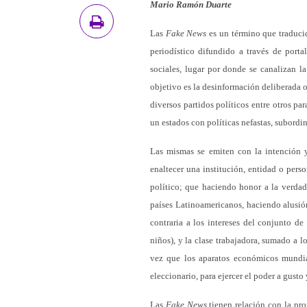
Mario Ramón Duarte
Las
Fake News
es un término que traducid
periodístico difundido a través de portal
sociales, lugar por donde se canalizan l
objetivo es la desinformación deliberada o
diversos partidos políticos entre otros pa
un estados con políticas nefastas, subordin
Las mismas se emiten con la intención y 
enaltecer una institución, entidad o pers
político; que haciendo honor a la verda
países Latinoamericanos, haciendo alusión
contraria a los intereses del conjunto de
niños), y la clase trabajadora, sumado a 
vez que los aparatos económicos mundial
eleccionario, para ejercer el poder a gusto
Las
Fake News
tienen relación con la pr