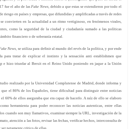
7 fue el año de las
Fake News,
debido a que estas se extendieron por todo el
 riesgo en países y empresas, que difundidas y amplificadas a través de redes
 se convierten en la actualidad a un ritmo vertiginoso, en fenómenos virales,
ntes, como la seguridad de la ciudad y ciudadanía sumado a las políticas
 ámbito financiero o de soberanía estatal.
Fake News,
se utiliza para definir al mundo del revés de la política, y por ende
da para tratar de explicar el instinto y la sensación anti establishmen que
p e hizo triunfar al Brexit en el Reino Unido poniendo en jaque a la Unión
studio realizado por la Universidad Complutense de Madrid, donde informa y
e el 86% de los Españoles, tiene dificultad para distinguir entre noticias
e el 60% de ellos aseguraba que era capaz de hacerlo. A raíz de ello se elaboro
como herramienta para poder reconocer las noticias autenticas, entre ellas
los cuando son muy llamativos, examinar siempre la URL, investigación de la
rmato, atención a las fotos, revisar las fechas, verificar hechos, interconsulta de
y ser netamente critico de ellas.