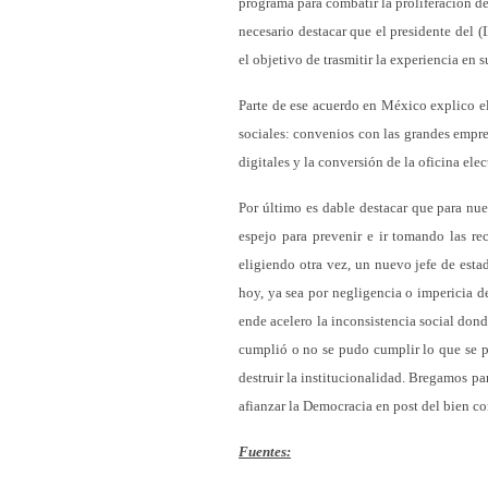
programa para combatir la proliferación de
necesario destacar que el presidente del 
el objetivo de trasmitir la experiencia en 
Parte de ese acuerdo en México explico el 
sociales: convenios con las grandes empre
digitales y la conversión de la oficina ele
Por último es dable destacar que para nues
espejo para prevenir e ir tomando las r
eligiendo otra vez, un nuevo jefe de esta
hoy, ya sea por negligencia o impericia 
ende acelero la inconsistencia social don
cumplió o no se pudo cumplir lo que se p
destruir la institucionalidad. Bregamos pa
afianzar la Democracia en post del bien c
Fuentes: