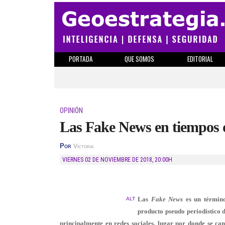
PORTADA
QUE SOMOS
EDITORIAL
OPINIÓN
Las Fake News en tiempos d
Por
Victoria
VIERNES 02 DE NOVIEMBRE DE 2018
,
20:00H
Las
Fake News
es un término
ALT
producto pseudo periodístico di
principalmente en redes sociales, lugar por donde se ca