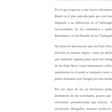
En lo que respecta a este nuevo fenómen
Brasil es el país más afectado por este f
llegando a su definición en el ballotag
inverosímiles de los candidatos a medi
Bolsonaro y el del Partido de los Trabaja
Sin dejar de desconocer, que las
Fake New
derecha en nuestra región, como un artil
que deberían imperar, para sacar del leta
de las Fake News como instrumento utiliza
mantenerse en el poder a cualquier costo,
países hermanos que bregan por una unidad
Por eso lejos de ser un fenómeno aislad
detrimento de las sociedades, puesto que
electorales presidenciales que buscan 
excepción. Abogados, asesores políticos,