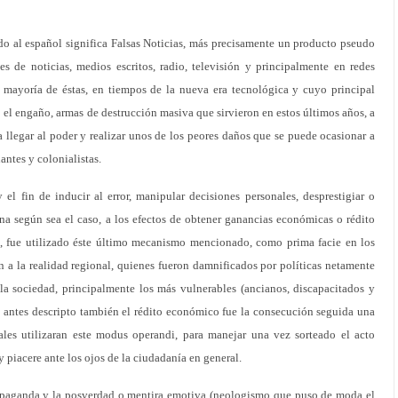
o al español significa Falsas Noticias, más precisamente un producto pseudo
es de noticias, medios escritos, radio, televisión y principalmente en redes
a mayoría de éstas, en tiempos de la nueva era tecnológica y cuyo principal
 el engaño, armas de destrucción masiva que sirvieron en estos últimos años, a
ra llegar al poder y realizar unos de los peores daños que se puede ocasionar a
antes y colonialistas.
el fin de inducir al error, manipular decisiones personales, desprestigiar o
ona según sea el caso, a los efectos de obtener ganancias económicas o rédito
d, fue utilizado éste último mecanismo mencionado, como prima facie en los
 a la realidad regional, quienes fueron damnificados por políticas netamente
 la sociedad, principalmente los más vulnerables (ancianos, discapacitados y
lo antes descripto también el rédito económico fue la consecución seguida una
es utilizaran este modus operandi, para manejar una vez sorteado el acto
 y piacere ante los ojos de la ciudadanía en general.
opaganda y la posverdad o mentira emotiva (neologismo que puso de moda el