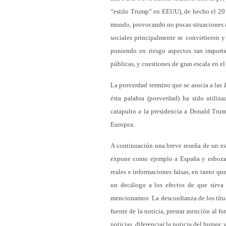
“estilo Trump” en EEUU), de hecho el 201
mundo, provocando no pocas situaciones de
sociales principalmente se convirtieron y
poniendo en riesgo aspectos tan importa
públicas, y cuestiones de gran escala en el
La posverdad termino que se asocia a las
ésta palabra (posverdad) ha sido utiliza
catapulto a la presidencia a Donald Trum
Europea.
A continuación una breve reseña de un e
expone como ejemplo a España y esboza qu
reales e informaciones falsas, en tanto qu
un decálogo a los efectos de que sirva 
mencionamos: La desconfianza de los títu
fuente de la noticia, prestar atención al fo
noticias, diferenciar la noticia del humor, 