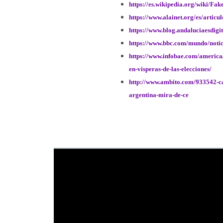
https://es.wikipedia.org/wiki/Fa
https://www.alainet.org/es/articu
https://www.blog.andaluciaesdigi
https://www.bbc.com/mundo/notic
https://www.infobae.com/america/
en-visperas-de-las-elecciones/
http://www.ambito.com/933542-ca
argentina-mira-de-ce