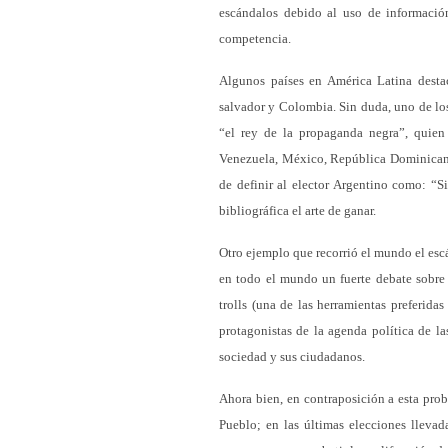
escándalos debido al uso de información
competencia.
Algunos países en América Latina destac
salvador y Colombia. Sin duda, uno de lo
“el rey de la propaganda negra”, quien
Venezuela, México, República Dominicana
de definir al elector Argentino como: “
bibliográfica el arte de ganar.
Otro ejemplo que recorrió el mundo el es
en todo el mundo un fuerte debate sobre l
trolls (una de las herramientas preferida
protagonistas de la agenda política de l
sociedad y sus ciudadanos.
Ahora bien, en contraposición a esta prob
Pueblo; en las últimas elecciones lleva