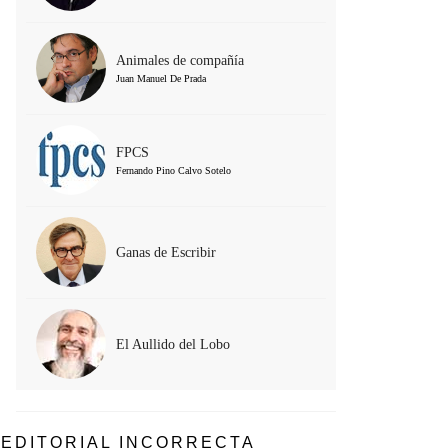
Animales de compañía
Juan Manuel De Prada
FPCS
Fernando Pino Calvo Sotelo
Ganas de Escribir
El Aullido del Lobo
EDITORIAL INCORRECTA