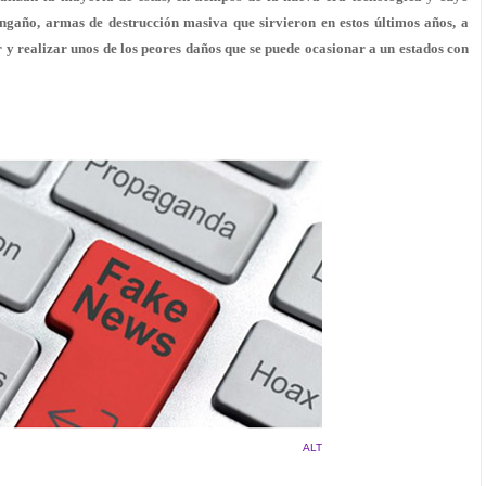
engaño, armas de destrucción masiva que sirvieron en estos últimos años, a
er y realizar unos de los peores daños que se puede ocasionar a un estados con
ALT