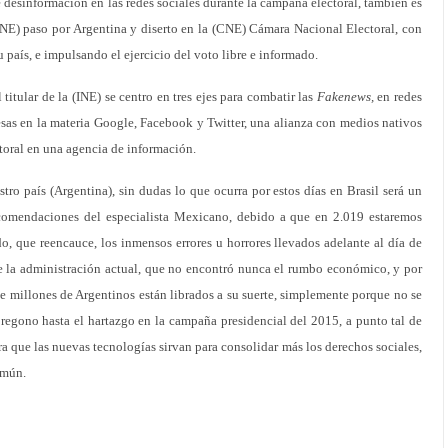
 desinformación en las redes sociales durante la campaña electoral, también es
(INE) paso por Argentina y diserto en la (CNE) Cámara Nacional Electoral, con
su país, e impulsando el ejercicio del voto libre e informado.
titular de la (INE) se centro en tres ejes para combatir las
Fakenews,
en redes
sas en la materia Google, Facebook y Twitter, una alianza con medios nativos
ctoral en una agencia de información.
tro país (Argentina), sin dudas lo que ocurra por estos días en Brasil será un
ecomendaciones del especialista Mexicano, debido a que en 2.019 estaremos
do, que reencauce, los inmensos errores u horrores llevados adelante al día de
de la administración actual, que no encontró nunca el rumbo económico, y por
de millones de Argentinos están librados a su suerte, simplemente porque no se
regono hasta el hartazgo en la campaña presidencial del 2015, a punto tal de
ra que las nuevas tecnologías sirvan para consolidar más los derechos sociales,
omún.