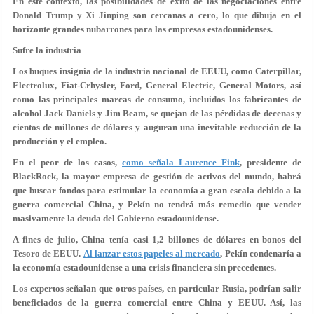
En este contexto, las posibilidades de éxito de las negociaciones entre
Donald Trump y Xi Jinping son cercanas a cero, lo que dibuja en el
horizonte grandes nubarrones para las empresas estadounidenses.
Sufre la industria
Los buques insignia de la industria nacional de EEUU, como Caterpillar,
Electrolux, Fiat-Crhysler, Ford, General Electric, General Motors, así
como las principales marcas de consumo, incluidos los fabricantes de
alcohol Jack Daniels y Jim Beam, se quejan de las pérdidas de decenas y
cientos de millones de dólares y auguran una inevitable reducción de la
producción y el empleo.
En el peor de los casos,
como señala Laurence Fink
, presidente de
BlackRock, la mayor empresa de gestión de activos del mundo, habrá
que buscar fondos para estimular la economía a gran escala debido a la
guerra comercial China, y Pekín no tendrá más remedio que vender
masivamente la deuda del Gobierno estadounidense.
A fines de julio, China tenía casi 1,2 billones de dólares en bonos del
Tesoro de EEUU.
Al lanzar estos papeles al mercado
, Pekín condenaría a
la economía estadounidense a una crisis financiera sin precedentes.
Los expertos señalan que otros países, en particular Rusia, podrían salir
beneficiados de la guerra comercial entre China y EEUU. Así, las