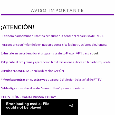
AVISO IMPORTANTE
¡ATENCIÓN!
El denominado "mundo libre" ha censurado la señal del canal ruso de TV RT.
Para poder seguir viéndolo en nuestro portal siga las instrucciones siguientes:
1) Instale
en su ordenador el programa gratuito Proton VPN desde
aquí:
2) Ejecute el programa
y aparecerán tres Ubicaciones libres en la parte izquierda
3) Pulse "CONECTAR"
en la ubicación JAPÓN
4) Vuelva a entrar en nuestra web
y ya podrá disfrutar de la señal de RT TV
5) Maldiga
a los cabecillas del "mundo libre" y a sus ancestros
TELEVISIÓN - CANAL RUSSIA TODAY