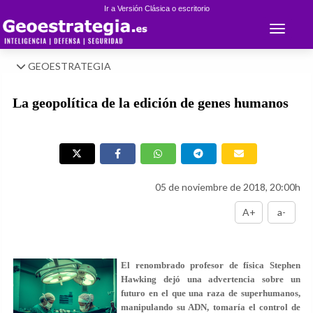
Ir a Versión Clásica o escritorio
Toggle 
GEOESTRATEGIA
La geopolítica de la edición de genes humanos
05 de noviembre de 2018, 20:00h
A+
a-
El renombrado profesor de física Stephen
Hawking dejó una advertencia sobre un
futuro en el que una raza de superhumanos,
manipulando su ADN, tomaría el control de