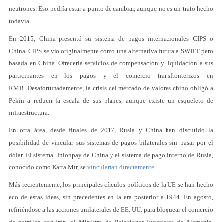
neutrones. Eso podría estar a punto de cambiar, aunque no es un trato hecho
todavía.
En 2015, China presentó su sistema de pagos internacionales CIPS o
China. CIPS se vio originalmente como una alternativa futura a SWIFT pero
basada en China. Ofrecería servicios de compensación y liquidación a sus
participantes en los pagos y el comercio transfronterizos en
RMB. Desafortunadamente, la crisis del mercado de valores chino obligó a
Pekín a reducir la escala de sus planes, aunque existe un esqueleto de
infraestructura.
En otra área, desde finales de 2017, Rusia y China han discutido la
posibilidad de vincular sus sistemas de pagos bilaterales sin pasar por el
dólar. El sistema Unionpay de China y el sistema de pago interno de Rusia,
conocido como Karta Mir, se
vincularían directamente
.
Más recientemente, los principales círculos políticos de la UE se han hecho
eco de estas ideas, sin precedentes en la era posterior a 1944. En agosto,
refiriéndose a las acciones unilaterales de EE. UU. para bloquear el comercio
de petróleo con Irán, el Ministro de Relaciones Exteriores de Alemania,