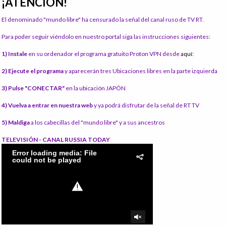
¡ATENCIÓN!
El denominado "mundo libre" ha censurado la señal del canal ruso de TV RT.
Para poder seguir viéndolo en nuestro portal siga las instrucciones siguientes:
1) Instale
en su ordenador el programa gratuito Proton VPN desde
aquí:
2) Ejecute el programa
y aparecerán tres Ubicaciones libres en la parte izquierda
3) Pulse "CONECTAR"
en la ubicación JAPÓN
4) Vuelva a entrar en nuestra web
y ya podrá disfrutar de la señal de RT TV
5) Maldiga
a los cabecillas del "mundo libre" y a sus ancestros
TELEVISIÓN - CANAL RUSSIA TODAY