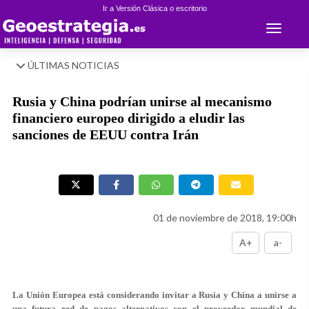
Ir a Versión Clásica o escritorio
Toggle 
ÚLTIMAS NOTICIAS
Rusia y China podrían unirse al mecanismo
financiero europeo dirigido a eludir las
sanciones de EEUU contra Irán
01 de noviembre de 2018, 19:00h
A+
a-
La Unión Europea está considerando invitar a Rusia y China a unirse a
una futura red de pagos alternativos con el proveedor mundial de