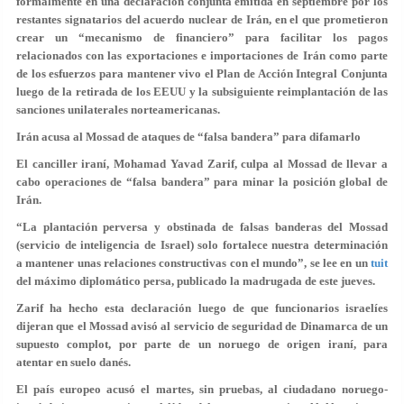
formalmente en una declaración conjunta emitida en septiembre por los
restantes signatarios del acuerdo nuclear de Irán, en el que prometieron
crear un “mecanismo de financiero” para facilitar los pagos
relacionados con las exportaciones e importaciones de Irán como parte
de los esfuerzos para mantener vivo el Plan de Acción Integral Conjunta
luego de la retirada de los EEUU y la subsiguiente reimplantación de las
sanciones unilaterales norteamericanas.
Irán acusa al Mossad de ataques de “falsa bandera” para difamarlo
El canciller iraní, Mohamad Yavad Zarif, culpa al Mossad de llevar a
cabo operaciones de “falsa bandera” para minar la posición global de
Irán.
“La plantación perversa y obstinada de falsas banderas del Mossad
(servicio de inteligencia de Israel) solo fortalece nuestra determinación
a mantener unas relaciones constructivas con el mundo”, se lee en un
tuit
del máximo diplomático persa, publicado la madrugada de este jueves.
Zarif ha hecho esta declaración luego de que funcionarios israelíes
dijeran que el Mossad avisó al servicio de seguridad de Dinamarca de un
supuesto complot, por parte de un noruego de origen iraní, para
atentar en suelo danés.
El país europeo acusó el martes, sin pruebas, al ciudadano noruego-