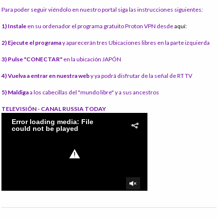
Para poder seguir viéndolo en nuestro portal siga las instrucciones siguientes:
1) Instale
en su ordenador el programa gratuito Proton VPN desde
aquí:
2) Ejecute el programa
y aparecerán tres Ubicaciones libres en la parte izquierda
3) Pulse "CONECTAR"
en la ubicación JAPÓN
4) Vuelva a entrar en nuestra web
y ya podrá disfrutar de la señal de RT TV
5) Maldiga
a los cabecillas del "mundo libre" y a sus ancestros
TELEVISIÓN - CANAL RUSSIA TODAY