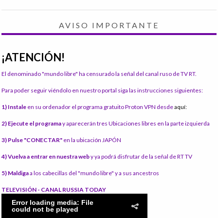
AVISO IMPORTANTE
¡ATENCIÓN!
El denominado "mundo libre" ha censurado la señal del canal ruso de TV RT.
Para poder seguir viéndolo en nuestro portal siga las instrucciones siguientes:
1) Instale
en su ordenador el programa gratuito Proton VPN desde
aquí:
2) Ejecute el programa
y aparecerán tres Ubicaciones libres en la parte izquierda
3) Pulse "CONECTAR"
en la ubicación JAPÓN
4) Vuelva a entrar en nuestra web
y ya podrá disfrutar de la señal de RT TV
5) Maldiga
a los cabecillas del "mundo libre" y a sus ancestros
TELEVISIÓN - CANAL RUSSIA TODAY