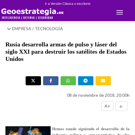
Ir a Versión Clásica o escritorio
Toggle 
EMPRESA / TECNOLOGÍA
Rusia desarrolla armas de pulso y láser del
siglo XXI para destruir los satélites de Estados
Unidos
08 de noviembre de 2018, 20:00h
A+
a-
Hemos estado siguiendo el desarrollo de la
industria militar y armamentística de alta