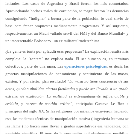
latitudes. Los casos de Argentina y Brasil fueron los más connotados.
Aprovechando hechos reales de corrupción, se magnificaron las denuncias
consiguiendo “indignar” a buena parte de la población, lo cual sirvió de
base para frenar propuestas medianamente progresistas. Y así surgieron,
respectivamente, un Macri –aliado servil del FMI y del Banco Mundial– y
un impresentable Bolsonaro –un ex militar ultraderechista–.
¿La gente es tonta por aplaudir esas propuestas? La explicación resulta más
compleja: la “tontera” no explica nada. El ser humano es, en términos
colectivos, parte de una masa. Las
operaciones psicológicas
, es decir, las
groseras manipulaciones de pensamiento y sentimiento de las masas,
existen. Y por cierto: ¡dan resultado! “
La masa no tiene conciencia de sus
actos; quedan abolidas ciertas facultades y puede ser llevada a un grado
extremo de exaltación. La multitud es extremadamente influenciable y
crédula, y carece de sentido crítico
”, anticipaba Gustave Le Bon a
principios del siglo XX. Si las religiones por milenios estuvieron haciendo
eso, las modernas técnicas de manipulación masiva (¡ingeniería humana se
las llama!) no hacen sino llevar a grados superlativos esa tendencia, con
precisión científica. El tema de la corrupción, indudablemente, posibilita