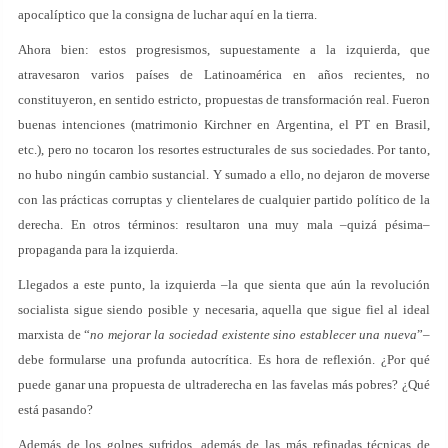
apocalíptico que la consigna de luchar aquí en la tierra.
Ahora bien: estos progresismos, supuestamente a la izquierda, que
atravesaron varios países de Latinoamérica en años recientes, no
constituyeron, en sentido estricto, propuestas de transformación real. Fueron
buenas intenciones (matrimonio Kirchner en Argentina, el PT en Brasil,
etc.), pero no tocaron los resortes estructurales de sus sociedades. Por tanto,
no hubo ningún cambio sustancial. Y sumado a ello, no dejaron de moverse
con las prácticas corruptas y clientelares de cualquier partido político de la
derecha. En otros términos: resultaron una muy mala –quizá pésima–
propaganda para la izquierda.
Llegados a este punto, la izquierda –la que sienta que aún la revolución
socialista sigue siendo posible y necesaria, aquella que sigue fiel al ideal
marxista de “
no mejorar la sociedad existente sino establecer una nueva
”–
debe formularse una profunda autocrítica. Es hora de reflexión. ¿Por qué
puede ganar una propuesta de ultraderecha en las favelas más pobres? ¿Qué
está pasando?
Además de los golpes sufridos, además de las más refinadas técnicas de