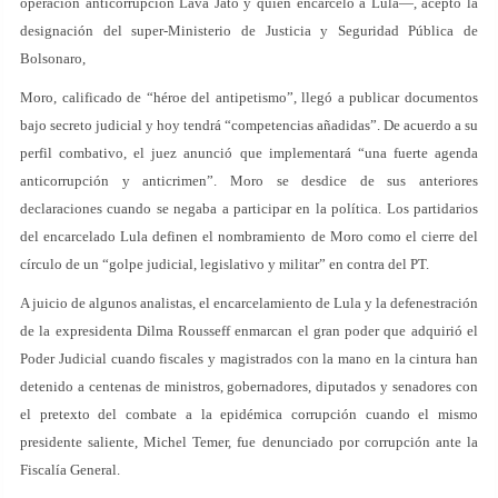
operación anticorrupción Lava Jato y quien encarceló a Lula—, aceptó la
designación del super-Ministerio de Justicia y Seguridad Pública de
Bolsonaro,
Moro, calificado de “héroe del antipetismo”, llegó a publicar documentos
bajo secreto judicial y hoy tendrá “competencias añadidas”. De acuerdo a su
perfil combativo, el juez anunció que implementará “una fuerte agenda
anticorrupción y anticrimen”. Moro se desdice de sus anteriores
declaraciones cuando se negaba a participar en la política. Los partidarios
del encarcelado Lula definen el nombramiento de Moro como el cierre del
círculo de un “golpe judicial, legislativo y militar” en contra del PT.
A juicio de algunos analistas, el encarcelamiento de Lula y la defenestración
de la expresidenta Dilma Rousseff enmarcan el gran poder que adquirió el
Poder Judicial cuando fiscales y magistrados con la mano en la cintura han
detenido a centenas de ministros, gobernadores, diputados y senadores con
el pretexto del combate a la epidémica corrupción cuando el mismo
presidente saliente, Michel Temer, fue denunciado por corrupción ante la
Fiscalía General.