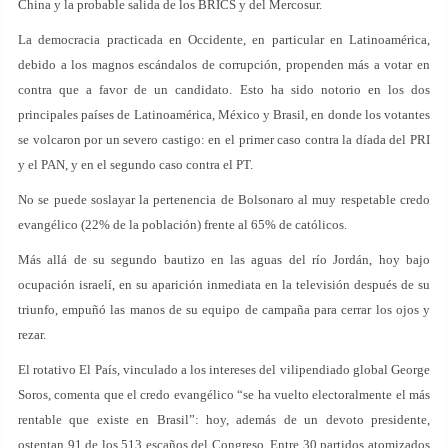
China y la probable salida de los BRICS y del Mercosur.
La democracia practicada en Occidente, en particular en Latinoamérica,
debido a los magnos escándalos de corrupción, propenden más a votar en
contra que a favor de un candidato. Esto ha sido notorio en los dos
principales países de Latinoamérica, México y Brasil, en donde los votantes
se volcaron por un severo castigo: en el primer caso contra la díada del PRI
y el PAN, y en el segundo caso contra el PT.
No se puede soslayar la pertenencia de Bolsonaro al muy respetable credo
evangélico (22% de la población) frente al 65% de católicos.
Más allá de su segundo bautizo en las aguas del río Jordán, hoy bajo
ocupación israelí, en su aparición inmediata en la televisión después de su
triunfo, empuñó las manos de su equipo de campaña para cerrar los ojos y
rezar.
El rotativo El País, vinculado a los intereses del vilipendiado global George
Soros, comenta que el credo evangélico “se ha vuelto electoralmente el más
rentable que existe en Brasil”: hoy, además de un devoto presidente,
ostentan 91 de los 513 escaños del Congreso. Entre 30 partidos atomizados