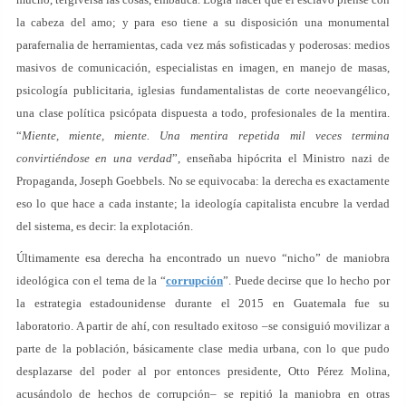
la cabeza del amo; y para eso tiene a su disposición una monumental
parafernalia de herramientas, cada vez más sofisticadas y poderosas: medios
masivos de comunicación, especialistas en imagen, en manejo de masas,
psicología publicitaria, iglesias fundamentalistas de corte neoevangélico,
una clase política psicópata dispuesta a todo, profesionales de la mentira.
“
Miente, miente, miente. Una mentira repetida mil veces termina
convirtiéndose en una verdad
”, enseñaba hipócrita el Ministro nazi de
Propaganda, Joseph Goebbels. No se equivocaba: la derecha es exactamente
eso lo que hace a cada instante; la ideología capitalista encubre la verdad
del sistema, es decir: la explotación.
Últimamente esa derecha ha encontrado un nuevo “nicho” de maniobra
ideológica con el tema de la “
corrupción
”. Puede decirse que lo hecho por
la estrategia estadounidense durante el 2015 en Guatemala fue su
laboratorio. A partir de ahí, con resultado exitoso –se consiguió movilizar a
parte de la población, básicamente clase media urbana, con lo que pudo
desplazarse del poder al por entonces presidente, Otto Pérez Molina,
acusándolo de hechos de corrupción– se repitió la maniobra en otras