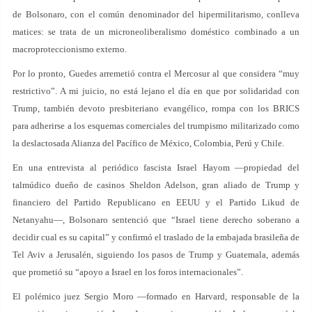
de Bolsonaro, con el común denominador del hipermilitarismo, conlleva
matices: se trata de un microneoliberalismo doméstico combinado a un
macroproteccionismo externo.
Por lo pronto, Guedes arremetió contra el Mercosur al que considera “muy
restrictivo”. A mi juicio, no está lejano el día en que por solidaridad con
Trump, también devoto presbiteriano evangélico, rompa con los BRICS
para adherirse a los esquemas comerciales del trumpismo militarizado como
la deslactosada Alianza del Pacífico de México, Colombia, Perú y Chile.
En una entrevista al periódico fascista Israel Hayom —propiedad del
talmúdico dueño de casinos Sheldon Adelson, gran aliado de Trump y
financiero del Partido Republicano en EEUU y el Partido Likud de
Netanyahu—, Bolsonaro sentenció que “Israel tiene derecho soberano a
decidir cual es su capital” y confirmó el traslado de la embajada brasileña de
Tel Aviv a Jerusalén, siguiendo los pasos de Trump y Guatemala, además
que prometió su “apoyo a Israel en los foros internacionales”.
El polémico juez Sergio Moro —formado en Harvard, responsable de la