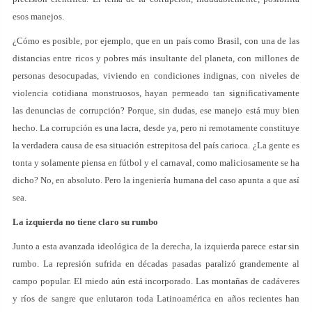
esos manejos.
¿Cómo es posible, por ejemplo, que en un país como Brasil, con una de las
distancias entre ricos y pobres más insultante del planeta, con millones de
personas desocupadas, viviendo en condiciones indignas, con niveles de
violencia cotidiana monstruosos, hayan permeado tan significativamente
las denuncias de corrupción? Porque, sin dudas, ese manejo está muy bien
hecho. La corrupción es una lacra, desde ya, pero ni remotamente constituye
la verdadera causa de esa situación estrepitosa del país carioca. ¿La gente es
tonta y solamente piensa en fútbol y el carnaval, como maliciosamente se ha
dicho? No, en absoluto. Pero la ingeniería humana del caso apunta a que así
sea.
La izquierda no tiene claro su rumbo
Junto a esta avanzada ideológica de la derecha, la izquierda parece estar sin
rumbo. La represión sufrida en décadas pasadas paralizó grandemente al
campo popular. El miedo aún está incorporado. Las montañas de cadáveres
y ríos de sangre que enlutaron toda Latinoamérica en años recientes han