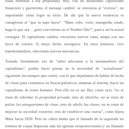
osara enfrentar a esa propiedad). Hoy, con un desaforado capitalismo
financiero y guerrerista, el mensaje cambió: se entroniza al “exitoso”, no
importando cómo logre su éxito. De ahí que la nueva tendencia es
vanagloriar al “que la supo hacer”. “Mate, robe, viole, transgreda, estafe,
haga lo que sea… ¡pero conviértase en el
Number One
!”, pasó a ser la actual
consigna. El capitalismo cambia, encuentra nuevas caras, atrapa con sus
luces de colores. O, mejor dicho, enceguece. En otros términos: vive
transformándose, ofreciendo nuevas mercancías.
Tomado literalmente eso de “saber adecuarse a la metamorfosis del
capitalismo”, podría hacer pensar en la necesidad de “actualizarse”
siguiendo los tiempos que corren, con lo que dejaríamos de hablar de lucha
de clases para centrarnos en buscar paliativos, amansar al sistema, hacer un
capitalismo de rostro humano. Pero ello no es así. Hoy como ayer, “
no se
trata de reformar la propiedad privada, sino de abolirla; no se trata de
paliar los antagonismos de clase, sino de abolir las clases; no se trata de
mejorar la sociedad existente, sino de establecer una nueva
”, como dijera
Marx hacia 1850. Pero no caben dudas que el llamado de la izquierda no
termina de cuajar. Impactan más las iglesias neopentecostales y un llamado