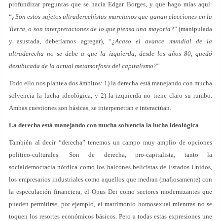
profundizar preguntas que se hacía Edgar Borges, y que hago mías aquí:
“
¿Son estos sujetos ultraderechistas marcianos que ganan elecciones en la
Tierra, o son interpretaciones de lo que piensa una mayoría?
” (manipulada
y asustada, deberíamos agregar), “
¿Acaso el avance mundial de la
ultraderecha no se debe a que la izquierda, desde los años 80, quedó
desubicada de la actual metamorfosis del capitalismo?
”
Todo ello nos plantea dos ámbitos: 1) la derecha está manejando con mucha
solvencia la lucha ideológica, y 2) la izquierda no tiene claro su rumbo.
Ambas cuestiones son básicas, se interpenetran e interactúan.
La derecha está manejando con mucha solvencia la lucha ideológica
También al decir “derecha” tenemos un campo muy amplio de opciones
político-culturales. Son de derecha, pro-capitalista, tanto la
socialdemocracia nórdica como los halcones belicistas de Estados Unidos,
los empresarios industriales como aquellos que medran (mafiosamente) con
la especulación financiera, el Opus Dei como sectores modernizantes que
pueden permitirse, por ejemplo, el matrimonio homosexual mientras no se
toquen los resortes económicos básicos. Pero a todas estas expresiones une