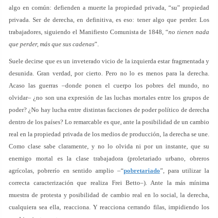
algo en común: defienden a muerte la propiedad privada, “su” propiedad
privada. Ser de derecha, en definitiva, es eso: tener algo que perder. Los
trabajadores, siguiendo el Manifiesto Comunista de 1848, “
no tienen nada
que perder, más que sus cadenas
”.
Suele decirse que es un inveterado vicio de la izquierda estar fragmentada y
desunida. Gran verdad, por cierto. Pero no lo es menos para la derecha.
Acaso las guerras –donde ponen el cuerpo los pobres del mundo, no
olvidar– ¿no son una expresión de las luchas mortales entre los grupos de
poder? ¿No hay lucha entre distintas facciones de poder político de derecha
dentro de los países? Lo remarcable es que, ante la posibilidad de un cambio
real en la propiedad privada de los medios de producción, la derecha se une.
Como clase sabe claramente, y no lo olvida ni por un instante, que su
enemigo mortal es la clase trabajadora (proletariado urbano, obreros
agrícolas, pobrerío en sentido amplio –“
pobretariado
”, para utilizar la
correcta caracterización que realiza Frei Betto–). Ante la más mínima
muestra de protesta y posibilidad de cambio real en lo social, la derecha,
cualquiera sea ella, reacciona. Y reacciona cerrando filas, impidiendo los