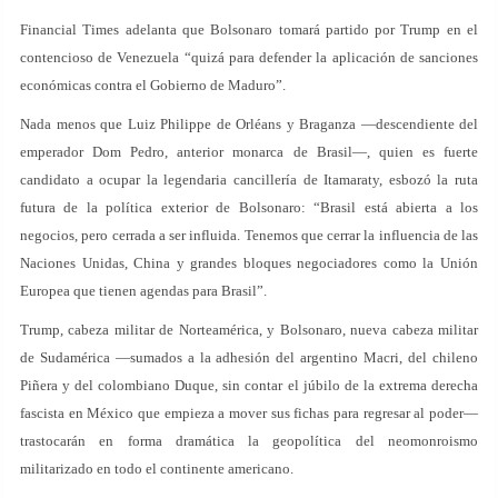
Financial Times adelanta que Bolsonaro tomará partido por Trump en el
contencioso de Venezuela “quizá para defender la aplicación de sanciones
económicas contra el Gobierno de Maduro”.
Nada menos que Luiz Philippe de Orléans y Braganza —descendiente del
emperador Dom Pedro, anterior monarca de Brasil—, quien es fuerte
candidato a ocupar la legendaria cancillería de Itamaraty, esbozó la ruta
futura de la política exterior de Bolsonaro: “Brasil está abierta a los
negocios, pero cerrada a ser influida. Tenemos que cerrar la influencia de las
Naciones Unidas, China y grandes bloques negociadores como la Unión
Europea que tienen agendas para Brasil”.
Trump, cabeza militar de Norteamérica, y Bolsonaro, nueva cabeza militar
de Sudamérica —sumados a la adhesión del argentino Macri, del chileno
Piñera y del colombiano Duque, sin contar el júbilo de la extrema derecha
fascista en México que empieza a mover sus fichas para regresar al poder—
trastocarán en forma dramática la geopolítica del neomonroismo
militarizado en todo el continente americano.