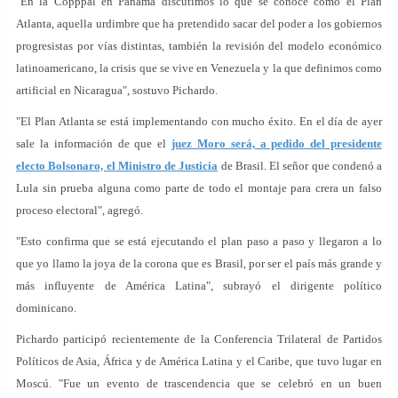
"En la Copppal en Panamá discutimos lo que se conoce como el Plan
Atlanta, aquella urdimbre que ha pretendido sacar del poder a los gobiernos
progresistas por vías distintas, también la revisión del modelo económico
latinoamericano, la crisis que se vive en Venezuela y la que definimos como
artificial en Nicaragua", sostuvo Pichardo.
"El Plan Atlanta se está implementando con mucho éxito. En el día de ayer
sale la información de que el
juez Moro será, a pedido del presidente
electo Bolsonaro, el Ministro de Justicia
de Brasil. El señor que condenó a
Lula sin prueba alguna como parte de todo el montaje para crera un falso
proceso electoral", agregó.
"Esto confirma que se está ejecutando el plan paso a paso y llegaron a lo
que yo llamo la joya de la corona que es Brasil, por ser el país más grande y
más influyente de América Latina", subrayó el dirigente político
dominicano.
Pichardo participó recientemente de la Conferencia Trilateral de Partidos
Políticos de Asia, África y de América Latina y el Caribe, que tuvo lugar en
Moscú. "Fue un evento de trascendencia que se celebró en un buen