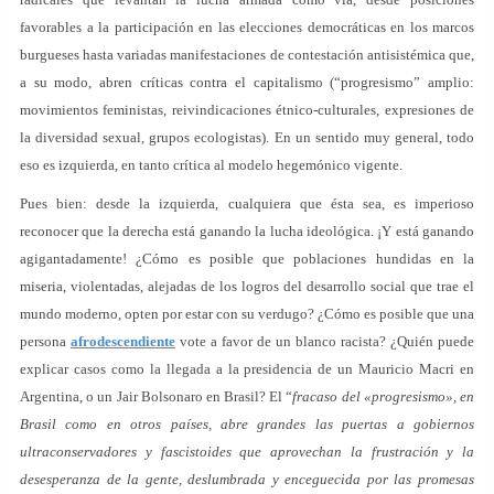
favorables a la participación en las elecciones democráticas en los marcos
burgueses hasta variadas manifestaciones de contestación antisistémica que,
a su modo, abren críticas contra el capitalismo (“progresismo” amplio:
movimientos feministas, reivindicaciones étnico-culturales, expresiones de
la diversidad sexual, grupos ecologistas). En un sentido muy general, todo
eso es izquierda, en tanto crítica al modelo hegemónico vigente.
Pues bien: desde la izquierda, cualquiera que ésta sea, es imperioso
reconocer que la derecha está ganando la lucha ideológica. ¡Y está ganando
agigantadamente! ¿Cómo es posible que poblaciones hundidas en la
miseria, violentadas, alejadas de los logros del desarrollo social que trae el
mundo moderno, opten por estar con su verdugo? ¿Cómo es posible que una
persona
afrodescendiente
vote a favor de un blanco racista? ¿Quién puede
explicar casos como la llegada a la presidencia de un Mauricio Macri en
Argentina, o un Jair Bolsonaro en Brasil? El “
fracaso del «progresismo», en
Brasil como en otros países, abre grandes las puertas a gobiernos
ultraconservadores y fascistoides que aprovechan la frustración y la
desesperanza de la gente, deslumbrada y enceguecida por las promesas