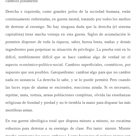
cambios justamente.
Derecha e izquierda, como grandes polos de la sociedad humana, están
continuamente enfrentadas, en guerra mortal, tratando por todos los medios
de derrotar al enemigo. No hay ninguna duda que la derecha (el sistema
capitalista) tiene mucha ventaja en esta guerra. Siglos de acumulación le
permiten disponer de toda la riqueza, saber, fuerza bruta, mañas y demás
ingredientes para perpetuar su situación de privilegio. La prueba está en lo
difícil, terriblemente difícil que se hace cambiar algo de verdad en el
aspecto económico-político-social. Cambios superficiales, cosméticos, por
supuesto que son posibles. Gatopardismo: cambiar algo para que no cambie
nada en sustancia. La derecha lo sabe, y se lo puede permitir. Pero cuando
las luces rojas de alarma se encienden, reacciona airada. Si es necesario,
reprime, mata, tortura, arrasa poblaciones completas, olvida las enseñanzas
religiosas de bondad y piedad y no le tiembla la mano para disparar las más
mortíferas armas.
En esa guerra ideológica total que disputa minuto a minuto, no escatima
esfuerzos para derrotar a su enemigo de clase. Por tanto: miente. Miente
mucho, tergiversa las cosas, embauca. Logra hacer que el esclavo piense con