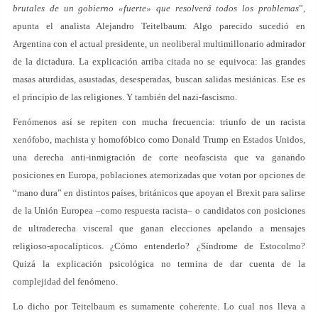
brutales de un gobierno «fuerte» que resolverá todos los problemas
”,
apunta el analista Alejandro Teitelbaum. Algo parecido sucedió en
Argentina con el actual presidente, un neoliberal multimillonario admirador
de la dictadura. La explicación arriba citada no se equivoca: las grandes
masas aturdidas, asustadas, desesperadas, buscan salidas mesiánicas. Ese es
el principio de las religiones. Y también del nazi-fascismo.
Fenómenos así se repiten con mucha frecuencia: triunfo de un racista
xenófobo, machista y homofóbico como Donald Trump en Estados Unidos,
una derecha anti-inmigración de corte neofascista que va ganando
posiciones en Europa, poblaciones atemorizadas que votan por opciones de
“mano dura” en distintos países, británicos que apoyan el Brexit para salirse
de la Unión Europea –como respuesta racista– o candidatos con posiciones
de ultraderecha visceral que ganan elecciones apelando a mensajes
religioso-apocalípticos. ¿Cómo entenderlo? ¿Síndrome de Estocolmo?
Quizá la explicación psicológica no termina de dar cuenta de la
complejidad del fenómeno.
Lo dicho por Teitelbaum es sumamente coherente. Lo cual nos lleva a