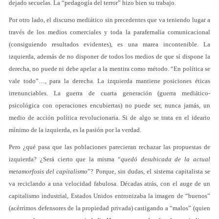
dejado secuelas. La “pedagogía del terror” hizo bien su trabajo.
Por otro lado, el discurso mediático sin precedentes que va teniendo lugar a
través de los medios comerciales y toda la parafernalia comunicacional
(consiguiendo resultados evidentes), es una marea incontenible. La
izquierda, además de no disponer de todos los medios de que sí dispone la
derecha, no puede ni debe apelar a la mentira como método. “En política se
vale todo”…, para la derecha. La izquierda mantiene posiciones éticas
irrenunciables. La guerra de cuarta generación (guerra mediático-
psicológica con operaciones encubiertas) no puede ser, nunca jamás, un
medio de acción política revolucionaria. Si de algo se trata en el ideario
mínimo de la izquierda, es la pasión por la verdad.
Pero ¿qué pasa que las poblaciones parecieran rechazar las propuestas de
izquierda? ¿Será cierto que la misma “
quedó desubicada de la actual
metamorfosis del capitalismo
”? Porque, sin dudas, el sistema capitalista se
va reciclando a una velocidad fabulosa. Décadas atrás, con el auge de un
capitalismo industrial, Estados Unidos entronizaba la imagen de “buenos”
(acérrimos defensores de la propiedad privada) castigando a “malos” (quien