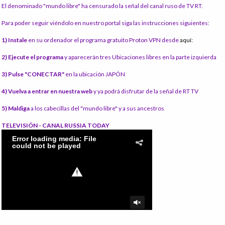
El denominado "mundo libre" ha censurado la señal del canal ruso de TV RT.
Para poder seguir viéndolo en nuestro portal siga las instrucciones siguientes:
1) Instale
en su ordenador el programa gratuito Proton VPN desde
aquí:
2) Ejecute el programa
y aparecerán tres Ubicaciones libres en la parte izquierda
3) Pulse "CONECTAR"
en la ubicación JAPÓN
4) Vuelva a entrar en nuestra web
y ya podrá disfrutar de la señal de RT TV
5) Maldiga
a los cabecillas del "mundo libre" y a sus ancestros
TELEVISIÓN - CANAL RUSSIA TODAY