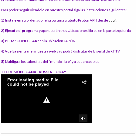
Para poder seguir viéndolo en nuestro portal siga las instrucciones siguientes:
1) Instale
en su ordenador el programa gratuito Proton VPN desde
aquí:
2) Ejecute el programa
y aparecerán tres Ubicaciones libres en la parte izquierda
3) Pulse "CONECTAR"
en la ubicación JAPÓN
4) Vuelva a entrar en nuestra web
y ya podrá disfrutar de la señal de RT TV
5) Maldiga
a los cabecillas del "mundo libre" y a sus ancestros
TELEVISIÓN - CANAL RUSSIA TODAY