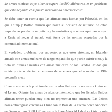
de armas tácticas, cuyo alcance supera los 500 kilómetros, es un problema
que está negando el supuesto mencionado anteriormente".
Se debe tener en cuenta que las afirmaciones hechas por Palowski, en las
que Trump y Bolton afirman que basan su decisión de retirarse, no están
respaldadas por datos subjetivos y la semántica que se usa aquí para apoyar
a Rusia al negar el tratado está fuera de las normas aceptadas por la
comunidad internacional.
El verdadero problema, por supuesto, es que estos sistemas, un Iskander
armado con armas nucleares de rango expandido que puede existir o no, y la
flota de drones / misiles con armas nucleares de los Estados Unidos que
existe y cómo afectan el entorno de amenaza que el acuerdo de 1987
pretendía crear.
Cuando uno mira la posición de los Estados Unidos con respecto a China en
el Lejano Oriente, las armas de alcance intermedio que los Estados Unidos
afirman temer pueden muy bien no representar una amenaza. Las únicas
bases estratégicas cercanas a China son la Base de la Fuerza Aérea Andersen
en Guam, a unos 3000 kilómetros, y la Base Aérea Al Udeid en Qatar, a más