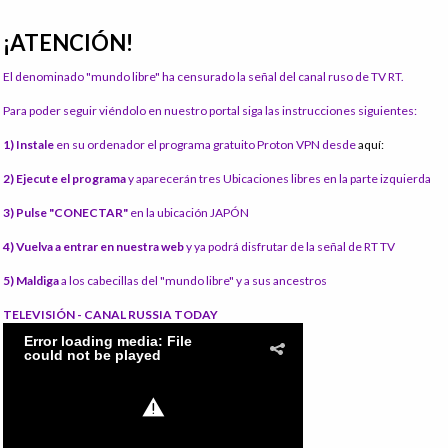
¡ATENCIÓN!
El denominado "mundo libre" ha censurado la señal del canal ruso de TV RT.
Para poder seguir viéndolo en nuestro portal siga las instrucciones siguientes:
1) Instale
en su ordenador el programa gratuito Proton VPN desde
aquí:
2) Ejecute el programa
y aparecerán tres Ubicaciones libres en la parte izquierda
3) Pulse "CONECTAR"
en la ubicación JAPÓN
4) Vuelva a entrar en nuestra web
y ya podrá disfrutar de la señal de RT TV
5) Maldiga
a los cabecillas del "mundo libre" y a sus ancestros
TELEVISIÓN - CANAL RUSSIA TODAY