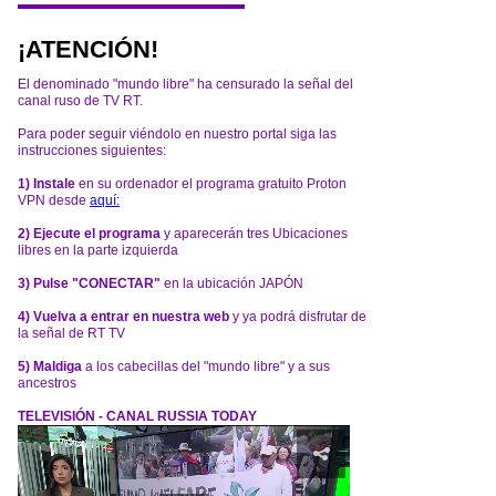
¡ATENCIÓN!
El denominado "mundo libre" ha censurado la señal del
canal ruso de TV RT.
Para poder seguir viéndolo en nuestro portal siga las
instrucciones siguientes:
1) Instale
en su ordenador el programa gratuito Proton
VPN desde
aquí:
2) Ejecute el programa
y aparecerán tres Ubicaciones
libres en la parte izquierda
3) Pulse "CONECTAR"
en la ubicación JAPÓN
4) Vuelva a entrar en nuestra web
y ya podrá disfrutar de
la señal de RT TV
5) Maldiga
a los cabecillas del "mundo libre" y a sus
ancestros
TELEVISIÓN - CANAL RUSSIA TODAY