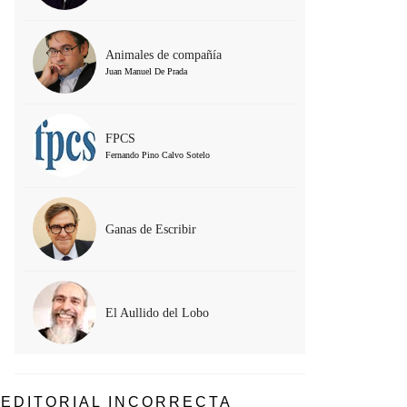
Animales de compañía
Juan Manuel De Prada
FPCS
Fernando Pino Calvo Sotelo
Ganas de Escribir
El Aullido del Lobo
EDITORIAL INCORRECTA