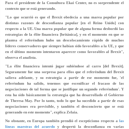
Para el presidente de la Consultora Ekai Center, no es sorprendente el
contexto que se está generando.
"Lo que ocurrió es que el Brexit obedecía a una marea popular por
distintas razones de desconfianza popular [en el Reino Unido] con
respecto a la UE. Una marea popular que de alguna forma desbordó las
estrategias de la élite financiera [británica], y en el momento en que se
plantea el referéndum hubo un descolocamiento rápido de muchos
líderes conservadores que siempre habían sido favorables a la UE, y que
en el último momento intentaron aparecer como favorables al Brexit",
observa el analista.
"La élite financiera intentó jugar subiéndose al carro [del Brexit].
Seguramente fue una sorpresa para ellos que el referéndum del Brexit
saliera adelante, y su estrategia a partir de ese momento fue, 'el
referéndum ha salido, tenemos que escenificar el fracaso de las
negociaciones de tal forma que se justifique un segundo referéndum'. Y
esta ha sido básicamente la estrategia que ha desarrollado el Gobierno
de Theresa May. Por lo tanto, todo lo que ha sucedido a partir de esas
negociaciones era previsible, y también el desconcierto que se está
generando en este momento", explica Zelaia.
No obstante, en Europa también prendió el escepticismo respecto a
las
líneas maestras del acuerdo
y despertó la desconfianza en varias