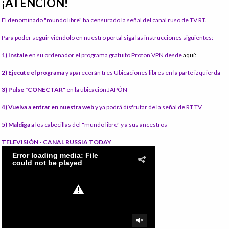
¡ATENCIÓN!
El denominado "mundo libre" ha censurado la señal del canal ruso de TV RT.
Para poder seguir viéndolo en nuestro portal siga las instrucciones siguientes:
1) Instale
en su ordenador el programa gratuito Proton VPN desde
aquí:
2) Ejecute el programa
y aparecerán tres Ubicaciones libres en la parte izquierda
3) Pulse "CONECTAR"
en la ubicación JAPÓN
4) Vuelva a entrar en nuestra web
y ya podrá disfrutar de la señal de RT TV
5) Maldiga
a los cabecillas del "mundo libre" y a sus ancestros
TELEVISIÓN - CANAL RUSSIA TODAY