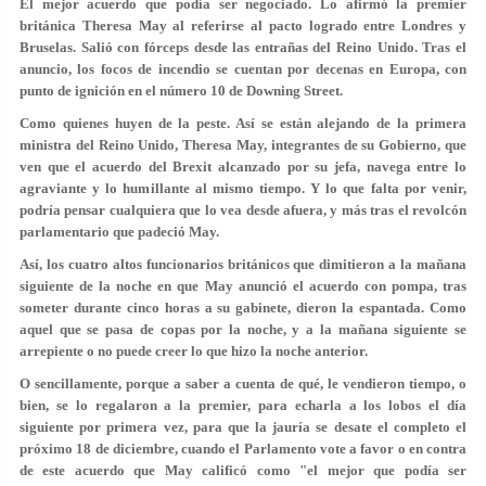
El mejor acuerdo que podía ser negociado. Lo afirmó la premier
británica Theresa May al referirse al pacto logrado entre Londres y
Bruselas. Salió con fórceps desde las entrañas del Reino Unido. Tras el
anuncio, los focos de incendio se cuentan por decenas en Europa, con
punto de ignición en el número 10 de Downing Street.
Como quienes huyen de la peste. Así se están alejando de la primera
ministra del Reino Unido, Theresa May, integrantes de su Gobierno, que
ven que el acuerdo del Brexit alcanzado por su jefa, navega entre lo
agraviante y lo humillante al mismo tiempo. Y lo que falta por venir,
podría pensar cualquiera que lo vea desde afuera, y más tras el revolcón
parlamentario que padeció May.
Así, los cuatro altos funcionarios británicos que dimitieron a la mañana
siguiente de la noche en que May anunció el acuerdo con pompa, tras
someter durante cinco horas a su gabinete, dieron la espantada. Como
aquel que se pasa de copas por la noche, y a la mañana siguiente se
arrepiente o no puede creer lo que hizo la noche anterior.
O sencillamente, porque a saber a cuenta de qué, le vendieron tiempo, o
bien, se lo regalaron a la premier, para echarla a los lobos el día
siguiente por primera vez, para que la jauría se desate el completo el
próximo 18 de diciembre, cuando el Parlamento vote a favor o en contra
de este acuerdo que May calificó como "el mejor que podía ser