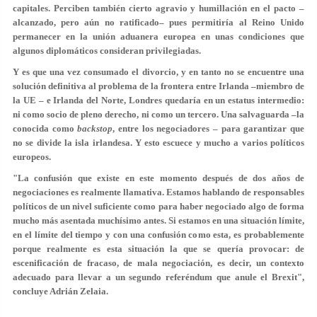
capitales. Perciben también cierto agravio y humillación en el pacto –
alcanzado, pero aún no ratificado– pues permitiría al Reino Unido
permanecer en la unión aduanera europea en unas condiciones que
algunos diplomáticos consideran privilegiadas.
Y es que una vez consumado el divorcio, y en tanto no se encuentre una
solución definitiva al problema de la frontera entre Irlanda –miembro de
la UE – e Irlanda del Norte, Londres quedaría en un estatus intermedio:
ni como socio de pleno derecho, ni como un tercero. Una salvaguarda –la
conocida como
backstop
, entre los negociadores – para garantizar que
no se divide la isla irlandesa. Y esto escuece y mucho a varios políticos
europeos.
"La confusión que existe en este momento después de dos años de
negociaciones es realmente llamativa. Estamos hablando de responsables
políticos de un nivel suficiente como para haber negociado algo de forma
mucho más asentada muchísimo antes. Si estamos en una situación límite,
en el límite del tiempo y con una confusión como esta, es probablemente
porque realmente es esta situación la que se quería provocar: de
escenificación de fracaso, de mala negociación, es decir, un contexto
adecuado para llevar a un segundo referéndum que anule el Brexit",
concluye Adrián Zelaia.