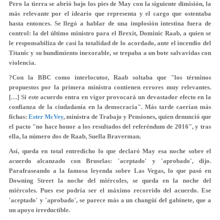
Pero la tierra se abrió bajo los pies de May con la siguiente dimisión, la
más relevante por el ideario que representa y el cargo que ostentaba
hasta entonces. Se llegó a hablar de una implosión intestina fuera de
control: la del último ministro para el Brexit, Dominic Raab, a quien se
le responsabiliza de casi la totalidad de lo acordado, ante el incendio del
Titanic y su hundimiento inexorable, se trepaba a un bote salvavidas con
violencia.
?Con la BBC como interlocutor, Raab soltaba que "los términos
propuestos por la primera ministra contienen errores muy relevantes.
[…] Si este acuerdo entra en vigor provocará un devastador efecto en la
confianza de la ciudadanía en la democracia". Más tarde caerían más
fichas:
Ester McVey
, ministra de Trabajo y Pensiones, quien denunció que
el pacto "no hace honor a los resultados del referéndum de 2016", y tras
ella, la número dos de Raab, Suella Braverman.
Así, queda en total entredicho lo que declaró May esa noche sobre el
acuerdo alcanzado con Bruselas: 'aceptado' y 'aprobado', dijo.
Parafraseando a la famosa leyenda sobre Las Vegas, lo que pasó en
Downing Street la noche del miércoles, se queda en la noche del
miércoles. Pues ese podría ser el máximo recorrido del acuerdo. Ese
'aceptado' y 'aprobado', se parece más a un changüí del gabinete, que a
un apoyo irreductible.