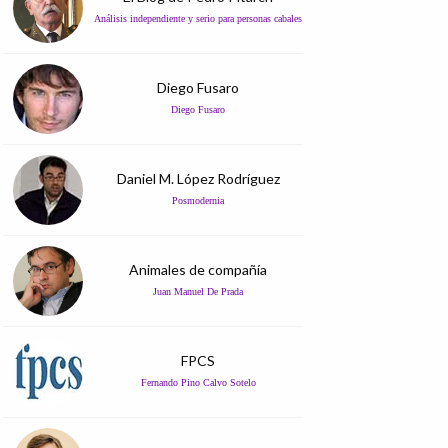
Análisis independiente y serio para personas cabales
Diego Fusaro
Diego Fusaro
Daniel M. López Rodríguez
Posmodernia
Animales de compañía
Juan Manuel De Prada
FPCS
Fernando Pino Calvo Sotelo