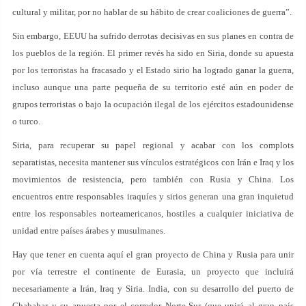
cultural y militar, por no hablar de su hábito de crear coaliciones de guerra”.
Sin embargo, EEUU ha sufrido derrotas decisivas en sus planes en contra de
los pueblos de la región. El primer revés ha sido en Siria, donde su apuesta
por los terroristas ha fracasado y el Estado sirio ha logrado ganar la guerra,
incluso aunque una parte pequeña de su territorio esté aún en poder de
grupos terroristas o bajo la ocupación ilegal de los ejércitos estadounidense
o turco.
Siria, para recuperar su papel regional y acabar con los complots
separatistas, necesita mantener sus vínculos estratégicos con Irán e Iraq y los
movimientos de resistencia, pero también con Rusia y China. Los
encuentros entre responsables iraquíes y sirios generan una gran inquietud
entre los responsables norteamericanos, hostiles a cualquier iniciativa de
unidad entre países árabes y musulmanes.
Hay que tener en cuenta aquí el gran proyecto de China y Rusia para unir
por vía terrestre el continente de Eurasia, un proyecto que incluirá
necesariamente a Irán, Iraq y Siria. India, con su desarrollo del puerto de
Chabahar y su apuesta por el corredor Norte-Sur (que unirá al gran país