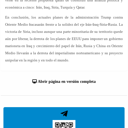
verse en la reciente propuesta qatarí de constituir una alianza política y
económica a cinco: Irán, Iraq, Siria, Turquía y Qatar.
En conclusión, los actuales planes de la administración Trump contra
Oriente Medio fracasarán frente a la solidez del eje Irán-Iraq-Siria-Rusia. La
victoria de Siria, incluso aunque una parte minoritaria de su territorio quede
aún por liberar, la derrota de los planes de EEUU para imponer un gobierno
marioneta en Iraq y crecimiento del papel de Irán, Rusia y China en Oriente
Medio llevarán a la derrota del imperialismo norteamericano y su proyecto
unipolar en la región y en todo el mundo.
Abrir página en versión completa