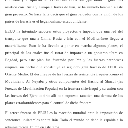
asiático con Rusia y Europa a través de Irán) se ha sumado también a este
gran proyecto. No hace falta decir que el gran perdedor con la unión de los
países de Eurasia es el hegemonismo estadounidense.
EEUU ha intentado sabotear estos proyectos e impedir que una red del
transporte que una a China, Rusia e Irán con el Mediterráneo llegue a
materializarse. Esto le ha llevado a poner en marcha algunos planes, el
principal de los cuales fue el tratar de imponer a un gobierno títere en
Bagdad, pero este plan fue frustrado por Irán y las fuerzas patrióticas
iraquíes, un hecho que constituye el segundo gran fracaso de EEUU en
Oriente Medio. El despliegue de las fuerzas de resistencia iraquíes, como el
Movimiento Al Nuyaba y otros componentes del Hashid al Shaabi (las
Fuerzas de Movilización Popular) en la frontera sirio-iraquí y su unión con
las fuerzas del Ejército sirio allí han supuesto también una derrota de los
planes estadounidenses para el control de dicha frontera.
El tercer fracaso de EEUU es la reacción mundial ante la imposición de
sanciones unilaterales contra Irán. Todo el mundo ha dado la espalda a la
administración Trump en este tema.