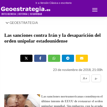
Ir a Versión Clásica o escritorio
Toggle 
GEOESTRATEGIA
Las sanciones contra Irán y la desaparición del
orden unipolar estadounidense
23 de noviembre de 2018, 21:00h
A+
a-
Las sanciones norteamericanas constituyen el
último intento de EEUU de restaurar el orden
unipolar mundial. Sin embargo, con la ayuda