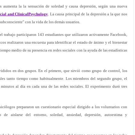
es aumenta la la sensación de soledad y causa depresión, según una nueva
cial and ClinicalPsychology
. La causa principal de la depresión a la que nos
subconsciente" con la vida de los demás usuarios.
el trabajo participaron 143 estudiantes que utilizaron activamente Facebook,
icos realizaron una encuesta para identificar el estado de ánimo y el bienestar
tiempo medio de su presencia en redes sociales con la ayuda de las estadísticas
ivididos en dos grupos. En el primero, que sirvió como grupo de control, los
ciales tanto tiempo como habitualmente. Los miembros del segundo grupo, el
minutos al día en cada una de las redes sociales. El experimento duró tres
sicólogos prepararon un cuestionario especial dirigido a los voluntarios con
o de aislarse del entorno, soledad, ansiedad, depresión, autoestima y