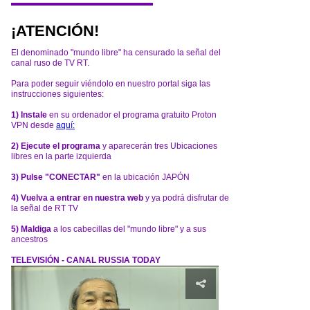
¡ATENCIÓN!
El denominado "mundo libre" ha censurado la señal del
canal ruso de TV RT.
Para poder seguir viéndolo en nuestro portal siga las
instrucciones siguientes:
1) Instale
en su ordenador el programa gratuito Proton
VPN desde
aquí:
2) Ejecute el programa
y aparecerán tres Ubicaciones
libres en la parte izquierda
3) Pulse "CONECTAR"
en la ubicación JAPÓN
4) Vuelva a entrar en nuestra web
y ya podrá disfrutar de
la señal de RT TV
5) Maldiga
a los cabecillas del "mundo libre" y a sus
ancestros
TELEVISIÓN - CANAL RUSSIA TODAY