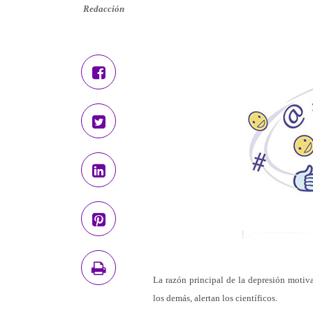
Redacción
La razón principal de la depresión motiv
los demás, alertan los científicos.