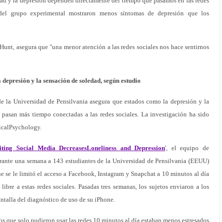
edad y la depresión dependen directamente del tiempo que pasamos en las redes
 del grupo experimental mostraron menos síntomas de depresión que los
 Hunt, asegura que "una menor atención a las redes sociales nos hace sentirnos
a depresión y la sensación de soledad, según estudio
de la Universidad de Pensilvania asegura que estados como la depresión y la
pasan más tiempo conectadas a las redes sociales. La investigación ha sido
nicalPsychology.
ng Social Media DecreasesLoneliness and Depression
', el equipo de
rante una semana a 143 estudiantes de la Universidad de Pensilvania (EEUU)
e se le limitó el acceso a Facebook, Instagram y Snapchat a 10 minutos al día
ibre a estas redes sociales. Pasadas tres semanas, los sujetos enviaron a los
antalla del diagnóstico de uso de su iPhone.
os que solo pudieron usar las redes 10 minutos al día estaban menos estresados