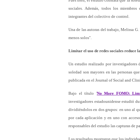
Pues bien, el estudio constata que la sol
sociales. Además, todos los miembros
integrantes del colectivo de control.
Una de las autoras del trabajo, Melissa G.
menos solos".
Limitar el uso de redes sociales reduce l
Un estudio realizado por investigadores 
soledad son mayores en las personas que 
publicada en el Journal of Social and Cli
Bajo el título '
No More FOMO: Limiti
investigadores estadounidense estudió du
dividiéndolos en dos grupos: en uno al qu
por cada aplicación y en uno con acceso l
responsables del estudio las capturas de p
Los resultados mostraron que los individu