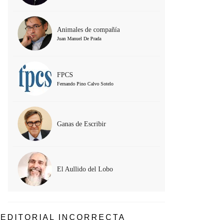
Animales de compañía
Juan Manuel De Prada
FPCS
Fernando Pino Calvo Sotelo
Ganas de Escribir
El Aullido del Lobo
EDITORIAL INCORRECTA