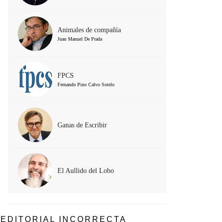
Animales de compañía
Juan Manuel De Prada
FPCS
Fernando Pino Calvo Sotelo
Ganas de Escribir
El Aullido del Lobo
EDITORIAL INCORRECTA