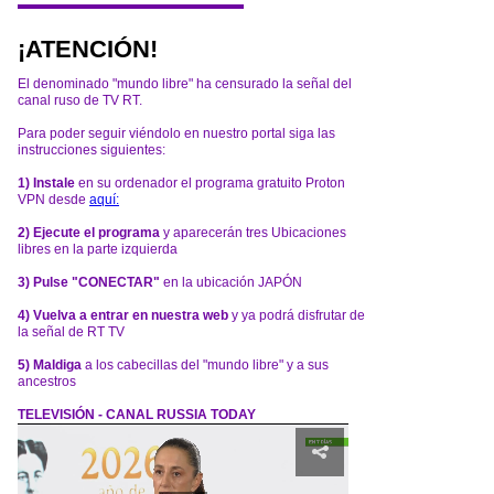
¡ATENCIÓN!
El denominado "mundo libre" ha censurado la señal del
canal ruso de TV RT.
Para poder seguir viéndolo en nuestro portal siga las
instrucciones siguientes:
1) Instale
en su ordenador el programa gratuito Proton
VPN desde
aquí:
2) Ejecute el programa
y aparecerán tres Ubicaciones
libres en la parte izquierda
3) Pulse "CONECTAR"
en la ubicación JAPÓN
4) Vuelva a entrar en nuestra web
y ya podrá disfrutar de
la señal de RT TV
5) Maldiga
a los cabecillas del "mundo libre" y a sus
ancestros
TELEVISIÓN - CANAL RUSSIA TODAY