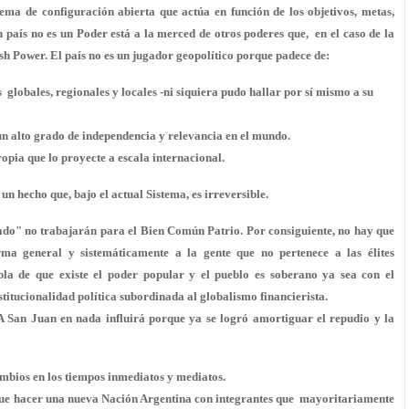
tema de configuración abierta que actúa en función de los objetivos, metas,
un país no es un Poder está a la merced de otros poderes que, en el caso de la
ish Power. El país no es un jugador geopolítico porque padece de:
 globales, regionales y locales -ni siquiera pudo hallar por sí mismo a su
un alto grado de independencia y relevancia en el mundo.
opia que lo proyecte a escala internacional.
un hecho que, bajo el actual Sistema, es irreversible.
stado" no trabajarán para el Bien Común Patrio. Por consiguiente, no hay que
forma general y sistemáticamente a la gente que no pertenece a las élites
la de que existe el poder popular y el pueblo es soberano ya sea con el
nstitucionalidad política subordinada al globalismo financierista.
 San Juan en nada influirá porque ya se logró amortiguar el repudio y la
mbios en los tiempos inmediatos y mediatos.
 que hacer una nueva Nación Argentina con integrantes que mayoritariamente