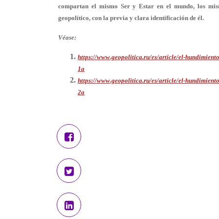
compartan el mismo Ser y Estar en el mundo, los mism
geopolítico, con la previa y clara identificación de él.
Véase:
https://www.geopolitica.ru/es/article/el-hundimient
1a
https://www.geopolitica.ru/es/article/el-hundimient
2a