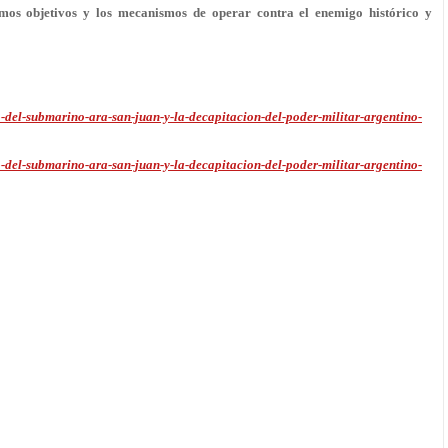
os objetivos y los mecanismos de operar contra el enemigo histórico y
o-del-submarino-ara-san-juan-y-la-decapitacion-del-poder-militar-argentino-
o-del-submarino-ara-san-juan-y-la-decapitacion-del-poder-militar-argentino-