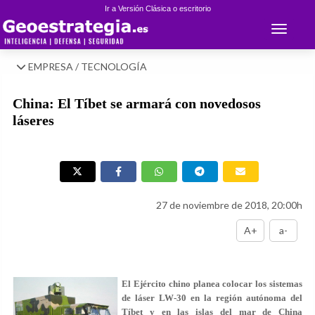
Ir a Versión Clásica o escritorio
Toggle 
EMPRESA / TECNOLOGÍA
China: El Tíbet se armará con novedosos
láseres
27 de noviembre de 2018, 20:00h
A+
a-
El Ejército chino planea colocar los sistemas
de láser LW-30 en la región autónoma del
Tíbet y en las islas del mar de China