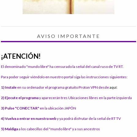
AVISO IMPORTANTE
¡ATENCIÓN!
El denominado "mundo libre" ha censurado la señal del canal ruso de TV RT.
Para poder seguir viéndolo en nuestro portal siga las instrucciones siguientes:
1) Instale
en su ordenador el programa gratuito Proton VPN desde
aquí:
2) Ejecute el programa
y aparecerán tres Ubicaciones libres en la parte izquierda
3) Pulse "CONECTAR"
en la ubicación JAPÓN
4) Vuelva a entrar en nuestra web
y ya podrá disfrutar de la señal de RT TV
5) Maldiga
a los cabecillas del "mundo libre" y a sus ancestros