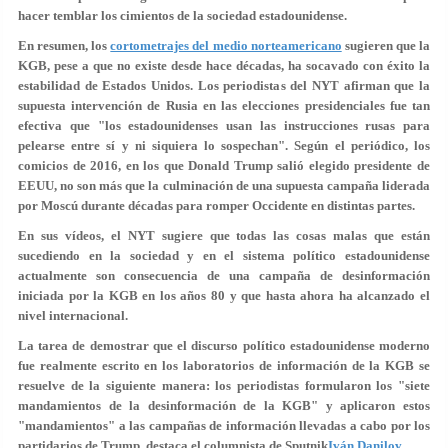
hacer temblar los cimientos de la sociedad estadounidense.
En resumen, los
cortometrajes del medio norteamericano
sugieren que la
KGB, pese a que no existe desde hace décadas, ha socavado con éxito la
estabilidad de Estados Unidos. Los periodistas del NYT afirman que la
supuesta intervención de Rusia en las elecciones presidenciales fue tan
efectiva que "los estadounidenses usan las instrucciones rusas para
pelearse entre sí y ni siquiera lo sospechan". Según el periódico, los
comicios de 2016, en los que Donald Trump salió elegido presidente de
EEUU, no son más que la culminación de una supuesta campaña liderada
por Moscú durante décadas para romper Occidente en distintas partes.
En sus vídeos, el NYT sugiere que todas las cosas malas que están
sucediendo en la sociedad y en el sistema político estadounidense
actualmente son consecuencia de una campaña de desinformación
iniciada por la KGB en los años 80 y que hasta ahora ha alcanzado el
nivel internacional.
La tarea de demostrar que el discurso político estadounidense moderno
fue realmente escrito en los laboratorios de información de la KGB se
resuelve de la siguiente manera: los periodistas formularon los "siete
mandamientos de la desinformación de la KGB" y aplicaron estos
"mandamientos" a las campañas de información llevadas a cabo por los
partidarios de Trump, destaca el columnista de Sputnik
Iván Danilov
.