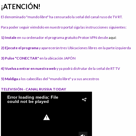
¡ATENCIÓN!
El denominado "mundo libre" ha censurado la señal del canal ruso de TV RT.
Para poder seguir viéndolo en nuestro portal siga las instrucciones siguientes:
1) Instale
en su ordenador el programa gratuito Proton VPN desde
aquí:
2) Ejecute el programa
y aparecerán tres Ubicaciones libres en la parte izquierda
3) Pulse "CONECTAR"
en la ubicación JAPÓN
4) Vuelva a entrar en nuestra web
y ya podrá disfrutar de la señal de RT TV
5) Maldiga
a los cabecillas del "mundo libre" y a sus ancestros
TELEVISIÓN - CANAL RUSSIA TODAY