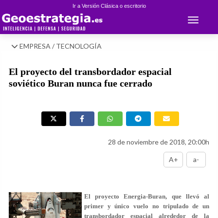
Ir a Versión Clásica o escritorio
Toggle 
EMPRESA / TECNOLOGÍA
El proyecto del transbordador espacial
soviético Buran nunca fue cerrado
28 de noviembre de 2018, 20:00h
A+
a-
El proyecto Energia-Buran, que llevó al
primer y único vuelo no tripulado de un
transbordador espacial alrededor de la