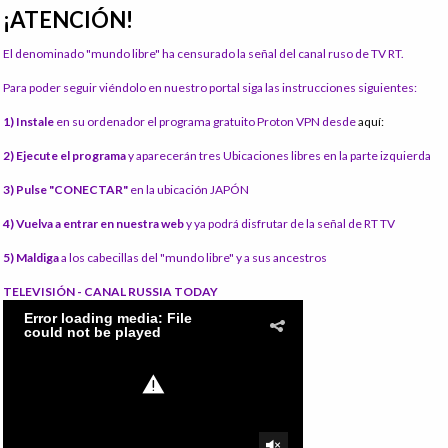
¡ATENCIÓN!
El denominado "mundo libre" ha censurado la señal del canal ruso de TV RT.
Para poder seguir viéndolo en nuestro portal siga las instrucciones siguientes:
1) Instale
en su ordenador el programa gratuito Proton VPN desde
aquí:
2) Ejecute el programa
y aparecerán tres Ubicaciones libres en la parte izquierda
3) Pulse "CONECTAR"
en la ubicación JAPÓN
4) Vuelva a entrar en nuestra web
y ya podrá disfrutar de la señal de RT TV
5) Maldiga
a los cabecillas del "mundo libre" y a sus ancestros
TELEVISIÓN - CANAL RUSSIA TODAY