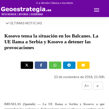
Ir a Versión Clásica o escritorio
Toggle 
ÚLTIMAS NOTICIAS
Kosovo tensa la situación en los Balcanes. La
UE llama a Serbia y Kosovo a detener las
provocaciones
23 de noviembre de 2018, 21:00h
A+
a-
BRUSELAS (Sputnik) — La UE llama a Serbia y Kosovo a que
suspendan las acciones y declaraciones provocativas y se centren en la