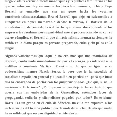
luego visita reverencialmente monarquías y repúblicas totalitarias en las
que se vulneran flagrantemente los derechos humanos, fichó a Pepe
Borrell se entendió que era un gesto hacia los votantes
constitucionalistascatalanes
. Era el Borrell que dejó en calzoncillos a
Junqueras
en aquel memorable debate televisivo, el Borrell de la
manifestación de sociedad civil en la que acusó directamente a los
empresarios catalanes por su pasividad ante el proceso, cuando no con su
aserto cómplice, el Borrell al que el nacionalismo montaraz siempre ha
tenido en la diana porque es persona preparada, culta y sin pelos en la
lengua.
Algunos vaticinamos que aquello no era más que una maniobra de
despiste, confirmada inmediatamente por el encargo presidencial a la
meliflua y sonriente
Meritxell
Batet – o, lo que es igual, a su
poderosísimo mentor
Narcís Serra
, lo peor que le ha sucedido al
socialismo español en general y al catalán en particular - para que fuese
ella la encargada de pactar con los
puigdemontianos
. ¿De qué, si no, lo
enviaron a Exteriores? ¿Por qué no le han dejado hacer todo lo que
quería con las embajadas de la Generalitat, auténticos focos de
propaganda, sedición y clientelismo pagados por todos? Es evidente,
Borrell es un grano en el culo de Sánchez, un culo tan expuesto a las
inclemencias del tiempo político que le molesta mucho. De ahí que nadie
haya salido, ni que sea por dignidad, a defenderlo.