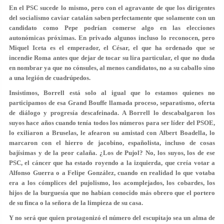
En el PSC sucede lo mismo, pero con el agravante de que los dirigentes
del socialismo caviar catalán saben perfectamente que solamente con un
candidato como Pepe podrían comerse algo en las elecciones
autonómicas próximas. En privado algunos incluso lo reconocen, pero
Miquel Iceta
es el emperador, el César, el que ha ordenado que se
incendie Roma antes que dejar de tocar su lira particular, el que no duda
en nombrar ya que no cónsules, al menos candidatos, no a su caballo sino
a una legión de cuadrúpedos.
Insistimos, Borrell está solo al igual que lo estamos quienes no
participamos de esa Grand Bouffe llamada proceso, separatismo, oferta
de diálogo y progresía descafeinada. A Borrell lo descabalgaron los
suyos hace años cuando tenía todos los números para ser líder del PSOE,
lo exiliaron a Bruselas, le afearon su amistad con
Albert Boadella
, lo
marcaron con el hierro de jacobino, españolista, incluso de cosas
bajísimas y de la peor calaña. ¿Los de Pujol? No, los suyos, los de ese
PSC, el cáncer que ha estado royendo a la izquierda, que creía votar a
Alfonso Guerra
o a
Felipe González,
cuando en realidad lo que votaba
era a los cómplices del pujolismo, los acomplejados, los cobardes, los
hijos de la burguesía que no habían conocido más obrero que el portero
de su finca o la señora de la limpieza de su casa.
Y no será que quien protagonizó el número del escupitajo sea un alma de