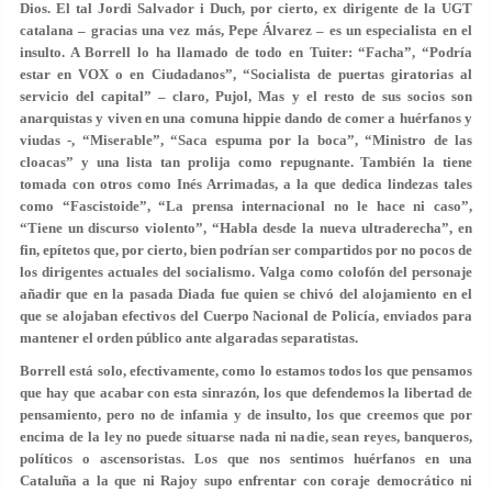
Dios. El tal
Jordi Salvador i Duch
, por cierto, ex dirigente de la UGT
catalana – gracias una vez más,
Pepe Álvarez
– es un especialista en el
insulto. A Borrell lo ha llamado de todo en Tuiter: “Facha”, “Podría
estar en VOX o en Ciudadanos”, “Socialista de puertas giratorias al
servicio del capital” – claro, Pujol,
Mas
y el resto de sus socios son
anarquistas y viven en una comuna hippie dando de comer a huérfanos y
viudas -, “Miserable”, “Saca espuma por la boca”, “Ministro de las
cloacas” y una lista tan prolija como repugnante. También la tiene
tomada con otros como
Inés Arrimadas
, a la que dedica lindezas tales
como “Fascistoide”, “La prensa internacional no le hace ni caso”,
“Tiene un discurso violento”, “Habla desde la nueva ultraderecha”, en
fin, epítetos que, por cierto, bien podrían ser compartidos por no pocos de
los dirigentes actuales del socialismo. Valga como colofón del personaje
añadir que en la pasada Diada fue quien se chivó del alojamiento en el
que se alojaban efectivos del Cuerpo Nacional de Policía, enviados para
mantener el orden público ante algaradas separatistas.
Borrell está solo, efectivamente, como lo estamos todos los que pensamos
que hay que acabar con esta sinrazón, los que defendemos la libertad de
pensamiento, pero no de infamia y de insulto, los que creemos que por
encima de la ley no puede situarse nada ni nadie, sean reyes, banqueros,
políticos o ascensoristas. Los que nos sentimos huérfanos en una
Cataluña
a la que ni
Rajoy
supo enfrentar con coraje democrático ni