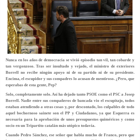
Nunca en los años de democracia se vivió episodio tan vil, tan cobarde y
tan vergonzoso. Tras ser insultado y vejado, el ministro de exteriores
Borrell
no recibe ningún apoyo ni de su partido ni de su presidente.
Encima, el escupidor y sus compadres lo acusan de mentiroso. ¿Pero, que
esperabas de esta gente, Pep?
Solo, completamente solo. Así ha dejado tanto
PSOE
como el
PSC
a
Josep
Borrell
. Nadie entre sus compañeros de bancada vio el escupitajo, todos
estaban atendiendo a otras cosas y, por descontado, los culpables de todo
aquel bochornoso sainete son el
PP
y
Ciudadanos
, ya que
Esquerra
es
necesaria para la aprobación de unos presupuestos quiméricos y como
socio en un
Tripartito catalán
más utópico todavía.
Cuando
Pedro Sánchez
, ese señor que habla mucho de
Franco
, pero que