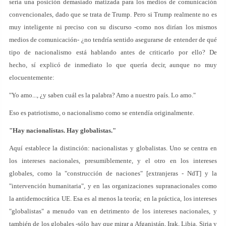
sería una posición demasiado matizada para los medios de comunicación
convencionales, dado que se trata de Trump. Pero si Trump realmente no es
muy inteligente ni preciso con su discurso -como nos dirían los mismos
medios de comunicación- ¿no tendría sentido asegurarse de entender de qué
tipo de nacionalismo está hablando antes de criticarlo por ello? De
hecho, sí explicó de inmediato lo que quería decir, aunque no muy
elocuentemente:
"Yo amo..., ¿y saben cuál es la palabra? Amo a nuestro país. Lo amo."
Eso es patriotismo, o nacionalismo como se entendía originalmente.
"Hay nacionalistas. Hay globalistas."
Aquí establece la distinción: nacionalistas y globalistas. Uno se centra en
los intereses nacionales, presumiblemente, y el otro en los intereses
globales, como la "construcción de naciones" [extranjeras - NdT] y la
"intervención humanitaria", y en las organizaciones supranacionales como
la antidemocrática UE. Esa es al menos la teoría; en la práctica, los intereses
"globalistas" a menudo van en detrimento de los intereses nacionales, y
también de los globales -sólo hay que mirar a Afganistán, Irak, Libia, Siria y