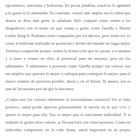
egocéntrico, narcisista y hedonista. En pocas palabras, usted no le agradará
a la gente ni lo admirarán. En contraste, cuanto más amplia sea la esfera que
abarca su dios, más gente lo admirará. Sólo compare cómo vemos a los
drogadictos con el modo en que vemos a gente como Gandhi o Martin
Luther King Jr. Podemos tener compasión por los adictos, pero nadie los ve
como si hubieran realizado su potencial o hecho del mundo un lugar mejor.
Tenemos compasión porque vemos la destrucción que se causan a sí mismos
y a otros y vemos en ellos el potencial para ser mejores, pero no los
admiramos. Y admiramos a personas como Gandhi porque sus valores son
tan amplios que quieren lo mejor -y trabajan para conseguir lo mejor- para el
mayor número de personas posible, ahora y en el futuro. Al menos, esa es
una de las razones por las que lo hacemos.
¿Cuáles son los valores inherentes al nacionalismo entonces? En el lado
positivo, usted puede apreciar genuinamente la nación en la que vive y
querer lo mejor para ella. Eso es mejor que el narcisismo individual. Y si
también lo guían otros valores, se llevará bien con otras naciones. Como un
individuo competente en la vida diaria, usted negociará en su propio