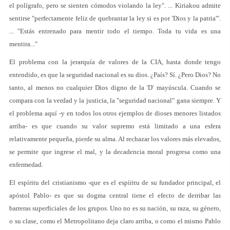
el polígrafo, pero se sienten cómodos violando la ley". ... Kiriakou admite
sentirse "perfectamente feliz de quebrantar la ley si es por 'Dios y la patria'".
... "Estás entrenado para mentir todo el tiempo. Toda tu vida es una
mentira..."
El problema con la jerarquía de valores de la CIA, hasta donde tengo
entendido, es que la seguridad nacional es su dios. ¿País? Sí. ¿Pero Dios? No
tanto, al menos no cualquier Dios digno de la 'D' mayúscula. Cuando se
compara con la verdad y la justicia, la "seguridad nacional" gana siempre. Y
el problema aquí -y en todos los otros ejemplos de dioses menores listados
arriba- es que cuando su valor supremo está limitado a una esfera
relativamente pequeña, pierde su alma. Al rechazar los valores más elevados,
se permite que ingrese el mal, y la decadencia moral progresa como una
enfermedad.
El espíritu del cristianismo -que es el espíritu de su fundador principal, el
apóstol Pablo- es que su dogma central tiene el efecto de derribar las
barreras superficiales de los grupos. Uno no es su nación, su raza, su género,
o su clase, como el Metropolitano deja claro arriba, o como el mismo Pablo