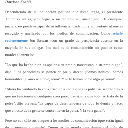
Harrison Koehli
Dependiendo de la inclinación política que usted tenga, el presidente
Trump es un agujero negro o un radiante sol anaranjado. De cualquier
manera, no puede escapar de su influencia. Cada tuit y comentario al aire es
recogido y analizado por los medios de comunicación. Como
señaló
recientemente
Jon Stewart -con un grado de perspicacia ausente en la
mayoría de sus colegas- los medios de comunicación no pueden evitar
morder el anzuelo:
"Lo que ha hecho bien es apelar a su propio narcisismo, a su propio ego",
dijo. "Los periodistas se ponen de pie y dicen: '¡Somos nobles! ¡Somos
honorables! ¡Cómo se atreve, señor!' Y se lo toman como algo personal".
"Ahora ha cambiado la conversación a -no a que sus políticas sean tontas o
que no funcionen o cualquier cosa parecida- sino a que todo se trata de la
pelea", dijo Stewart. "Es capaz de desentenderse de todo lo demás y hacer
que el resto de la gente se concentre en la pelea. Y la va a ganar".
Pero no son sólo sus ataques a los medios de comunicación (que están igual
de dispuestos a atacarlo). Trump se las arregla para dominar el ciclo de