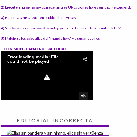
2) Ejecute el programa
y aparecerán tres Ubicaciones libres en la parte izquierda
3) Pulse "CONECTAR"
en la ubicación JAPÓN
4) Vuelva a entrar en nuestra web
y ya podrá disfrutar de la señal de RT TV
5) Maldiga
a los cabecillas del "mundo libre" y a sus ancestros
TELEVISIÓN - CANAL RUSSIA TODAY
EDITORIAL INCORRECTA