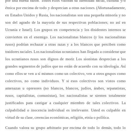
por una buena razón. Todos ellos valoran su identidad racial, cultural y/o
étnica por encima de todo y desprecian a otras naciones. (Afortunadamente,
en Estados Unidos y Rusia, los nacionalistas son una pequeña minoría y no
son del agrado de la mayoría de sus respectivas poblaciones; no así en
Ucrania e Israel). Los grupos en competencia y los disidentes internos se
convierten en el enemigo. Los nacionalistas blancos (y los nacionalistas
rusos) podrían rechazar a otras razas y a los blancos que perciben como
traidores raciales. Los nacionalistas ucranianos han llegado a considerar que
los ucranianos rusos son dignos de morir. Los sionistas desprecian a los
grandes segmentos de judíos que no están de acuerdo con su ideología. Así
como ellos se ven a sí mismos como un colectivo, ven a otros grupos como
colectivos, no como individuos. Y si esos colectivos son vistos como
amenazas u opresores (no blancos, blancos, judíos, árabes, separatistas,
rusos, capitalistas, comunistas), los nacionalistas se sienten totalmente
justificados para castigar a cualquier miembro de tales colectivos. La
culpabilidad o inocencia individual es irrelevante. Usted es culpable en
virtud de su clase, creencias económicas, religión, etnia o política.
Cuando valora su grupo arbitrario por encima de todo lo demás, todo lo