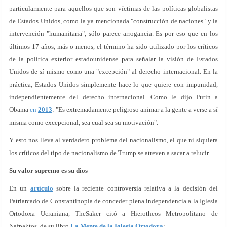
particularmente para aquellos que son víctimas de las políticas globalistas
de Estados Unidos, como la ya mencionada "construcción de naciones" y la
intervención "humanitaria", sólo parece arrogancia. Es por eso que en los
últimos 17 años, más o menos, el término ha sido utilizado por los críticos
de la política exterior estadounidense para señalar la visión de Estados
Unidos de sí mismo como una "excepción" al derecho internacional. En la
práctica, Estados Unidos simplemente hace lo que quiere con impunidad,
independientemente del derecho internacional. Como le dijo Putin a
Obama
en
2013
: "Es extremadamente peligroso animar a la gente a verse a sí
misma como excepcional, sea cual sea su motivación".
Y esto nos lleva al verdadero problema del nacionalismo, el que ni siquiera
los críticos del tipo de nacionalismo de Trump se atreven a sacar a relucir.
Su valor supremo es su dios
En un
artículo
sobre la reciente controversia relativa a la decisión del
Patriarcado de Constantinopla de conceder plena independencia a la Iglesia
Ortodoxa Ucraniana, TheSaker citó a Hierotheos Metropolitano de
Nafpaktos, de su libro
La Mente de la Iglesia Ortodoxa
: