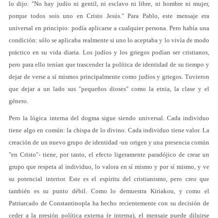
lo dijo: "No hay judío ni gentil, ni esclavo ni libre, ni hombre ni mujer,
porque todos sois uno en Cristo Jesús." Para Pablo, este mensaje era
universal en principio: podía aplicarse a cualquier persona. Pero había una
condición: sólo se aplicaba realmente si uno lo aceptaba y lo vivía de modo
práctico en su vida diaria. Los judíos y los griegos podían ser cristianos,
pero para ello tenían que trascender la política de identidad de su tiempo y
dejar de verse a sí mismos principalmente como judíos y griegos. Tuvieron
que dejar a un lado sus "pequeños dioses" como la etnia, la clase y el
género.
Pero la lógica interna del dogma sigue siendo universal. Cada individuo
tiene algo en común: la chispa de lo divino. Cada individuo tiene valor. La
creación de un nuevo grupo de identidad -un origen y una presencia común
"en Cristo"- tiene, por tanto, el efecto ligeramente paradójico de crear un
grupo que respeta al individuo, lo valora en sí mismo y por sí mismo, y ve
su potencial interior. Este es el espíritu del cristianismo, pero creo que
también es su punto débil. Como lo demuestra Kiriakou, y como el
Patriarcado de Constantinopla ha hecho recientemente con su decisión de
ceder a la presión política externa (e interna), el mensaje puede diluirse