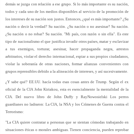
demás se juzga con relación a ese grupo. Si lo más importante es su nación,
todos y cada uno de los medios disponibles al servicio de la promoción de
los intereses de su nación son justos. Entonces, ¿qué es más importante? ¿Su
nación o decir la verdad? Su nación. ¿Su nación o no asesinar? Su nación.
¿Su nación o no robar? Su nación. "Mi país, con razón o sin ella". Es este
tipo de nacionalismo el que justifica invadir otros países, matar y esclavizar
a tus enemigos, torturar, asesinar, hacer propaganda negra, arrestos
arbitrarios, violar el derecho internacional, espiar a sus propios ciudadanos,
violar la soberanía de otras naciones, formar alianzas convenientes con
grupos reprensibles debido a la alineación de intereses, y así sucesivamente.
¿Y sabe qué? EE.UU. hacía todas esas cosas antes de Trump. Según el ex
oficial de la CIA John Kiriakou, esta es esencialmente la mentalidad de la
CIA. Del nuevo libro de John Duffy y RayNowosielski Los perros
guardianes no ladraron: La CIA, la NSA y los Crímenes de Guerra contra el
Terrorismo:
"La CIA quiere contratar a personas que se sientan cómodas trabajando en
situaciones éticas o morales ambiguas. Tienen conciencia, pueden reprobar