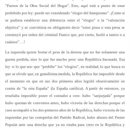
“Fueron de la Obra Social del Hogar”. Esto, aquí está a punto de estar
prohibido por ley: puede ser considerado “elogio del franquismo”. ¡Como si
se pudiera establecer una diferencia entre el “elogio” o la “valoración
objetiva” y se convirtiera en obligatorio decir “estos pisos o esta presa se
construyó por orden del criminal Franco que, por cierto, fusiló a tantos o a
cuántos” …!
La izquierda quiere borrar el peso de la derrota que no fue solamente una
guerra perdida, sino lo que fue mucho peor: una República fracasada. Esa
ley -o lo que sea- que “prohíbe” los “elogios”, en realidad, lo que busca es
que se olvide que, en grandísima medida, la República fue imposible desde
el momento en que en sus dos primeros años legisló obsesivamente en
contra de “la otra España” (la España católica). A partir de entonces, ya
resultaba imposible poner el contador a cero: hubo “sanjurjada” porque
hubo quemas de conventos antes, hubo victoria de las derechas porque el
caos acompañó a los dos primeros años de la República, hubo victoria de las
izquierdas por las corruptelas del Partido Radical, hubo abusos del Frente
Popular ante una derecha que ya no estaba para creer en la República y