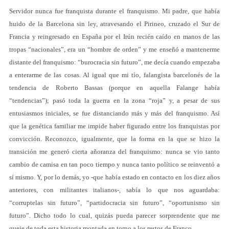
Servidor nunca fue franquista durante el franquismo. Mi padre, que había
huido de la Barcelona sin ley, atravesando el Pirineo, cruzado el Sur de
Francia y reingresado en España por el Irún recién caído en manos de las
tropas “nacionales”, era un “hombre de orden” y me enseñó a mantenerme
distante del franquismo: “burocracia sin futuro”, me decía cuando empezaba
a enterarme de las cosas. Al igual que mi tío, falangista barcelonés de la
tendencia de Roberto Bassas (porque en aquella Falange había
“tendencias”); pasó toda la guerra en la zona “roja” y, a pesar de sus
entusiasmos iniciales, se fue distanciando más y más del franquismo. Así
que la genética familiar me impide haber figurado entre los franquistas por
convicción. Reconozco, igualmente, que la forma en la que se hizo la
transición me generó cierta añoranza del franquismo: nunca se vio tanto
cambio de camisa en tan poco tiempo y nunca tanto político se reinventó a
sí mismo. Y, por lo demás, yo -que había estado en contacto en los diez años
anteriores, con militantes italianos-, sabía lo que nos aguardaba:
“corruptelas sin futuro”, “partidocracia sin futuro”, “oportunismo sin
futuro”. Dicho todo lo cual, quizás pueda parecer sorprendente que me
queje de toda esta historia montada en torno a los restos de Franco.