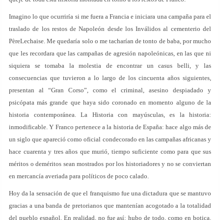
Imagino lo que ocurriría si me fuera a Francia e iniciara una campaña para el
traslado de los restos de Napoleón desde los Inválidos al cementerio del
PèreLechaise. Me quedaría solo o me tacharían de tonto de baba, por mucho
que les recordara que las campañas de agresión napoleónicas, en las que ni
siquiera se tomaba la molestia de encontrar un casus belli, y las
consecuencias que tuvieron a lo largo de los cincuenta años siguientes,
presentan al “Gran Corso”, como el criminal, asesino despiadado y
psicópata más grande que haya sido coronado en momento alguno de la
historia contemporánea. La Historia con mayúsculas, es la historia:
inmodificable. Y Franco pertenece a la historia de España: hace algo más de
un siglo que apareció como oficial condecorado en las campañas africanas y
hace cuarenta y tres años que murió, tiempo suficiente como para que sus
méritos o deméritos sean mostrados por los historiadores y no se conviertan
en mercancía averiada para políticos de poco calado.
Hoy da la sensación de que el franquismo fue una dictadura que se mantuvo
gracias a una banda de pretorianos que mantenían acogotado a la totalidad
del pueblo español. En realidad, no fue así: hubo de todo, como en botica.