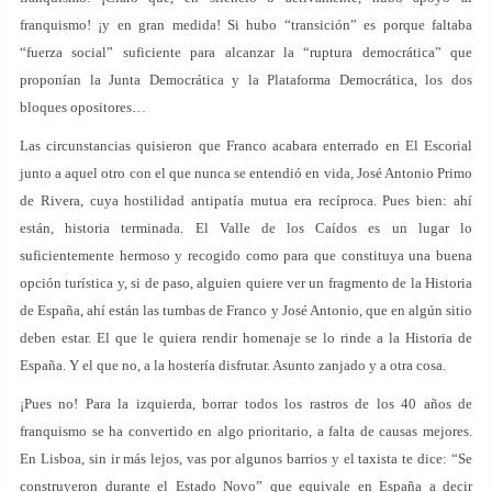
franquismo! ¡y en gran medida! Si hubo “transición” es porque faltaba
“fuerza social” suficiente para alcanzar la “ruptura democrática” que
proponían la Junta Democrática y la Plataforma Democrática, los dos
bloques opositores…
Las circunstancias quisieron que Franco acabara enterrado en El Escorial
junto a aquel otro con el que nunca se entendió en vida, José Antonio Primo
de Rivera, cuya hostilidad antipatía mutua era recíproca. Pues bien: ahí
están, historia terminada. El Valle de los Caídos es un lugar lo
suficientemente hermoso y recogido como para que constituya una buena
opción turística y, si de paso, alguien quiere ver un fragmento de la Historia
de España, ahí están las tumbas de Franco y José Antonio, que en algún sitio
deben estar. El que le quiera rendir homenaje se lo rinde a la Historia de
España. Y el que no, a la hostería disfrutar. Asunto zanjado y a otra cosa.
¡Pues no! Para la izquierda, borrar todos los rastros de los 40 años de
franquismo se ha convertido en algo prioritario, a falta de causas mejores.
En Lisboa, sin ir más lejos, vas por algunos barrios y el taxista te dice: “Se
construyeron durante el Estado Novo” que equivale en España a decir