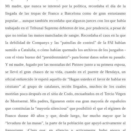
Mi madre, que nunca se interesó por la política, recordaba el día de la
llegada de las tropas de Franco a Barcelona como de gran entusiasmo
popular… aunque también recordaba que algunos jueces con los que había
trabajado en el Tribunal Supremo debieron de irse, por prudencia, a pesar de
que no tenían las manos manchadas de sangre. Recordaba el caos en la que
la debilidad de Companys y las “patrullas de control” de la FAI habían
sumido a Cataluña, o cómo habían quemado los archivos de los juzgados -
con el visto bueno del “presidentmàrtir”- para borrar datos sobre su pasado.
Y mi madre, fugado por las montañas del Pirineo junto a su primera esposa,
se llevó el gran chasco de su vida, cuando en el puente de Hendaya, un
oficial enfurecido le espetó aquello de “Hagan ustedes el favor de hablar en
cristiano” al grupo de catalanes, recién llegados, muchos de los cuales
morirían poco después en el sitio de Codo, encuadrados en el Tercio Virgen
de Montserrat. Mis padres, figuraron entre esa gran mayoría de españoles
que constituían la “mayoría silenciosa” que posibilitó el que el régimen de
Franco durase 40 años y que, desde luego, fue mucho mayor que la
“levadura de las masas”, la parte de la población que apoyó activamente al
franquismo. ¡Claro que, en silencio o activamente, hubo apoyo al