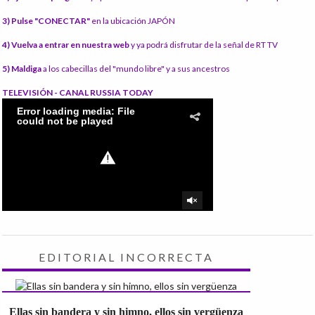
3) Pulse "CONECTAR"
en la ubicación JAPÓN
4) Vuelva a entrar en nuestra web
y ya podrá disfrutar de la señal de RT TV
5) Maldiga
a los cabecillas del "mundo libre" y a sus ancestros
TELEVISIÓN - CANAL RUSSIA TODAY
EDITORIAL INCORRECTA
Ellas sin bandera y sin himno, ellos sin vergüenza