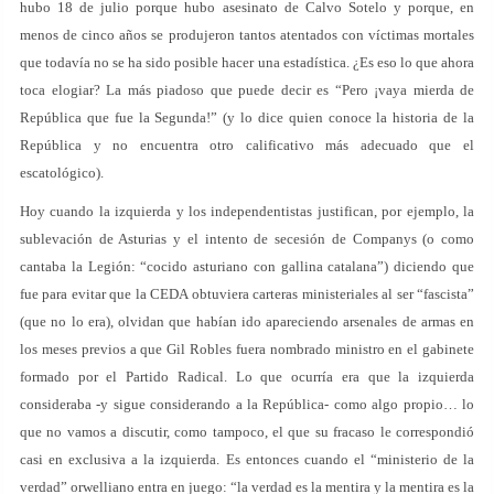
hubo 18 de julio porque hubo asesinato de Calvo Sotelo y porque, en
menos de cinco años se produjeron tantos atentados con víctimas mortales
que todavía no se ha sido posible hacer una estadística. ¿Es eso lo que ahora
toca elogiar? La más piadoso que puede decir es “Pero ¡vaya mierda de
República que fue la Segunda!” (y lo dice quien conoce la historia de la
República y no encuentra otro calificativo más adecuado que el
escatológico).
Hoy cuando la izquierda y los independentistas justifican, por ejemplo, la
sublevación de Asturias y el intento de secesión de Companys (o como
cantaba la Legión: “cocido asturiano con gallina catalana”) diciendo que
fue para evitar que la CEDA obtuviera carteras ministeriales al ser “fascista”
(que no lo era), olvidan que habían ido apareciendo arsenales de armas en
los meses previos a que Gil Robles fuera nombrado ministro en el gabinete
formado por el Partido Radical. Lo que ocurría era que la izquierda
consideraba -y sigue considerando a la República- como algo propio… lo
que no vamos a discutir, como tampoco, el que su fracaso le correspondió
casi en exclusiva a la izquierda. Es entonces cuando el “ministerio de la
verdad” orwelliano entra en juego: “la verdad es la mentira y la mentira es la