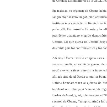
de Ucrania; Los monitores de la OSCE llev
En realidad, su régimen de Obama había
sangriento e instaló un gobierno antirruso
instituyó una campaña de limpieza racial
poder allí. Ha destruido Ucrania y ha a
presidente ucraniano elegido democráti
Ucrania. Lo que queda de Ucrania despué
destruida para los contribuyentes y los ba
Además, Obama insistió en (para usar el
veces en un día, el secretario general de 
nación externa tiene derecho a imponerl
afiliada siria de Al Qaeda contra los bomb
Unidos bombardeaban al ejército de Siri
bombardeó a Libia para “cambiar de rég
Bashar al-Assad; y, así, mientras que el “
sucesor de Obama, Trump, continúa las po