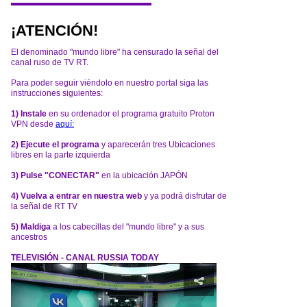
¡ATENCIÓN!
El denominado "mundo libre" ha censurado la señal del
canal ruso de TV RT.
Para poder seguir viéndolo en nuestro portal siga las
instrucciones siguientes:
1) Instale
en su ordenador el programa gratuito Proton
VPN desde
aquí:
2) Ejecute el programa
y aparecerán tres Ubicaciones
libres en la parte izquierda
3) Pulse "CONECTAR"
en la ubicación JAPÓN
4) Vuelva a entrar en nuestra web
y ya podrá disfrutar de
la señal de RT TV
5) Maldiga
a los cabecillas del "mundo libre" y a sus
ancestros
TELEVISIÓN - CANAL RUSSIA TODAY