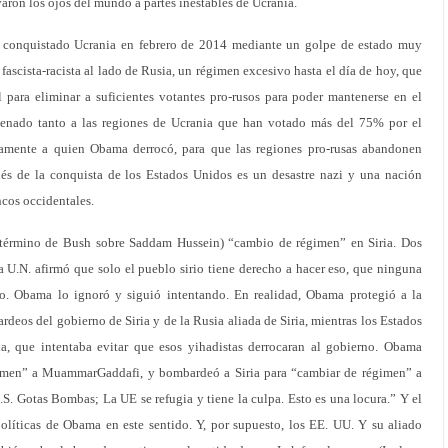
aron los ojos del mundo a partes inestables de Ucrania.
 conquistado Ucrania en febrero de 2014 mediante un golpe de estado muy
 fascista-racista al lado de Rusia, un régimen excesivo hasta el día de hoy, que
 para eliminar a suficientes votantes pro-rusos para poder mantenerse en el
lienado tanto a las regiones de Ucrania que han votado más del 75% por el
camente a quien Obama derrocó, para que las regiones pro-rusas abandonen
s de la conquista de los Estados Unidos es un desastre nazi y una nación
ncos occidentales.
 término de Bush sobre Saddam Hussein) “cambio de régimen” en Siria. Dos
la U.N. afirmó que solo el pueblo sirio tiene derecho a hacer eso, que ninguna
o. Obama lo ignoró y siguió intentando. En realidad, Obama protegió a la
ardeos del gobierno de Siria y de la Rusia aliada de Siria, mientras los Estados
a, que intentaba evitar que esos yihadistas derrocaran al gobierno. Obama
imen” a MuammarGaddafi, y bombardeó a Siria para “cambiar de régimen” a
U.S. Gotas Bombas; La UE se refugia y tiene la culpa. Esto es una locura.” Y el
líticas de Obama en este sentido. Y, por supuesto, los EE. UU. Y su aliado