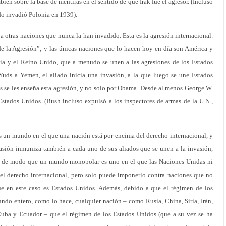
én sobre la base de mentiras en el sentido de que Irak fue el agresor. (Incluso
do invadió Polonia en 1939).
 otras naciones que nunca la han invadido. Esta es la agresión internacional.
de la Agresión”; y las únicas naciones que lo hacen hoy en día son América y
ncia y el Reino Unido, que a menudo se unen a las agresiones de los Estados
Yuds a Yemen, el aliado inicia una invasión, a la que luego se une Estados
s se les enseña esta agresión, y no solo por Obama. Desde al menos George W.
Estados Unidos. (Bush incluso expulsó a los inspectores de armas de la U.N.,
 un mundo en el que una nación está por encima del derecho internacional, y
vasión inmuniza también a cada uno de sus aliados que se unen a la invasión,
, de modo que un mundo monopolar es uno en el que las Naciones Unidas ni
el derecho internacional, pero solo puede imponerlo contra naciones que no
ue en este caso es Estados Unidos. Además, debido a que el régimen de los
ndo entero, como lo hace, cualquier nación – como Rusia, China, Siria, Irán,
Cuba y Ecuador – que el régimen de los Estados Unidos (que a su vez se ha