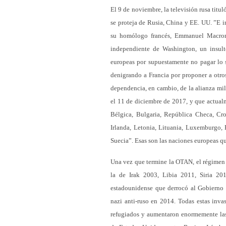
El 9 de noviembre, la televisión rusa tit
se proteja de Rusia, China y EE. UU. ”E 
su homólogo francés, Emmanuel Macron, 
independiente de Washington, un insult
europeas por supuestamente no pagar lo s
denigrando a Francia por proponer a otr
dependencia, en cambio, de la alianza m
el 11 de diciembre de 2017, y que actual
Bélgica, Bulgaria, República Checa, Croa
Irlanda, Letonia, Lituania, Luxemburgo, 
Suecia”. Esas son las naciones europeas 
Una vez que termine la OTAN, el régimen 
la de Irak 2003, Libia 2011, Siria 2
estadounidense que derrocó al Gobierno d
nazi anti-ruso en 2014. Todas estas inva
refugiados y aumentaron enormemente las