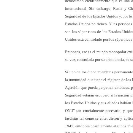
demostrado científicamente que es una d
internacional. Sin embargo, Rusia y C
Seguridad de los Estados Unidos y, por lo
Estados Unidos no tienen. Y las personas
son los súper ricos de los Estados Unido
Unidos está controlado por los súper ricos 
Entonces, ese es el mundo monopolar exis
su vez, controlada por su aristocracia, su s
Si uno de los cinco miembros permanentes
la inmunidad que tiene el régimen de los 
Agresión que pueda perpetrar, entonces, p
Seguridad vetarán eso, pero si la nación 
los Estados Unidos y sus aliados habían
ONU” tan crucialmente necesario, y que 
fascistas tal como se entendieron y apli
1945, entonces posiblemente algunos miem