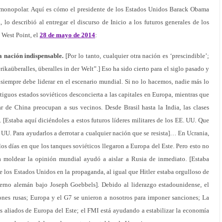
onopolar. Aquí es cómo el presidente de los Estados Unidos Barack Obama
 lo describió al entregar el discurso de Inicio a los futuros generales de los
 West Point, el
28 de mayo de 2014
:
a nación indispensable.
[Por lo tanto, cualquier otra nación es ‘prescindible’;
kaüberalles, überalles in der Welt”.] Eso ha sido cierto para el siglo pasado y
 siempre debe liderar en el escenario mundial. Si no lo hacemos, nadie más lo
tiguos estados soviéticos desconcierta a las capitales en Europa, mientras que
r de China preocupan a sus vecinos. Desde Brasil hasta la India, las clases
[Estaba aquí diciéndoles a estos futuros líderes militares de los EE. UU. Que
. UU. Para ayudarlos a derrotar a cualquier nación que se resista]… En Ucrania,
los días en que los tanques soviéticos llegaron a Europa del Este. Pero esto no
ra moldear la opinión mundial ayudó a aislar a Rusia de inmediato. [Estaba
e los Estados Unidos en la propaganda, al igual que Hitler estaba orgulloso de
ierno alemán bajo Joseph Goebbels]. Debido al liderazgo estadounidense, el
es rusas; Europa y el G7 se unieron a nosotros para imponer sanciones; La
aliados de Europa del Este; el FMI está ayudando a estabilizar la economía