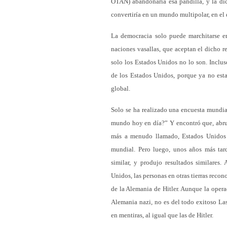
OTAN) abandonaría esa pandilla, y la di
convertiría en un mundo multipolar, en el 
La democracia solo puede marchitarse 
naciones vasallas, que aceptan el dicho 
solo los Estados Unidos no lo son. Inclus
de los Estados Unidos, porque ya no esta
global.
Solo se ha realizado una encuesta mundia
mundo hoy en día?” Y encontró que, abru
más a menudo llamado, Estados Unidos f
mundial. Pero luego, unos años más tard
similar, y produjo resultados similares.
Unidos, las personas en otras tierras reco
de la Alemania de Hitler. Aunque la oper
Alemania nazi, no es del todo exitoso L
en mentiras, al igual que las de Hitler.