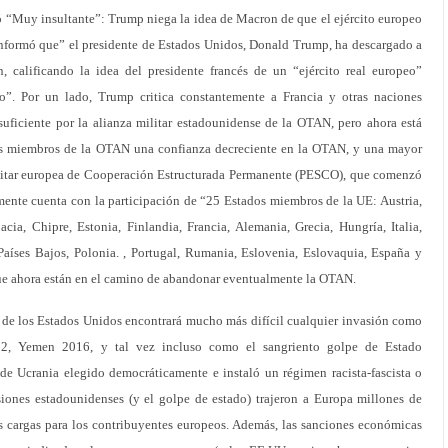
uló “Muy insultante”: Trump niega la idea de Macron de que el ejército europeo
informó que” el presidente de Estados Unidos, Donald Trump, ha descargado a
calificando la idea del presidente francés de un “ejército real europeo”
o”. Por un lado, Trump critica constantemente a Francia y otras naciones
uficiente por la alianza militar estadounidense de la OTAN, pero ahora está
os miembros de la OTAN una confianza decreciente en la OTAN, y una mayor
ilitar europea de Cooperación Estructurada Permanente (PESCO), que comenzó
mente cuenta con la participación de “25 Estados miembros de la UE: Austria,
cia, Chipre, Estonia, Finlandia, Francia, Alemania, Grecia, Hungría, Italia,
Países Bajos, Polonia. , Portugal, Rumania, Eslovenia, Eslovaquia, España y
que ahora están en el camino de abandonar eventualmente la OTAN.
de los Estados Unidos encontrará mucho más difícil cualquier invasión como
012, Yemen 2016, y tal vez incluso como el sangriento golpe de Estado
e Ucrania elegido democráticamente e instaló un régimen racista-fascista o
siones estadounidenses (y el golpe de estado) trajeron a Europa millones de
 cargas para los contribuyentes europeos. Además, las sanciones económicas