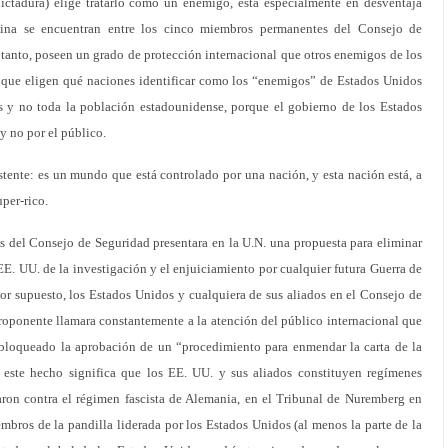
ictadura) elige tratarlo como un enemigo, está especialmente en desventaja
hina se encuentran entre los cinco miembros permanentes del Consejo de
 tanto, poseen un grado de protección internacional que otros enemigos de los
 que eligen qué naciones identificar como los “enemigos” de Estados Unidos
s y no toda la población estadounidense, porque el gobierno de los Estados
y no por el público.
tente: es un mundo que está controlado por una nación, y esta nación está, a
uper-rico.
 del Consejo de Seguridad presentara en la U.N. una propuesta para eliminar
EE. UU. de la investigación y el enjuiciamiento por cualquier futura Guerra de
or supuesto, los Estados Unidos y cualquiera de sus aliados en el Consejo de
proponente llamara constantemente a la atención del público internacional que
 bloqueado la aprobación de un “procedimiento para enmendar la carta de la
este hecho significa que los EE. UU. y sus aliados constituyen regímenes
caron contra el régimen fascista de Alemania, en el Tribunal de Nuremberg en
bros de la pandilla liderada por los Estados Unidos (al menos la parte de la