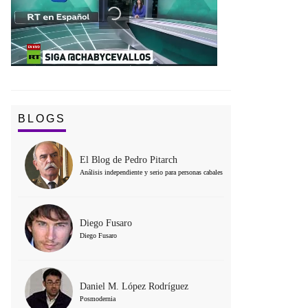
BLOGS
El Blog de Pedro Pitarch
Análisis independiente y serio para personas cabales
Diego Fusaro
Diego Fusaro
Daniel M. López Rodríguez
Posmodernia