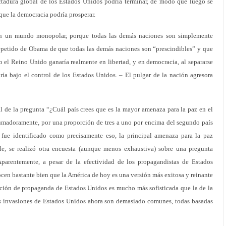
ctadura global de los Estados Unidos podría terminar, de modo que luego se
que la democracia podría prosperar.
en un mundo monopolar, porque todas las demás naciones son simplemente
repetido de Obama de que todas las demás naciones son “prescindibles” y que
o el Reino Unido ganaría realmente en libertad, y en democracia, al separarse
ría bajo el control de los Estados Unidos. – El pulgar de la nación agresora
l de la pregunta “¿Cuál país crees que es la mayor amenaza para la paz en el
madoramente, por una proporción de tres a uno por encima del segundo país
ue identificado como precisamente eso, la principal amenaza para la paz
e, se realizó otra encuesta (aunque menos exhaustiva) sobre una pregunta
 Aparentemente, a pesar de la efectividad de los propagandistas de Estados
nocen bastante bien que la América de hoy es una versión más exitosa y reinante
ación de propaganda de Estados Unidos es mucho más sofisticada que la de la
as invasiones de Estados Unidos ahora son demasiado comunes, todas basadas