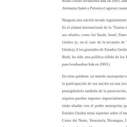
Reino Unido invadieron Irak en 2003, tambi
Alemania llamó a Polonia el agresor cuan
Ninguna otra nación invade regularmente a
Es el crimen internacional de la “Guerra 
sus aliados, como los Sauds, Israel, Fra
Unidos (o, en el caso de la invasión de 
Unidos). A los generales de Estados Unido
Bush, ha sido una política sólida de los 
para bombardear Irak en 2003.)
En otras palabras: un mundo monopolar es
la participación de esa nación en una in
protegiéndolo también de la persecución
siquiera pueden imponer imparcialmente 
están aliadas con el poder monopolar, q
Estados Unidos reina supremo sobre el mu
Corea del Norte, Venezuela, Nicaragua, 