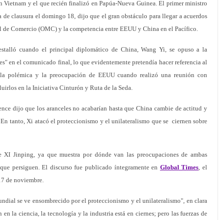
 en Vietnam y el que recién finalizó en Papúa-Nueva Guinea. El primer ministro
a de clausura el domingo 18, dijo que el gran obstáculo para llegar a acuerdos
l de Comercio (OMC) y la competencia entre EEUU y China en el Pacífico.
estalló cuando el principal diplomático de China, Wang Yi, se opuso a la
es" en el comunicado final, lo que evidentemente pretendía hacer referencia al
ó la polémica y la preocupación de EEUU cuando realizó una reunión con
cluirlos en la Iniciativa Cinturón y Ruta de la Seda.
nce dijo que los aranceles no acabarían hasta que China cambie de actitud y
. En tanto, Xi atacó el proteccionismo y el unilateralismo que se ciernen sobre
de XI Jinping, ya que muestra por dónde van las preocupaciones de ambas
 que persiguen. El discurso fue publicado íntegramente en
Global Times
, el
 17 de noviembre.
dial se ve ensombrecido por el proteccionismo y el unilateralismo", en clara
n la ciencia, la tecnología y la industria está en ciernes; pero las fuerzas de