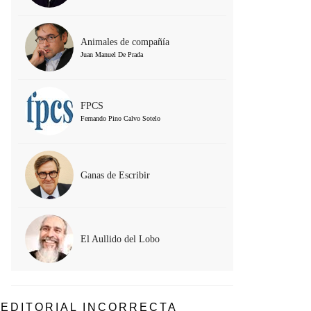
Animales de compañía
Juan Manuel De Prada
FPCS
Fernando Pino Calvo Sotelo
Ganas de Escribir
El Aullido del Lobo
EDITORIAL INCORRECTA