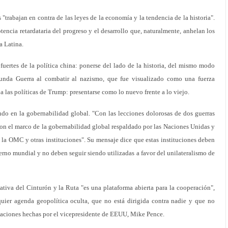
 "trabajan en contra de las leyes de la economía y la tendencia de la historia".
cia retardataria del progreso y el desarrollo que, naturalmente, anhelan los
a Latina.
fuertes de la política china: ponerse del lado de la historia, del mismo modo
gunda Guerra al combatir al nazismo, que fue visualizado como una fuerza
e a las políticas de Trump: presentarse como lo nuevo frente a lo viejo.
do en la gobernabilidad global. "Con las lecciones dolorosas de dos guerras
ron el marco de la gobernabilidad global respaldado por las Naciones Unidas y
la OMC y otras instituciones". Su mensaje dice que estas instituciones deben
erno mundial y no deben seguir siendo utilizadas a favor del unilateralismo de
iativa del Cinturón y la Ruta "es una plataforma abierta para la cooperación",
quier agenda geopolítica oculta, que no está dirigida contra nadie y que no
cusaciones hechas por el vicepresidente de EEUU, Mike Pence.