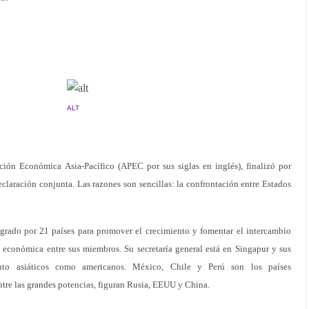
ALT
ión Económica Asia-Pacífico (APEC por sus siglas en inglés), finalizó por
eclaración conjunta. Las razones son sencillas: la confrontación entre Estados
grado por 21 países para promover el crecimiento y fomentar el intercambio
 económica entre sus miembros. Su secretaría general está en Singapur y sus
anto asiáticos como americanos. México, Chile y Perú son los países
tre las grandes potencias, figuran Rusia, EEUU y China.