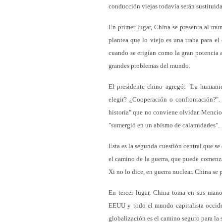
conducción viejas todavía serán sustituida
En primer lugar, China se presenta al mu
plantea que lo viejo es una traba para el
cuando se erigían como la gran potencia a
grandes problemas del mundo.
El presidente chino agregó: "La humani
elegir? ¿Cooperación o confrontación?". 
historia" que no conviene olvidar. Menc
"sumergió en un abismo de calamidades".
Esta es la segunda cuestión central que s
el camino de la guerra, que puede comenza
Xi no lo dice, en guerra nuclear. China se
En tercer lugar, China toma en sus man
EEUU y todo el mundo capitalista occiden
globalización es el camino seguro para la 