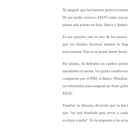
Xi aseguró que las barreras proteccionistas
De ese modo coloca a EEUU como una poten
países más pobres en Asia, África y Améric
En mi opinión, este es uno de los puntos 
que los Aliados hicieron durante la Se
reaccionaria. Este es su punto fuerte frent
Por último, Xi defendió un cambio profun
mundiales en mente, los países establecie
compuesto por el FMI, el Banco Mundial, 
ser reformadas para asegurar un buen gobi
EEUU.
Finalizó su discurso diciendo que la Inic
que "no está diseñada para servir a cual
excluye a nadie". Es la respuesta a las a