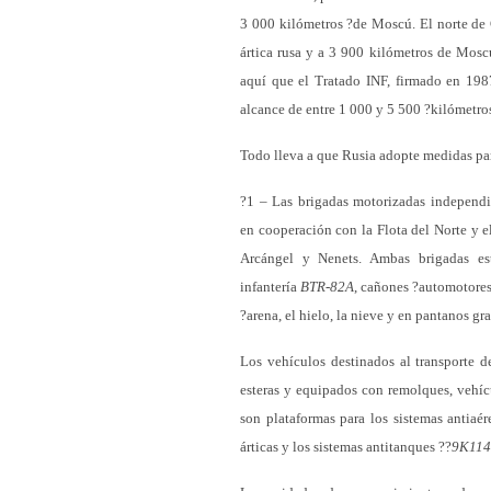
3 000 kilómetros ?de Moscú. El norte de
ártica rusa y a 3 900 kilómetros de Moscú
aquí que el Tratado INF, firmado en 1987,
alcance de entre 1 000 y 5 500 ?kilómetros
Todo lleva a que Rusia adopte medidas para
?1 – Las brigadas motorizadas independi
en cooperación con la Flota del Norte y 
Arcángel y Nenets. Ambas brigadas e
infantería
BTR-82A
, cañones ?automotore
?arena, el hielo, la nieve y en pantanos g
Los vehículos destinados al transporte 
esteras y equipados con remolques, vehí
son plataformas para los sistemas antiaé
árticas y los sistemas antitanques ??
9K114