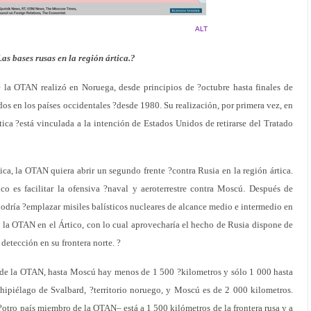
ALT
Las bases rusas en la región ártica.?
la OTAN realizó en Noruega, desde principios de ?octubre hasta finales de
os en los países occidentales ?desde 1980. Su realización, por primera vez, en
tica ?está vinculada a la intención de Estados Unidos de retirarse del Tratado
ica, la OTAN quiera abrir un segundo frente ?contra Rusia en la región ártica.
ico es facilitar la ofensiva ?naval y aeroterrestre contra Moscú. Después de
podría ?emplazar misiles balísticos nucleares de alcance medio e intermedio en
de la OTAN en el Ártico, con lo cual aprovecharía el hecho de Rusia dispone de
etección en su frontera norte. ?
 de la OTAN, hasta Moscú hay menos de 1 500 ?kilometros y sólo 1 000 hasta
chipiélago de Svalbard, ?territorio noruego, y Moscú es de 2 000 kilometros.
otro país miembro de la OTAN– está a 1 500 kilómetros de la frontera rusa y a