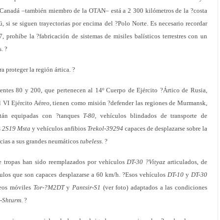
 Canadá –también miembro de la OTAN– está a 2 300 kilómetros de la ?costa
, si se siguen trayectorias por encima del ?Polo Norte. Es necesario recordar
 prohíbe la ?fabricación de sistemas de misiles balísticos terrestres con un
. ?
 proteger la región ártica. ?
entes 80 y 200, que pertenecen al 14º Cuerpo de Ejército ?Ártico de Rusia,
el VI Ejército Aéreo, tienen como misión ?defender las regiones de Murmansk,
stán equipadas con ?tanques
T-80
, vehículos blindados de transporte de
s
2S19 Msta
y vehículos anfibios
Trekol-39294
capaces de desplazarse sobre la
racias a sus grandes neumáticos
tubeless
. ?
de tropas han sido reemplazados por vehículos
DT-30 ?Vityaz
articulados, de
culos que son capaces desplazarse a 60 km/h. ?Esos vehículos
DT-10
y
DT-30
reos móviles
Tor-?M2DT
y
Pantsir-S1
(ver foto) adaptados a las condiciones
-Shturm
. ?