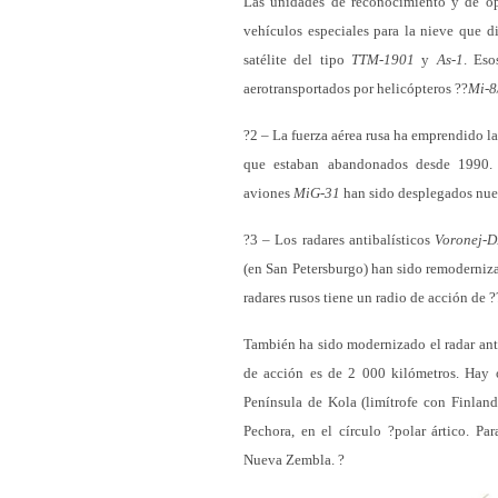
Las unidades de reconocimiento y de op
vehículos especiales para la nieve que 
satélite del tipo
TTM-1901
y
As-1
. Eso
aerotransportados por helicópteros ??
Mi-8
?2 – La fuerza aérea rusa ha emprendido la
que estaban abandonados desde 1990. 
aviones
MiG-31
han sido desplegados nue
?3 – Los radares antibalísticos
Voronej-
(en San Petersburgo) han sido remoderniza
radares rusos tiene un radio de acción de 
También ha sido modernizado el radar anti
de acción es de 2 000 kilómetros. Hay ot
Península de Kola (limítrofe con Finland
Pechora, en el círculo ?polar ártico. Pa
Nueva Zembla. ?