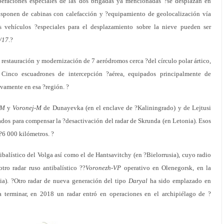
eraciones especiales de las dos brigadas ya mencionadas ?se desplazan en
disponen de cabinas con calefacción y ?equipamiento de geolocalización vía
s vehículos ?especiales para el desplazamiento sobre la nieve pueden ser
/17
.?
 restauración y modernización de 7 aeródromos cerca ?del círculo polar ártico,
Cinco escuadrones de intercepción ?aérea, equipados principalmente de
vamente en esa ?región. ?
DM
y
Voronej-M
de Dunayevka (en el enclave de ?Kaliningrado) y de Lejtusi
dos para compensar la ?desactivación del radar de Skrunda (en Letonia). Esos
??6 000 kilómetros. ?
balístico del Volga así como el de Hantsavitchy (en ?Bielorrusia), cuyo radio
ro radar ruso antibalístico ??
Voronezh-VP
operativo en Olenegorsk, en la
ia). ?Otro radar de nueva generación del tipo
Daryal
ha sido emplazado en
ra terminar, en 2018 un radar entró en operaciones en el archipiélago de ?