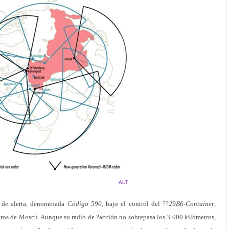
ALT
d de alerta, denominada
Código 590
, bajo el control del ??
29B6-Container
,
ros de Moscú. Aunque su radio de ?acción no sobrepasa los 3 000 kilómetros,