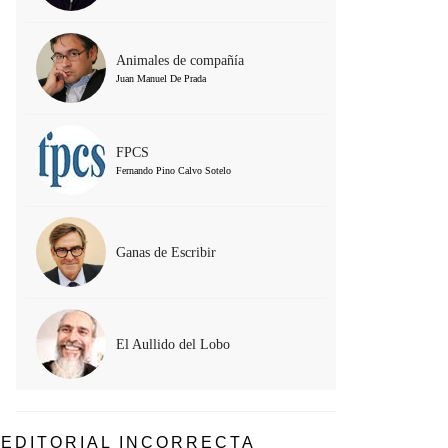
Animales de compañía
Juan Manuel De Prada
FPCS
Fernando Pino Calvo Sotelo
Ganas de Escribir
El Aullido del Lobo
EDITORIAL INCORRECTA