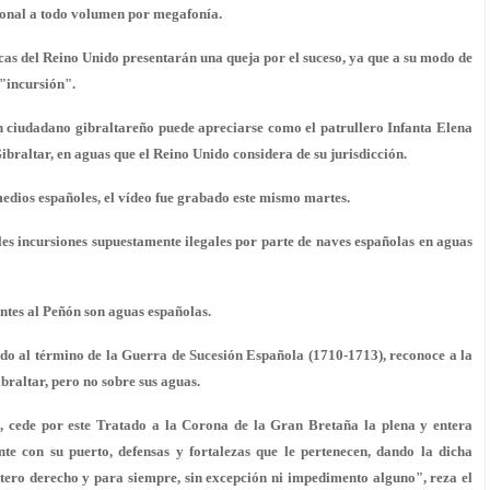
ional a todo volumen por megafonía.
icas del Reino Unido presentarán una queja por el suceso, ya que a su modo de
 "incursión".
un ciudadano gibraltareño puede apreciarse como el patrullero Infanta Elena
braltar, en aguas que el Reino Unido considera de su jurisdicción.
edios españoles, el vídeo fue grabado este mismo martes.
es incursiones supuestamente ilegales por parte de naves españolas en aguas
ntes al Peñón son aguas españolas.
ado al término de la Guerra de Sucesión Española (1710-1713), reconoce a la
braltar, pero no sobre sus aguas.
s, cede por este Tratado a la Corona de la Gran Bretaña la plena y entera
nte con su puerto, defensas y fortalezas que le pertenecen, dando la dicha
tero derecho y para siempre, sin excepción ni impedimento alguno", reza el