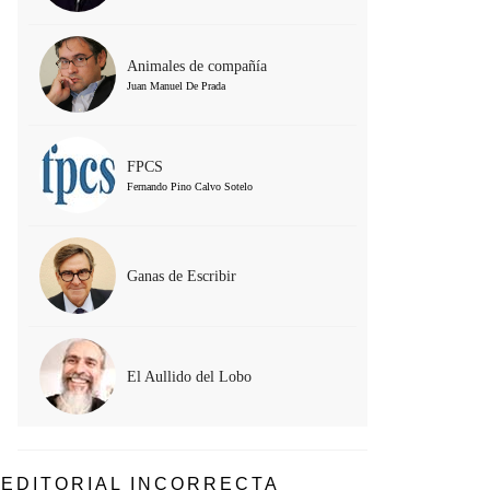
Animales de compañía
Juan Manuel De Prada
FPCS
Fernando Pino Calvo Sotelo
Ganas de Escribir
El Aullido del Lobo
EDITORIAL INCORRECTA