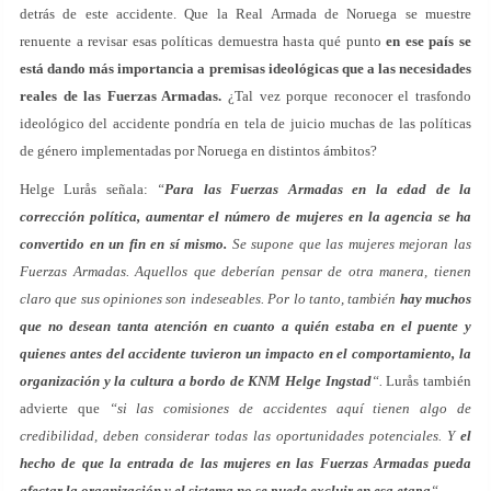
detrás de este accidente. Que la Real Armada de Noruega se muestre
renuente a revisar esas políticas demuestra hasta qué punto
en ese país se
está dando más importancia a premisas ideológicas que a las necesidades
reales de las Fuerzas Armadas.
¿Tal vez porque reconocer el trasfondo
ideológico del accidente pondría en tela de juicio muchas de las políticas
de género implementadas por Noruega en distintos ámbitos?
Helge Lurås señala:
“
Para las Fuerzas Armadas en la edad de la
corrección política, aumentar el número de mujeres en la agencia se ha
convertido en un fin en sí mismo.
Se supone que las mujeres mejoran las
Fuerzas Armadas. Aquellos que deberían pensar de otra manera, tienen
claro que sus opiniones son indeseables. Por lo tanto, también
hay muchos
que no desean tanta atención en cuanto a quién estaba en el puente y
quienes antes del accidente tuvieron un impacto en el comportamiento, la
organización y la cultura a bordo de KNM Helge Ingstad
“.
Lurås también
advierte que
“si las comisiones de accidentes aquí tienen algo de
credibilidad, deben considerar todas las oportunidades potenciales. Y
el
hecho de que la entrada de las mujeres en las Fuerzas Armadas pueda
afectar la organización y el sistema no se puede excluir en esa etapa
“.