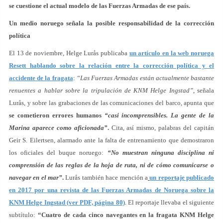
se cuestione el actual modelo de las Fuerzas Armadas de ese país.
Un medio noruego señala la posible responsabilidad de la corrección
política
El 13 de noviembre, Helge Lurås publicaba
un artículo en la web noruega
Resett hablando sobre la relación entre la corrección política y el
accidente de la fragata
:
“Las Fuerzas Armadas están actualmente bastante
renuentes a hablar sobre la tripulación de KNM Helge Ingstad”
, señala
Lurås, y sobre las grabaciones de las comunicaciones del barco, apunta que
se cometieron errores humanos
“casi incomprensibles. La gente de la
Marina aparece como aficionada”
.
Cita, así mismo, palabras del capitán
Geir S. Eilertsen, alarmado ante la falta de entrenamiento que demostraron
los oficiales del buque noruego:
“No muestran ninguna disciplina ni
comprensión de las reglas de la hoja de ruta, ni de cómo comunicarse o
navegar en el mar”
.
Lurås también hace mención a
un reportaje publicado
en 2017 por una revista de las Fuerzas Armadas de Noruega sobre la
KNM Helge Ingstad (ver PDF, página 80)
. El reportaje llevaba el siguiente
subtítulo:
“Cuatro de cada cinco navegantes en la fragata KNM Helge