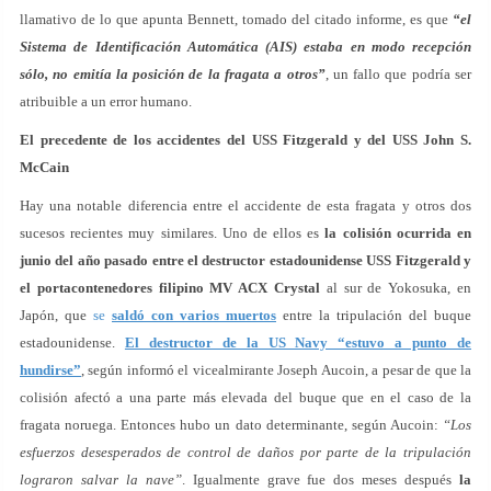
llamativo de lo que apunta Bennett, tomado del citado informe, es que
“el
Sistema de Identificación Automática (AIS) estaba en modo recepción
sólo, no emitía la posición de la fragata a otros”
, un fallo que podría ser
atribuible a un error humano.
El precedente de los accidentes del USS Fitzgerald y del USS John S.
McCain
Hay una notable diferencia entre el accidente de esta fragata y otros dos
sucesos recientes muy similares. Uno de ellos es
la colisión ocurrida en
junio del año pasado entre el destructor estadounidense USS Fitzgerald y
el portacontenedores filipino MV ACX Crystal
al sur de Yokosuka, en
Japón, que
se
saldó con varios muertos
entre la tripulación del buque
estadounidense.
El destructor de la US Navy “estuvo a punto de
hundirse”
, según informó el vicealmirante Joseph Aucoin, a pesar de que la
colisión afectó a una parte más elevada del buque que en el caso de la
fragata noruega. Entonces hubo un dato determinante, según Aucoin:
“Los
esfuerzos desesperados de control de daños por parte de la tripulación
lograron salvar la nave”
. Igualmente grave fue dos meses después
la