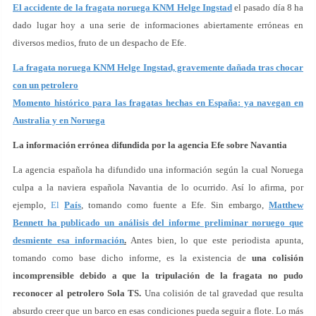
El accidente de la fragata noruega KNM Helge Ingstad
el pasado día 8 ha
dado lugar hoy a una serie de informaciones abiertamente erróneas en
diversos medios, fruto de un despacho de Efe.
La fragata noruega KNM Helge Ingstad, gravemente dañada tras chocar
con un petrolero
Momento histórico para las fragatas hechas en España: ya navegan en
Australia y en Noruega
La información errónea difundida por la agencia Efe sobre Navantia
La agencia española ha difundido una información según la cual Noruega
culpa a la naviera española Navantia de lo ocurrido. Así lo afirma, por
ejemplo,
El
País
, tomando como fuente a Efe. Sin embargo,
Matthew
Bennett ha publicado un análisis del informe preliminar noruego que
desmiente esa información
.
Antes bien, lo que este periodista apunta,
tomando como base dicho informe, es la existencia de
una colisión
incomprensible debido a que la tripulación de la fragata no pudo
reconocer al petrolero Sola TS.
Una colisión de tal gravedad que resulta
absurdo creer que un barco en esas condiciones pueda seguir a flote. Lo más