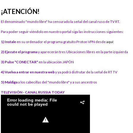
¡ATENCIÓN!
El denominado "mundo libre" ha censurado la señal del canal ruso de TV RT.
Para poder seguir viéndolo en nuestro portal siga las instrucciones siguientes:
1) Instale
en su ordenador el programa gratuito Proton VPN desde
aquí:
2) Ejecute el programa
y aparecerán tres Ubicaciones libres en la parte izquierda
3) Pulse "CONECTAR"
en la ubicación JAPÓN
4) Vuelva a entrar en nuestra web
y ya podrá disfrutar de la señal de RT TV
5) Maldiga
a los cabecillas del "mundo libre" y a sus ancestros
TELEVISIÓN - CANAL RUSSIA TODAY