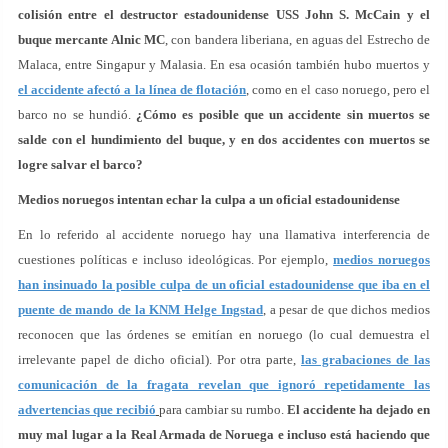
colisión entre el destructor estadounidense USS John S. McCain y el
buque mercante Alnic MC
, con bandera liberiana, en aguas del Estrecho de
Malaca, entre Singapur y Malasia. En esa ocasión también hubo muertos y
el accidente afectó a la línea de flotación
, como en el caso noruego, pero el
barco no se hundió.
¿Cómo es posible que un accidente sin muertos se
salde con el hundimiento del buque, y en dos accidentes con muertos se
logre salvar el barco?
Medios noruegos intentan echar la culpa a un oficial estadounidense
En lo referido al accidente noruego hay una llamativa interferencia de
cuestiones políticas e incluso ideológicas. Por ejemplo,
medios noruegos
han insinuado la posible culpa de un oficial estadounidense que iba en el
puente de mando de la KNM Helge Ingstad
, a pesar de que dichos medios
reconocen que las órdenes se emitían en noruego (lo cual demuestra el
irrelevante papel de dicho oficial). Por otra parte,
las grabaciones de las
comunicación de la fragata revelan que ignoró repetidamente las
advertencias que recibió
para cambiar su rumbo.
El accidente ha dejado en
muy mal lugar a la Real Armada de Noruega e incluso está haciendo que