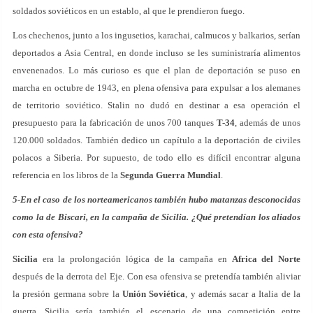
soldados soviéticos en un establo, al que le prendieron fuego.
Los chechenos, junto a los ingusetios, karachai, calmucos y balkarios, serían
deportados a Asia Central, en donde incluso se les suministraría alimentos
envenenados. Lo más curioso es que el plan de deportación se puso en
marcha en octubre de 1943, en plena ofensiva para expulsar a los alemanes
de territorio soviético. Stalin no dudó en destinar a esa operación el
presupuesto para la fabricación de unos 700 tanques
T-34
, además de unos
120.000 soldados. También dedico un capítulo a la deportación de civiles
polacos a Siberia. Por supuesto, de todo ello es difícil encontrar alguna
referencia en los libros de la
Segunda Guerra Mundial
.
5-En el caso de los norteamericanos también hubo matanzas desconocidas
como la de Biscari, en la campaña de Sicilia. ¿Qué pretendían los aliados
con esta ofensiva?
Sicilia
era la prolongación lógica de la campaña en
Africa del Norte
después de la derrota del Eje. Con esa ofensiva se pretendía también aliviar
la presión germana sobre la
Unión Soviética
, y además sacar a Italia de la
guerra. Sicilia sería también el escenario de una competición entre