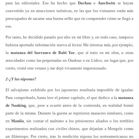
para las editoriales. Eso ha hecho que
Dachau
o
Auschwitz
se hayan
convertido ya en atracciones turísticas, en las que los visitantes están más
preocupados de sacarse una buena selfie que en comprender cómo se llegó a
eso.
Por tanto, he decidido pasarlo por alto en mi libro y, en todo caso, tampoco
hubiera aportado información nueva al lector. Me interesa más, por ejemplo,
la
matanza del barranco de Babi Yar
, que sí trato en mi obra, u otras
atrocidades como las perpetradas en Oradour o en Lídice, un lugar que, por
cierto, visité este verano y me dejó vivamente impresionado.
2-¿Y las niponas?
El salvajismo exhibido por los japoneses resultaría imposible de igualar.
Para comprobarlo, basta leer el primer capítulo, el que dedico a la
matanza
de Nanking
, que, pese a ocurrir antes de la contienda, en realidad formó
parte de la misma. Durante la guerra se repitieron masacres similares, como
en
Manila
, sin contar el maltrato a los prisioneros aliados o los terribles
experimentos realizados con civiles chinos, que dejarían a Mengele como
un filántropo. Por cierto, tras la rendición nipona los norteamericanos no