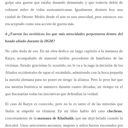
golpe una guerra que estaba durando demasiado y que todavía debía de
cobrarse miles de vidas norteamericanas. Igualmente, destruir hoy una
ciudad de Oriente Medio desde el aire es una atrocidad, pero entonces eso
era aceptado como una acción de guerra más.
4-¿Fueron los soviéticos los que más atrocidades perpetraron dentro del
bando aliado durante la IIGM?
No cabe duda de eso. En mi obra dedico un largo capítulo a la matanza de
Katyn, acompañado de material inédito procedente de familiares de las
víctimas. Siendo gravísimo lo ocurrido, no le va a la zaga la decisión de los
Aliados occidentales de tapar el escándalo, admitiendo con la boca pequeña
la autoría alemana para no poner en riesgo la alianza. Pero lo peor fue que
esa mentira histórica se mantuvo durante cuatro décadas, un tiempo en el
que fracasarían todas las iniciativas que defendían la verdad.
El caso de Katyn es conocido, pero no lo es tanto el de las minorías que
Stalin se empeñó en eliminar. En mi libro hablo del caso
checheno
,
concretamente de la
matanza de Khaibakh
, que me dejó helado cuando la
descubrí. Unos setecientos ancianos, mujeres y niños fueron encerrados por