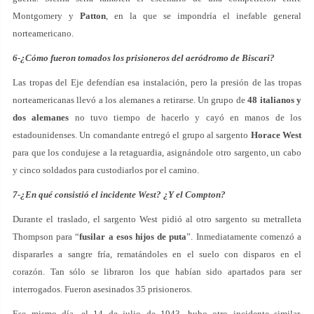
Montgomery y
Patton
, en la que se impondría el inefable general
norteamericano.
6-¿Cómo fueron tomados los prisioneros del aeródromo de Biscari?
Las tropas del Eje defendían esa instalación, pero la presión de las tropas
norteamericanas llevó a los alemanes a retirarse. Un grupo de
48 italianos y
dos alemanes
no tuvo tiempo de hacerlo y cayó en manos de los
estadounidenses. Un comandante entregó el grupo al sargento
Horace West
para que los condujese a la retaguardia, asignándole otro sargento, un cabo
y cinco soldados para custodiarlos por el camino.
7-¿En qué consistió el incidente West? ¿Y el Compton?
Durante el traslado, el sargento West pidió al otro sargento su metralleta
Thompson para “
fusilar a esos hijos de puta
”. Inmediatamente comenzó a
dispararles a sangre fría, rematándoles en el suelo con disparos en el
corazón. Tan sólo se libraron los que habían sido apartados para ser
interrogados. Fueron asesinados 35 prisioneros.
Ese mismo día, el 14 de julio de 1943, hubo otro incidente similar,