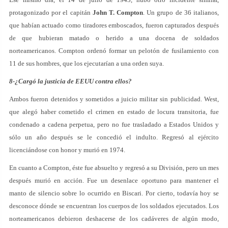
protagonizado por el capitán
John T. Compton
. Un grupo de 36 italianos,
que habían actuado como tiradores emboscados, fueron capturados después
de que hubieran matado o herido a una docena de soldados
norteamericanos. Compton ordenó formar un pelotón de fusilamiento con
11 de sus hombres, que los ejecutarían a una orden suya.
8-¿Cargó la justicia de EEUU contra ellos?
Ambos fueron detenidos y sometidos a juicio militar sin publicidad. West,
que alegó haber cometido el crimen en estado de locura transitoria, fue
condenado a cadena perpetua, pero no fue trasladado a Estados Unidos y
sólo un año después se le concedió el indulto. Regresó al ejército
licenciándose con honor y murió en 1974.
En cuanto a Compton, éste fue absuelto y regresó a su División, pero un mes
después murió en acción. Fue un desenlace oportuno para mantener el
manto de silencio sobre lo ocurrido en Biscari. Por cierto, todavía hoy se
desconoce dónde se encuentran los cuerpos de los soldados ejecutados. Los
norteamericanos debieron deshacerse de los cadáveres de algún modo,