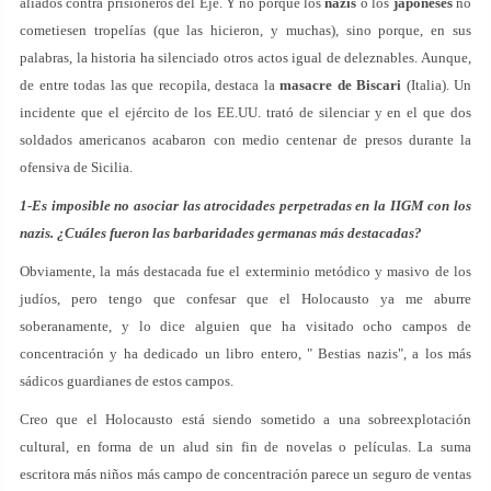
aliados contra prisioneros del Eje. Y no porque los
nazis
o los
japoneses
no
cometiesen tropelías (que las hicieron, y muchas), sino porque, en sus
palabras, la historia ha silenciado otros actos igual de deleznables. Aunque,
de entre todas las que recopila, destaca la
masacre de Biscari
(Italia). Un
incidente que el ejército de los EE.UU. trató de silenciar y en el que dos
soldados americanos acabaron con medio centenar de presos durante la
ofensiva de Sicilia.
1-Es imposible no asociar las atrocidades perpetradas en la IIGM con los
nazis. ¿Cuáles fueron las barbaridades germanas más destacadas?
Obviamente, la más destacada fue el exterminio metódico y masivo de los
judíos, pero tengo que confesar que el Holocausto ya me aburre
soberanamente, y lo dice alguien que ha visitado ocho campos de
concentración y ha dedicado un libro entero, " Bestias nazis", a los más
sádicos guardianes de estos campos.
Creo que el Holocausto está siendo sometido a una sobreexplotación
cultural, en forma de un alud sin fin de novelas o películas. La suma
escritora más niños más campo de concentración parece un seguro de ventas