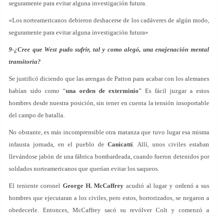
seguramente para evitar alguna investigación futura.
«Los norteamericanos debieron deshacerse de los cadáveres de algún modo,
seguramente para evitar alguna investigación futura»
9-¿Cree que West pudo sufrir, tal y como alegó, una enajenación mental
transitoria?
Se justificó diciendo que las arengas de Patton para acabar con los alemanes
habían sido como “
una orden de exterminio
” Es fácil juzgar a estos
hombres desde nuestra posición, sin tener en cuenta la tensión insoportable
del campo de batalla.
No obstante, es más incomprensible otra matanza que tuvo lugar esa misma
infausta jornada, en el pueblo de
Canicattí
. Allí, unos civiles estaban
llevándose jabón de una fábrica bombardeada, cuando fueron detenidos por
soldados norteamericanos que querían evitar los saqueos.
El teniente coronel
George H. McCaffrey
acudió al lugar y ordenó a sus
hombres que ejecutaran a los civiles, pero estos, horrorizados, se negaron a
obedecerle. Entonces, McCaffrey sacó su revólver Colt y comenzó a