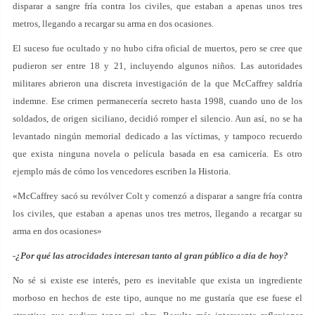
disparar a sangre fría contra los civiles, que estaban a apenas unos tres
metros, llegando a recargar su arma en dos ocasiones.
El suceso fue ocultado y no hubo cifra oficial de muertos, pero se cree que
pudieron ser entre 18 y 21, incluyendo algunos niños. Las autoridades
militares abrieron una discreta investigación de la que McCaffrey saldría
indemne. Ese crimen permanecería secreto hasta 1998, cuando uno de los
soldados, de origen siciliano, decidió romper el silencio. Aun así, no se ha
levantado ningún memorial dedicado a las víctimas, y tampoco recuerdo
que exista ninguna novela o película basada en esa carnicería. Es otro
ejemplo más de cómo los vencedores escriben la Historia.
«McCaffrey sacó su revólver Colt y comenzó a disparar a sangre fría contra
los civiles, que estaban a apenas unos tres metros, llegando a recargar su
arma en dos ocasiones»
-¿Por qué las atrocidades interesan tanto al gran público a día de hoy?
No sé si existe ese interés, pero es inevitable que exista un ingrediente
morboso en hechos de este tipo, aunque no me gustaría que ese fuese el