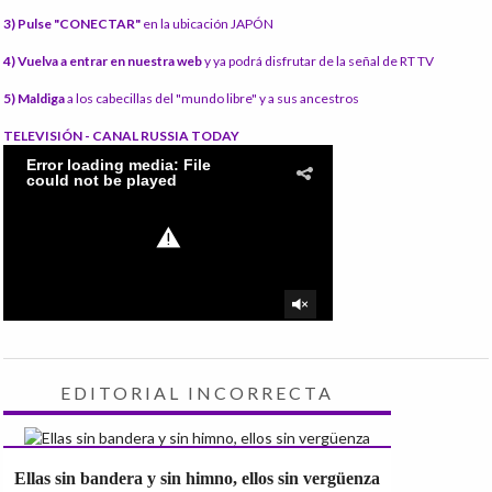
3) Pulse "CONECTAR"
en la ubicación JAPÓN
4) Vuelva a entrar en nuestra web
y ya podrá disfrutar de la señal de RT TV
5) Maldiga
a los cabecillas del "mundo libre" y a sus ancestros
TELEVISIÓN - CANAL RUSSIA TODAY
EDITORIAL INCORRECTA
Ellas sin bandera y sin himno, ellos sin vergüenza