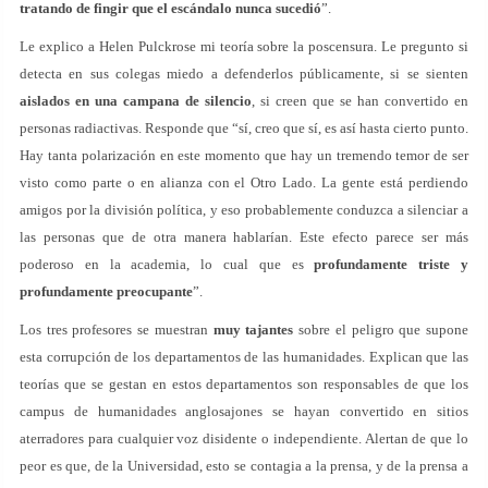
tratando de fingir que el escándalo nunca sucedió
”.
Le explico a Helen Pulckrose mi teoría sobre la poscensura. Le pregunto si
detecta en sus colegas miedo a defenderlos públicamente, si se sienten
aislados en una campana de silencio
, si creen que se han convertido en
personas radiactivas. Responde que “sí, creo que sí, es así hasta cierto punto.
Hay tanta polarización en este momento que hay un tremendo temor de ser
visto como parte o en alianza con el Otro Lado. La gente está perdiendo
amigos por la división política, y eso probablemente conduzca a silenciar a
las personas que de otra manera hablarían. Este efecto parece ser más
poderoso en la academia, lo cual que es
profundamente triste y
profundamente preocupante
”.
Los tres profesores se muestran
muy tajantes
sobre el peligro que supone
esta corrupción de los departamentos de las humanidades. Explican que las
teorías que se gestan en estos departamentos son responsables de que los
campus de humanidades anglosajones se hayan convertido en sitios
aterradores para cualquier voz disidente o independiente. Alertan de que lo
peor es que, de la Universidad, esto se contagia a la prensa, y de la prensa a