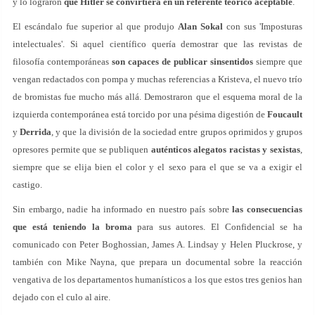
y lo lograron
que Hitler se convirtiera en un referente teórico aceptable
.
El escándalo fue superior al que produjo
Alan Sokal
con sus 'Imposturas
intelectuales'. Si aquel científico quería demostrar que las revistas de
filosofía contemporáneas
son capaces de publicar sinsentidos
siempre que
vengan redactados con pompa y muchas referencias a Kristeva, el nuevo trío
de bromistas fue mucho más allá. Demostraron que el esquema moral de la
izquierda contemporánea está torcido por una pésima digestión de
Foucault
y
Derrida
, y que la división de la sociedad entre grupos oprimidos y grupos
opresores permite que se publiquen
auténticos alegatos racistas y sexistas
,
siempre que se elija bien el color y el sexo para el que se va a exigir el
castigo.
Sin embargo, nadie ha informado en nuestro país sobre
las consecuencias
que está teniendo la broma
para sus autores. El Confidencial se ha
comunicado con Peter Boghossian, James A. Lindsay y Helen Pluckrose, y
también con Mike Nayna, que prepara un documental sobre la reacción
vengativa de los departamentos humanísticos a los que estos tres genios han
dejado con el culo al aire.