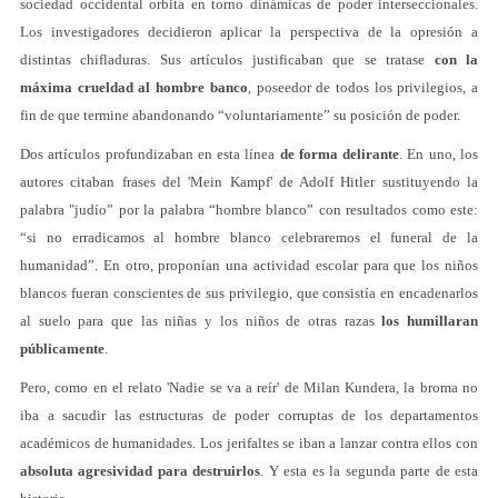
sociedad occidental orbita en torno dinámicas de poder interseccionales.
Los investigadores decidieron aplicar la perspectiva de la opresión a
distintas chifladuras. Sus artículos justificaban que se tratase
con la
máxima crueldad al hombre banco
, poseedor de todos los privilegios, a
fin de que termine abandonando “voluntariamente” su posición de poder.
Dos artículos profundizaban en esta línea
de forma delirante
. En uno, los
autores citaban frases del 'Mein Kampf' de Adolf Hitler sustituyendo la
palabra "judío” por la palabra “hombre blanco” con resultados como este:
“si no erradicamos al hombre blanco celebraremos el funeral de la
humanidad”. En otro, proponían una actividad escolar para que los niños
blancos fueran conscientes de sus privilegio, que consistía en encadenarlos
al suelo para que las niñas y los niños de otras razas
los humillaran
públicamente
.
Pero, como en el relato 'Nadie se va a reír' de Milan Kundera, la broma no
iba a sacudir las estructuras de poder corruptas de los departamentos
académicos de humanidades. Los jerifaltes se iban a lanzar contra ellos con
absoluta agresividad para destruirlos
. Y esta es la segunda parte de esta