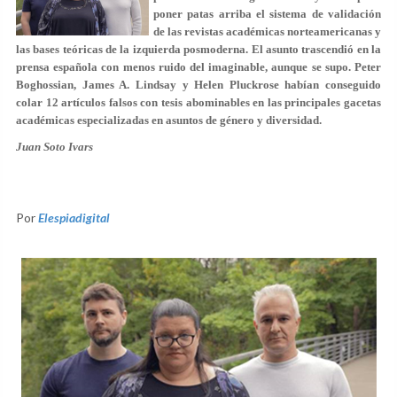
poner patas arriba
el sistema de validación
de las revistas académicas norteamericanas y
las bases teóricas de la izquierda posmoderna. El asunto trascendió en la
prensa española con menos ruido del imaginable, aunque se supo.
Peter
Boghossian
,
James A. Lindsay
y
Helen Pluckrose
habían conseguido
colar 12 artículos falsos con tesis abominables en las principales gacetas
académicas especializadas en asuntos de género y diversidad.
Juan Soto Ivars
Por
Elespiadigital