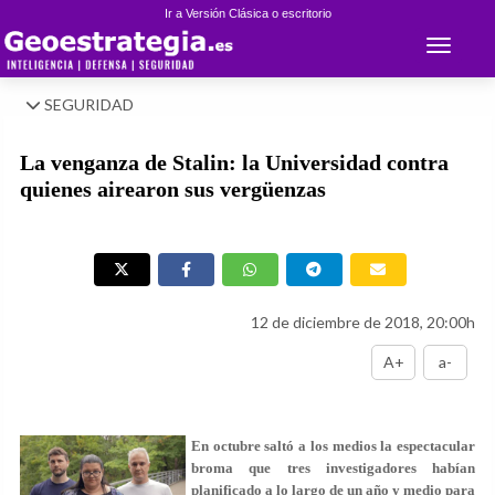
Ir a Versión Clásica o escritorio
Toggle 
SEGURIDAD
La venganza de Stalin: la Universidad contra
quienes airearon sus vergüenzas
12 de diciembre de 2018, 20:00h
A+
a-
En octubre saltó a los medios la espectacular
broma que tres investigadores habían
planificado a lo largo de un año y medio para