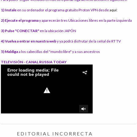
1) Instale
en su ordenador el programa gratuito Proton VPN desde
aquí:
2) Ejecute el programa
y aparecerán tres Ubicaciones libres en la parte izquierda
3) Pulse "CONECTAR"
en la ubicación JAPÓN
4) Vuelva a entrar en nuestra web
y ya podrá disfrutar de la señal de RT TV
5) Maldiga
a los cabecillas del "mundo libre" y a sus ancestros
TELEVISIÓN - CANAL RUSSIA TODAY
EDITORIAL INCORRECTA