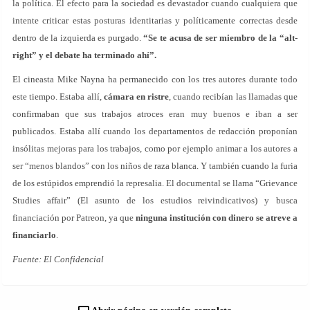
la política. El efecto para la sociedad es devastador cuando cualquiera que
intente criticar estas posturas identitarias y políticamente correctas desde
dentro de la izquierda es purgado.
“Se te acusa de ser miembro de la “alt-
right” y el debate ha terminado ahí”.
El cineasta Mike Nayna ha permanecido con los tres autores durante todo
este tiempo. Estaba allí,
cámara en ristre
, cuando recibían las llamadas que
confirmaban que sus trabajos atroces eran muy buenos e iban a ser
publicados. Estaba allí cuando los departamentos de redacción proponían
insólitas mejoras para los trabajos, como por ejemplo animar a los autores a
ser “menos blandos” con los niños de raza blanca. Y también cuando la furia
de los estúpidos emprendió la represalia. El documental se llama “Grievance
Studies affair” (El asunto de los estudios reivindicativos) y busca
financiación por Patreon, ya que
ninguna institución con dinero se atreve a
financiarlo
.
Fuente: El Confidencial