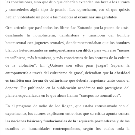
las conclusiones, sino que dijo que deberían extender una beca a los autores
y concederles algún tipo de premio. Les reprocharon, eso sí, que quizás
habían violentado un poco a las mascotas al
examinar sus genitales
.
Otro artículo que pasó todos los filtros fue 'Entrando por la puerta de atrás:
desafiando la homohisteria, transhisteria y transfobia del hombre
heterosexual con juguetes sexuales', donde recomendaban que los hombres
blancos heterosexuales
se autopenetrasen con dildos
para volverse “menos
transfóbicos, más feministas, y más conscientes de los horrores de la cultura
de la violación”. En '¿Quiénes son ellos para juzgar? Superar la
antropometría a través del culturismo de grasa', defendían que
la obesidad
es también una forma de culturismo
que debería respetarse tanto como el
deporte. Fue publicado en la publicación académica más prestigiosa del
planeta especializada en lo que ahora llaman “cuerpos no normativos”.
En el programa de radio de Joe Rogan, que estaba entusiasmado con el
experimento, los autores explicaron entre risas que su crítica apunta
contra
las nociones básicas y fundacionales de la izquierda posmoderna
y de los
estudios en humanidades contemporáneos, según los cuales toda la