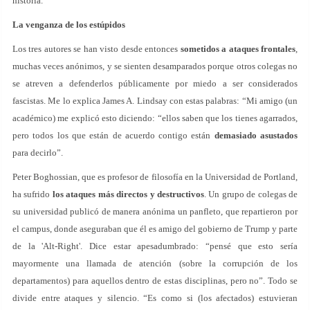
historia.
La venganza de los estúpidos
Los tres autores se han visto desde entonces
sometidos a ataques frontales
,
muchas veces anónimos, y se sienten desamparados porque otros colegas no
se atreven a defenderlos públicamente por miedo a ser considerados
fascistas. Me lo explica James A. Lindsay con estas palabras: “Mi amigo (un
académico) me explicó esto diciendo: “ellos saben que los tienes agarrados,
pero todos los que están de acuerdo contigo están
demasiado asustados
para decirlo”.
Peter Boghossian, que es profesor de filosofía en la Universidad de Portland,
ha sufrido
los ataques más directos y destructivos
. Un grupo de colegas de
su universidad publicó de manera anónima un panfleto, que repartieron por
el campus, donde aseguraban que él es amigo del gobierno de Trump y parte
de la 'Alt-Right'. Dice estar apesadumbrado: “pensé que esto sería
mayormente una llamada de atención (sobre la corrupción de los
departamentos) para aquellos dentro de estas disciplinas, pero no”. Todo se
divide entre ataques y silencio. “Es como si (los afectados) estuvieran