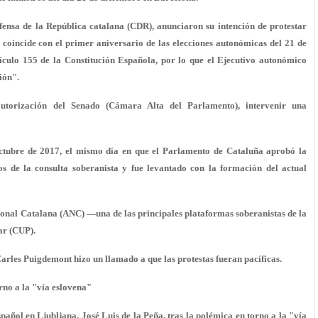
fensa de la República catalana (CDR), anunciaron su intención de protestar
s coincide con el primer aniversario de las elecciones autonómicas del 21 de
tículo 155 de la Constitución Española, por lo que el Ejecutivo autonómico
ión".
 autorización del Senado (Cámara Alta del Parlamento), intervenir una
octubre de 2017, el mismo día en que el Parlamento de Cataluña aprobó la
os de la consulta soberanista y fue levantado con la formación del actual
onal Catalana (ANC) —una de las principales plataformas soberanistas de la
ar (CUP).
Carles Puigdemont hizo un llamado a que las protestas fueran pacíficas.
rno a la "vía eslovena"
ol en Ljubljana, José Luis de la Peña, tras la polémica en torno a la "vía