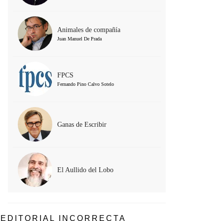
Animales de compañía
Juan Manuel De Prada
FPCS
Fernando Pino Calvo Sotelo
Ganas de Escribir
El Aullido del Lobo
EDITORIAL INCORRECTA