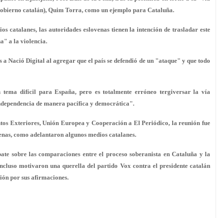
 (Gobierno catalán), Quim Torra, como un ejemplo para Cataluña.
 catalanes, las autoridades eslovenas tienen la intención de trasladar este
a" a la violencia.
 a Nació Digital al agregar que el país se defendió de un "ataque" y que todo
tema difícil para España, pero es totalmente erróneo tergiversar la vía
ndependencia de manera pacífica y democrática".
ntos Exteriores, Unión Europea y Cooperación a El Periódico, la reunión fue
ovenas, como adelantaron algunos medios catalanes.
ate sobre las comparaciones entre el proceso soberanista en Cataluña y la
incluso motivaron una querella del partido Vox contra el presidente catalán
ión por sus afirmaciones.