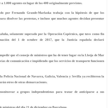
 a 1.000 agentes en lugar de los 400 originalmente previstos.
gido por Fernando Grande-Marlaska trabaja con la hipótesis de que los
ra disolver las protestas, e incluso que muchos agentes decidan presentar
ataluña, solamente superado por la Operación Copérnico, que tuvo como fin
minación del 1 de octubre de 2017, que la Justicia española declaró
impedir que el consejo de ministros que ha de tener lugar en la Llotja de Mar
 vías de comunicación e impidiendo que los servicios de transporte funcionen
la Policía Nacional de Navarra, Galicia, Valencia y Sevilla ya recibieron la
marán otros de otras demarcaciones.
monitorear a grupos independentistas para tratar de anticiparse a sus
de ministros del día 21 de diciembre en Barcelona.