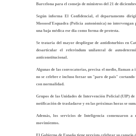
Barcelona para el consejo de ministros del 21 de diciembre
Según informa El Confidencial, el departamento diri
Mossosd'Esquadra (Policía autonómica) no intervengan pa
una baja médica ese día como forma de protesta.
Se trataría del mayor despliegue de antidisturbios en C
desarticular el referéndum unilateral de autodeter
anticonstitucional.
Algunas de las convocatorias, precisa el medio, llaman a 
no se celebre e incluso forzar un "paro de país" cortando
con normalidad.
Grupos de las Unidades de Intervención Policial (UIP) de 
notificación de trasladarse y en las próximas horas se su
Además, los servicios de Inteligencia comenzaron a 
movimientos.
El Gobierno de España tiene previsto celebrar su consejo 