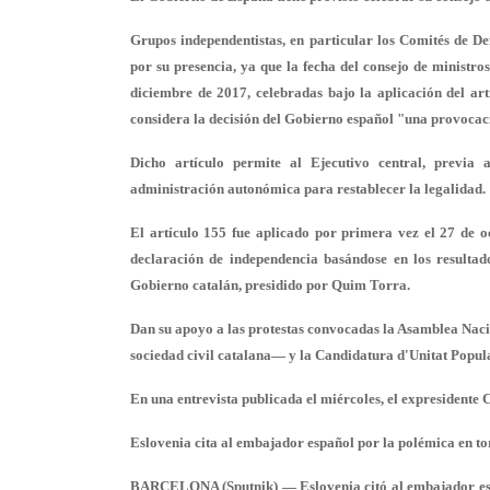
Grupos independentistas, en particular los Comités de De
por su presencia, ya que la fecha del consejo de ministro
diciembre de 2017, celebradas bajo la aplicación del ar
considera la decisión del Gobierno español "una provocac
Dicho artículo permite al Ejecutivo central, previa
administración autonómica para restablecer la legalidad.
El artículo 155 fue aplicado por primera vez el 27 de 
declaración de independencia basándose en los resultad
Gobierno catalán, presidido por Quim Torra.
Dan su apoyo a las protestas convocadas la Asamblea Naci
sociedad civil catalana— y la Candidatura d'Unitat Popul
En una entrevista publicada el miércoles, el expresidente 
Eslovenia cita al embajador español por la polémica en to
BARCELONA (Sputnik) — Eslovenia citó al embajador españ