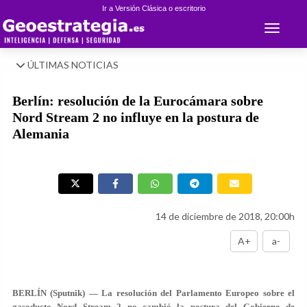
Ir a Versión Clásica o escritorio
Toggle 
ÚLTIMAS NOTICIAS
Berlín: resolución de la Eurocámara sobre
Nord Stream 2 no influye en la postura de
Alemania
14 de diciembre de 2018, 20:00h
A+
a-
BERLÍN (Sputnik) — La resolución del Parlamento Europeo sobre el
gasoducto Nord Stream 2 no cambió la postura del Gobierno de