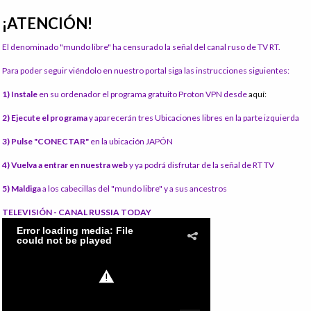
¡ATENCIÓN!
El denominado "mundo libre" ha censurado la señal del canal ruso de TV RT.
Para poder seguir viéndolo en nuestro portal siga las instrucciones siguientes:
1) Instale
en su ordenador el programa gratuito Proton VPN desde
aquí:
2) Ejecute el programa
y aparecerán tres Ubicaciones libres en la parte izquierda
3) Pulse "CONECTAR"
en la ubicación JAPÓN
4) Vuelva a entrar en nuestra web
y ya podrá disfrutar de la señal de RT TV
5) Maldiga
a los cabecillas del "mundo libre" y a sus ancestros
TELEVISIÓN - CANAL RUSSIA TODAY