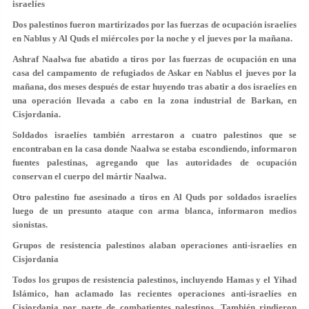
israelíes
Dos palestinos fueron martirizados por las fuerzas de ocupación israelíes
en Nablus y Al Quds el miércoles por la noche y el jueves por la mañana.
Ashraf Naalwa fue abatido a tiros por las fuerzas de ocupación en una
casa del campamento de refugiados de Askar en Nablus el jueves por la
mañana, dos meses después de estar huyendo tras abatir a dos israelíes en
una operación llevada a cabo en la zona industrial de Barkan, en
Cisjordania.
Soldados israelíes también arrestaron a cuatro palestinos que se
encontraban en la casa donde Naalwa se estaba escondiendo, informaron
fuentes palestinas, agregando que las autoridades de ocupación
conservan el cuerpo del mártir Naalwa.
Otro palestino fue asesinado a tiros en Al Quds por soldados israelíes
luego de un presunto ataque con arma blanca, informaron medios
sionistas.
Grupos de resistencia palestinos alaban operaciones anti-israelíes en
Cisjordania
Todos los grupos de resistencia palestinos, incluyendo Hamas y el Yihad
Islámico, han aclamado las recientes operaciones anti-israelíes en
Cisjordania por parte de combatientes palestinos. También rindieron