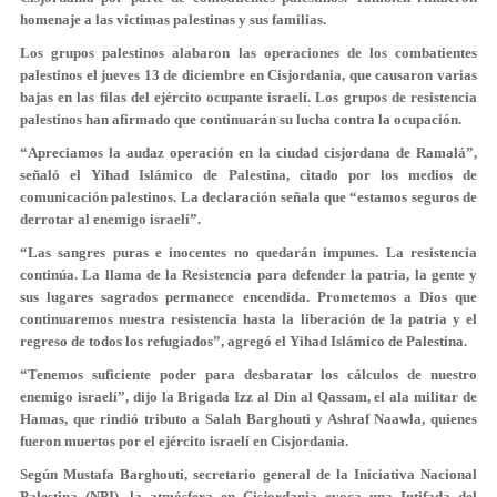
homenaje a las víctimas palestinas y sus familias.
Los grupos palestinos alabaron las operaciones de los combatientes
palestinos el jueves 13 de diciembre en Cisjordania, que causaron varias
bajas en las filas del ejército ocupante israelí. Los grupos de resistencia
palestinos han afirmado que continuarán su lucha contra la ocupación.
“Apreciamos la audaz operación en la ciudad cisjordana de Ramalá”,
señaló el Yihad Islámico de Palestina, citado por los medios de
comunicación palestinos. La declaración señala que “estamos seguros de
derrotar al enemigo israelí”.
“Las sangres puras e inocentes no quedarán impunes. La resistencia
continúa. La llama de la Resistencia para defender la patria, la gente y
sus lugares sagrados permanece encendida. Prometemos a Dios que
continuaremos nuestra resistencia hasta la liberación de la patria y el
regreso de todos los refugiados”, agregó el Yihad Islámico de Palestina.
“Tenemos suficiente poder para desbaratar los cálculos de nuestro
enemigo israelí”, dijo la Brigada Izz al Din al Qassam, el ala militar de
Hamas, que rindió tributo a Salah Barghouti y Ashraf Naawla, quienes
fueron muertos por el ejército israelí en Cisjordania.
Según Mustafa Barghouti, secretario general de la Iniciativa Nacional
Palestina (NPI), la atmósfera en Cisjordania evoca una Intifada del