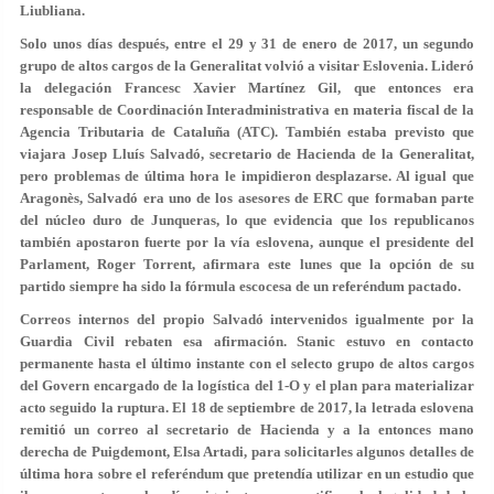
Liubliana.
Solo unos días después, entre el 29 y 31 de enero de 2017, un segundo
grupo de altos cargos de la Generalitat volvió a visitar Eslovenia. Lideró
la delegación Francesc Xavier Martínez Gil, que entonces era
responsable de Coordinación Interadministrativa en materia fiscal de la
Agencia Tributaria de Cataluña (ATC). También estaba previsto que
viajara Josep Lluís Salvadó, secretario de Hacienda de la Generalitat,
pero problemas de última hora le impidieron desplazarse. Al igual que
Aragonès, Salvadó era uno de los asesores de ERC que formaban parte
del núcleo duro de Junqueras, lo que evidencia que los republicanos
también apostaron fuerte por la vía eslovena, aunque el presidente del
Parlament, Roger Torrent, afirmara este lunes que la opción de su
partido siempre ha sido la fórmula escocesa de un referéndum pactado.
Correos internos del propio Salvadó intervenidos igualmente por la
Guardia Civil rebaten esa afirmación. Stanic estuvo en contacto
permanente hasta el último instante con el selecto grupo de altos cargos
del Govern encargado de la logística del 1-O y el plan para materializar
acto seguido la ruptura. El 18 de septiembre de 2017, la letrada eslovena
remitió un correo al secretario de Hacienda y a la entonces mano
derecha de Puigdemont, Elsa Artadi, para solicitarles algunos detalles de
última hora sobre el referéndum que pretendía utilizar en un estudio que