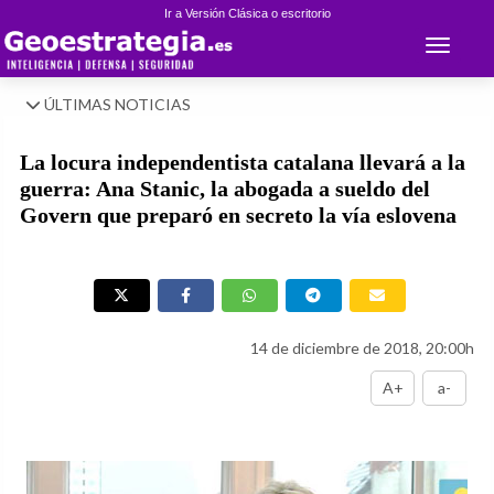
Ir a Versión Clásica o escritorio
Toggle 
ÚLTIMAS NOTICIAS
La locura independentista catalana llevará a la
guerra: Ana Stanic, la abogada a sueldo del
Govern que preparó en secreto la vía eslovena
14 de diciembre de 2018, 20:00h
A+
a-