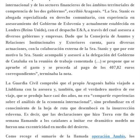
internacional y de los sectores financieros de los ámbitos territoriales de
competencia de los dos gobiernos”, escribió Aragonès. “La Sra. Stanic es
abogada especializada en derecho comunitario, con experiencia en
asesoramiento del Gobierno de Eslovenia y actualmente establecida en
Londres (Reino Unido), con el despacho E&A, a través del cual asesora a
diversos gobiernos y empresas. Dado que la Consejería de Asuntos y
Relaciones Institucionales y Exteriores cuenta, para diversas
actuaciones, con la colaboración externa de la Sra. Stanic y que por este
motivo la Sra. Stanic acompañó y asesoró a la delegación del Gobierno
de Cataluña en la reunión de trabajo comentada (…) se propone que se
apruebe el gasto y se proceda al pago de los 407,82 euros
correspondientes”, terminaba la nota.
La Guardia Civil comprobó que el propio Aragonès había viajado a
Liubliana con la asesora y, también, que el verdadero motivo de ese
viaje, que se produjo hace casi dos años, no era “compartir experiencias
sobre el análisis de la economía internacional”, sino profundizar en el
conocimiento de la hoja de ruta que desembocó en la insurrección
eslovena. Es decir, que las declaraciones que hizo Torra este fin de
semana llamando a los catalanes a imitar ese dramático modelo no
fueron una excentricidad en medio del desierto.
Como recoge el sumario de la llamada
operación Anubis
, los