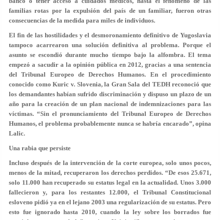
banco o tener acceso a cuidados médicos, hasta el fenómeno de las
familias rotas por la expulsión del país de un familiar, fueron otras
consecuencias de la medida para miles de individuos.
El fin de las hostilidades y el desmoronamiento definitivo de Yugoslavia
tampoco acarrearon una solución definitiva al problema. Porque el
asunto se escondió durante mucho tiempo bajo la alfombra. El tema
empezó a sacudir a la opinión pública en 2012, gracias a
una sentencia
del Tribunal Europeo de Derechos Humanos
. En el procedimiento
conocido como Kuric v. Slovenia, la Gran Sala del TEDH reconoció que
los demandantes habían sufrido discriminación y dispuso un plazo de un
año para la creación de un plan nacional de indemnizaciones para las
víctimas. “Sin el pronunciamiento del Tribunal Europeo de Derechos
Humanos, el problema
probablemente nunca se habría encarado
”, opina
Lalic.
Una rabia que persiste
Incluso después de la intervención de la corte europea, solo unos pocos,
menos de la mitad, recuperaron los derechos perdidos. “De esos 25.671,
solo 11.000 han recuperado su estatus legal en la actualidad
. Unos 3.000
fallecieron y, para los restantes 12.000, el Tribunal Constitucional
esloveno pidió ya en el lejano 2003 una regularización de su estatus. Pero
esto fue ignorado hasta 2010, cuando la ley sobre los borrados fue