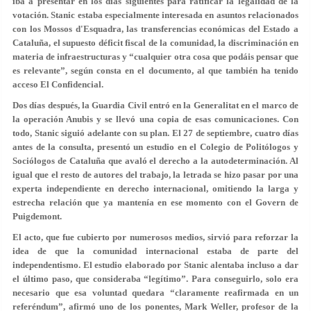
iba a presentar en los días siguientes para ratificar la legalidad de la
votación. Stanic estaba especialmente interesada en asuntos relacionados
con los Mossos d'Esquadra, las transferencias económicas del Estado a
Cataluña, el supuesto déficit fiscal de la comunidad, la discriminación en
materia de infraestructuras y “cualquier otra cosa que podáis pensar que
es relevante”, según consta en el documento, al que también ha tenido
acceso El Confidencial.
Dos días después, la Guardia Civil entró en la Generalitat en el marco de
la operación Anubis y se llevó una copia de esas comunicaciones. Con
todo, Stanic siguió adelante con su plan. El 27 de septiembre, cuatro días
antes de la consulta, presentó un estudio en el Colegio de Politólogos y
Sociólogos de Cataluña que avaló el derecho a la autodeterminación. Al
igual que el resto de autores del trabajo, la letrada se hizo pasar por una
experta independiente en derecho internacional, omitiendo la larga y
estrecha relación que ya mantenía en ese momento con el Govern de
Puigdemont.
El acto, que fue cubierto por numerosos medios, sirvió para reforzar la
idea de que la comunidad internacional estaba de parte del
independentismo. El estudio elaborado por Stanic alentaba incluso a dar
el último paso, que consideraba “legítimo”. Para conseguirlo, solo era
necesario que esa voluntad quedara “claramente reafirmada en un
referéndum”, afirmó uno de los ponentes, Mark Weller, profesor de la