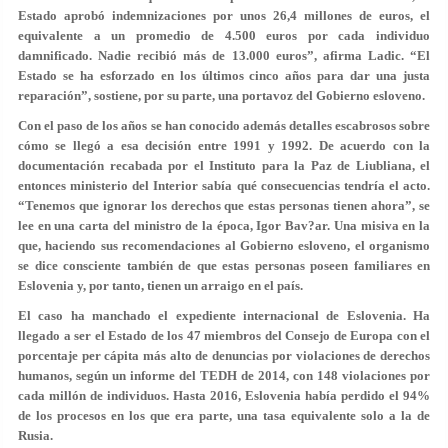
Estado aprobó indemnizaciones por unos 26,4 millones de euros, el
equivalente a un promedio de 4.500 euros por cada individuo
damnificado. Nadie recibió más de 13.000 euros”, afirma Ladic. “
El
Estado se ha esforzado en los últimos cinco años
para dar una justa
reparación”, sostiene, por su parte, una portavoz del Gobierno esloveno.
Con el paso de los años se han conocido además detalles escabrosos sobre
cómo se llegó a esa decisión entre 1991 y 1992. De acuerdo con la
documentación recabada por el Instituto para la Paz de Liubliana, el
entonces ministerio del Interior
sabía qué consecuencias tendría el acto
.
“Tenemos que ignorar los derechos que estas personas tienen ahora”, se
lee en una carta del ministro de la época, Igor Bav?ar. Una misiva en la
que, haciendo sus recomendaciones al Gobierno esloveno, el organismo
se dice consciente también de que estas personas poseen familiares en
Eslovenia y, por tanto,
tienen un arraigo en el país
.
El caso ha manchado el expediente internacional de Eslovenia. Ha
llegado a ser el Estado de los 47 miembros del Consejo de Europa con
el
porcentaje per cápita más alto de denuncias por violaciones de derechos
humanos
, según un informe del TEDH de 2014, con 148 violaciones por
cada millón de individuos. Hasta 2016, Eslovenia había perdido el 94%
de los procesos en los que era parte, una tasa equivalente solo a la de
Rusia.