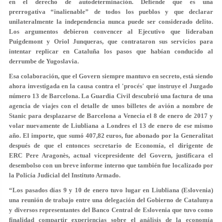
en el derecho de autodeterminación. Defiende que es una
prerrogativa “inalienable” de todos los pueblos y que declarar
unilateralmente la independencia nunca puede ser considerado delito.
Los argumentos debieron convencer al Ejecutivo que lideraban
Puigdemont y Oriol Junqueras, que contrataron sus servicios para
intentar replicar en Cataluña los pasos que habían conducido al
derrumbe de Yugoslavia.
Esa colaboración, que el Govern siempre mantuvo en secreto, está siendo
ahora investigada en la causa contra el 'procés' que instruye el Juzgado
número 13 de Barcelona. La Guardia Civil descubrió una factura de una
agencia de viajes con el detalle de unos billetes de avión a nombre de
Stanic para desplazarse de Barcelona a Venecia el 8 de enero de 2017 y
volar nuevamente de Liubliana a Londres el 13 de enero de ese mismo
año. El importe, que sumó 407,82 euros, fue abonado por la Generalitat
después de que el entonces secretario de Economía, el dirigente de
ERC Pere Aragonès, actual vicepresidente del Govern, justificara el
desembolso con un breve informe interno que también fue localizado por
la Policía Judicial del Instituto Armado.
“Los pasados días 9 y 10 de enero tuvo lugar en Liubliana (Eslovenia)
una reunión de trabajo entre una delegación del Gobierno de Catalunya
y diversos representantes del Banco Central de Eslovenia que tuvo como
finalidad compartir experiencias sobre el análisis de la economía