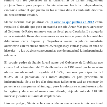
sombra con los gobiernos de la Generalitat de Carles Puigdemont
y Quim Torra para preparar la vía eslovena hacia la independencia,
escenario sobre el que pivota en los últimos días el cambiante discurso
del secesionismo catalán.
Stanic escribió esas palabras en
un artículo
que publicó en 2012
como
respaldo al desafío que puso en marcha ese año Artur Mas para arrancar
al Gobierno de Rajoy un nuevo estatus fiscal para Cataluña. La abogada
se ha mantenido firme desde entonces en esa tesis, a pesar de las notables
diferencias entre España y Yugoslavia —una república socialista
autoritaria con fracturas culturales, religiosas y étnicas y solo 70 años de
historia— y las trágicas consecuencias que desencadenó la independencia
eslovena.
El propio padre de Stanic formó parte del Gobierno de Liubliana que
convocó el referéndum del 23 de diciembre de 1990 en el que la secesión
obtuvo un abrumador respaldo del 95%, con una participación del
93,2% de la población. Seis meses después, el país proclamó su
independencia. Solo en los días siguientes fallecieron casi un centenar de
personas en una guerra relámpago, pero los efectos se extendieron a toda
la región y duraron al menos una década, dejando más de 140.000
muertos y cuatro millones de desplazados.
Con ese pedigrí, Stanic se ha convertido en una referencia internacional