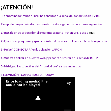
¡ATENCIÓN!
El denominado "mundo libre" ha censurado la señal del canal ruso de TV RT.
Para poder seguir viéndolo en nuestro portal siga las instrucciones siguientes:
1) Instale
en su ordenador el programa gratuito Proton VPN desde
aquí:
2) Ejecute el programa
y aparecerán tres Ubicaciones libres en la parte izquierda
3) Pulse "CONECTAR"
en la ubicación JAPÓN
4) Vuelva a entrar en nuestra web
y ya podrá disfrutar de la señal de RT TV
5) Maldiga
a los cabecillas del "mundo libre" y a sus ancestros
TELEVISIÓN - CANAL RUSSIA TODAY