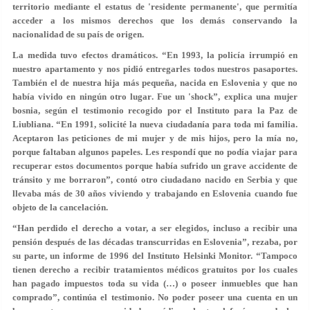
territorio
mediante el estatus de 'residente permanente'
, que permitía
acceder a los mismos derechos que los demás conservando la
nacionalidad de su país de origen.
La medida tuvo efectos dramáticos. “En 1993, la policía irrumpió en
nuestro apartamento y nos pidió entregarles todos nuestros pasaportes.
También el de nuestra hija más pequeña, nacida en Eslovenia y que
no
había vivido en ningún otro lugar
. Fue un 'shock”, explica una mujer
bosnia, según el testimonio recogido por el Instituto para la Paz de
Liubliana. “En 1991, solicité la nueva ciudadanía para toda mi familia.
Aceptaron las peticiones de mi mujer y de mis hijos, pero la mía no,
porque faltaban algunos papeles. Les respondí que no podía viajar para
recuperar estos documentos porque había sufrido un grave accidente de
tránsito y me borraron”, contó otro ciudadano nacido en Serbia y que
llevaba más de 30 años viviendo y trabajando en Eslovenia
cuando fue
objeto de la cancelación.
“Han perdido
el derecho a votar, a ser elegidos, incluso a recibir una
pensión
después de las décadas transcurridas en Eslovenia”, rezaba, por
su parte, un informe de 1996 del Instituto Helsinki Monitor. “Tampoco
tienen derecho a recibir tratamientos médicos gratuitos por los cuales
han pagado impuestos toda su vida (…)
o poseer inmuebles que han
comprado
”, continúa el testimonio. No poder poseer una cuenta en un