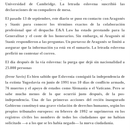
Universidad de Cambridge. La letrada eslovena suscribió las
declaraciones de su compañero de mesa.
El pasado 13 de septiembre, este diario se puso en contacto con Aragonès
y Stanic para conocer los términos exactos de la colaboración
profesional que el despacho E&A Law ha estado prestando para la
Generalitat y el coste de los honorarios. Sin embargo, ni Aragonès ni
Stanic respondieron a las preguntas. Un portavoz de Aragonès se limitó a
asegurar que la información ya está en el sumario. La letrada eslovena
prefirió no contestar el correo.
El día después de la vía eslovena: la purga que dejó sin nacionalidad a
25.000 personas
(Irene Savio)
Es bien sabido que Eslovenia consiguió la independencia de
la extinta Yugoslavia en junio de 1991 tras 10 días de conflicto armado,
76 muertos y el apoyo de estados como Alemania o el Vaticano. Pero se
sabe mucho menos de lo que ocurrió justo después, de la pos-
independencia. Una de las primeras acciones del recién inaugurado
Gobierno constituyó una grave violación de derechos humanos, según los
propios tribunales europeos: en febrero de 1992
se suprimeron en los
registros civiles
los nombres de todos los ciudadanos que no habían
solicitado —o a los que se les había negado— la nueva ciudadanía.