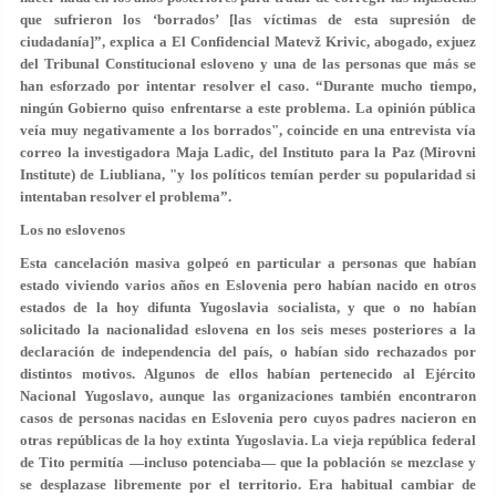
que sufrieron los ‘borrados’ [las víctimas de esta supresión de
ciudadanía]”, explica a El Confidencial
Matevž Krivic
, abogado, exjuez
del Tribunal Constitucional esloveno y una de las personas que más se
han esforzado por intentar resolver el caso. “Durante mucho tiempo,
ningún Gobierno quiso enfrentarse a este problema. La opinión pública
veía muy negativamente a los borrados
", coincide en una entrevista vía
correo la investigadora Maja Ladic, del Instituto para la Paz (Mirovni
Institute) de Liubliana, "y los políticos temían perder su popularidad si
intentaban resolver el problema”.
Los no eslovenos
Esta cancelación masiva golpeó en particular a personas que habían
estado viviendo varios años en Eslovenia pero habían nacido en otros
estados de la hoy difunta Yugoslavia socialista, y que o
no habían
solicitado la nacionalidad eslovena en los seis meses posteriores
a la
declaración de independencia del país, o habían sido rechazados por
distintos motivos. Algunos de ellos habían pertenecido al Ejército
Nacional Yugoslavo, aunque las organizaciones también encontraron
casos de personas nacidas en Eslovenia pero cuyos padres nacieron en
otras repúblicas de la hoy extinta Yugoslavia. La vieja república federal
de Tito permitía —incluso potenciaba— que la población se mezclase y
se desplazase libremente por el territorio. Era habitual cambiar de