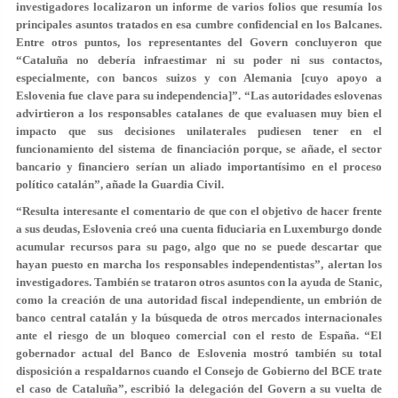
investigadores localizaron un informe de varios folios que resumía los
principales asuntos tratados en esa cumbre confidencial en los Balcanes.
Entre otros puntos, los representantes del Govern concluyeron que
“Cataluña no debería infraestimar ni su poder ni sus contactos,
especialmente, con bancos suizos y con Alemania [cuyo apoyo a
Eslovenia fue clave para su independencia]”. “Las autoridades eslovenas
advirtieron a los responsables catalanes de que evaluasen muy bien el
impacto que sus decisiones unilaterales pudiesen tener en el
funcionamiento del sistema de financiación porque, se añade, el sector
bancario y financiero serían un aliado importantísimo en el proceso
político catalán”, añade la Guardia Civil.
“Resulta interesante el comentario de que con el objetivo de hacer frente
a sus deudas, Eslovenia creó una cuenta fiduciaria en Luxemburgo donde
acumular recursos para su pago, algo que no se puede descartar que
hayan puesto en marcha los responsables independentistas”, alertan los
investigadores. También se trataron otros asuntos con la ayuda de Stanic,
como la creación de una autoridad fiscal independiente, un embrión de
banco central catalán y la búsqueda de otros mercados internacionales
ante el riesgo de un bloqueo comercial con el resto de España. “El
gobernador actual del Banco de Eslovenia mostró también su total
disposición a respaldarnos cuando el Consejo de Gobierno del BCE trate
el caso de Cataluña”, escribió la delegación del Govern a su vuelta de