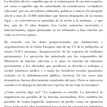
La decisión afectó a aquellos que no se sentían parte de esa nueva patria,
así como a
aquellos que las autoridades no consideraron 'verdaderos
eslovenos'
por sus atecedentes culturales, políticos o étnicos. El atropello
afectó a más de 25.000 individuos que fueron despojados de su estatus
legal —se convirtieron en
apátridas de la noche a la mañana
— y que
hoy, más de 25 años después, tras varias sentencias nacionales e
internacionales, siguen pleiteando en los tribunales o han rehecho sus
vidas en terceros países.
De acuerdo con los datos proporcionados por instituciones y
organizaciones de la Unión Europea, más de un 1% de la población,
al
menos 25.671 personas, 'desaparecieron' de los registros
de residentes
permanentes. La operación fue autorizada por los responsables del
Ministerio de Interior esloveno y se puso en marcha sin informar
previamente a los afectados, que perdieron su derecho a trabajar, a
recibir asistencia médica y a todos los beneficios sociales (pensiones,
trabajos en la Administración pública, etcétera). En los casos más
dramáticos, fueron
directamente expulsados del país
. Otros se enteraron
cuando se les denegó la entrada tras regresar de un viaje al extranjero.
¿Cómo ocurrió algo así? “La respuesta es sencilla. La iniciativa
la
impulsaron los partidos de la derecha nacionalista
. Pero también los
partidos de centro-izquierda, temerosos de perder votos, no quisieron
hacer nada en los años posteriores para tratar de corregir las injusticias