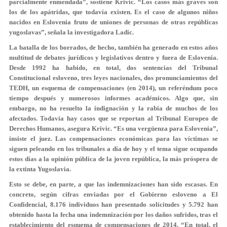
parcialmente enmendada”, sostiene Krivic. “Los casos más graves son
los de los apátridas, que todavía existen
. Es el caso de algunos niños
nacidos en Eslovenia fruto de uniones de personas de otras repúblicas
yugoslavas”, señala la investigadora Ladic.
La batalla de los borrados, de hecho, también ha generado en estos años
multitud de debates jurídicos y legislativos dentro y fuera de Eslovenia.
Desde 1992 ha habido, en total, dos sentencias del Tribunal
Constitucional esloveno, tres leyes nacionales, dos pronunciamientos del
TEDH, un esquema de compensaciones (en 2014), un referéndum poco
tiempo después y numerosos informes académicos. Algo que, sin
embargo,
no ha resuelto la indignación y la rabia de muchos de los
afectados
. Todavía hay casos que se reportan al Tribunal Europeo de
Derechos Humanos, asegura Krivic. “Es una vergüenza para Eslovenia”,
insiste el juez. Las compensaciones económicas para las víctimas se
siguen peleando en los tribunales a día de hoy y el tema sigue ocupando
estos días a la opinión pública de la joven república, la más próspera de
la extinta Yugoslavia.
Esto se debe, en parte, a que
las indemnizaciones han sido escasas
. En
concreto, según cifras enviadas por el Gobierno esloveno a El
Confidencial, 8.176 individuos han presentado solicitudes y 5.792 han
obtenido hasta la fecha una indemnización por los daños sufridos, tras el
establecimiento del esquema de compensaciones de 2014. “En total, el