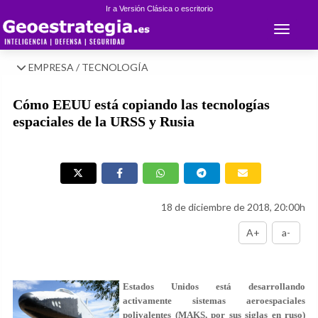
Ir a Versión Clásica o escritorio
Toggle 
EMPRESA / TECNOLOGÍA
Cómo EEUU está copiando las tecnologías
espaciales de la URSS y Rusia
18 de diciembre de 2018, 20:00h
A+
a-
Estados Unidos está desarrollando
activamente sistemas aeroespaciales
polivalentes (MAKS, por sus siglas en ruso)