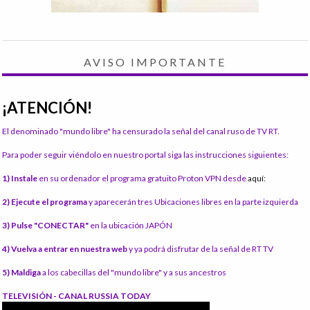
AVISO IMPORTANTE
¡ATENCIÓN!
El denominado "mundo libre" ha censurado la señal del canal ruso de TV RT.
Para poder seguir viéndolo en nuestro portal siga las instrucciones siguientes:
1) Instale
en su ordenador el programa gratuito Proton VPN desde
aquí:
2) Ejecute el programa
y aparecerán tres Ubicaciones libres en la parte izquierda
3) Pulse "CONECTAR"
en la ubicación JAPÓN
4) Vuelva a entrar en nuestra web
y ya podrá disfrutar de la señal de RT TV
5) Maldiga
a los cabecillas del "mundo libre" y a sus ancestros
TELEVISIÓN - CANAL RUSSIA TODAY