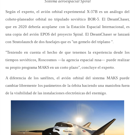
Sistema aeroespacial Spiral
Según el experto, el avión orbital experimental X-37B es un análogo del
cohete-planeador orbital no tripulado soviético BOR-5. El DreamChaser,
que en 2020 debería acoplarse con la Estación Espacial Internacional, es
una copia del avión EPOS del proyecto Spiral. El DreamChaser se lanzará
con Stratolaunch de dos fuselajes que es "un gemelo del triplano ".
"Teniendo en cuenta el hecho de que tenemos la experiencia desde los
tiempos soviéticos, Roscosmos —la agencia espacial rusa— puede realizar
su propio programa MAKS en un corto plazo", concluye el experto.
A diferencia de los satélites, el avión orbital del sistema MAKS puede
cambiar libremente los parámetros de la órbita haciendo una maniobra fuera
de la visibilidad de las instalaciones electrónicas del enemigo.