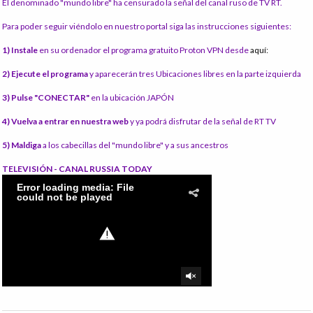
El denominado "mundo libre" ha censurado la señal del canal ruso de TV RT.
Para poder seguir viéndolo en nuestro portal siga las instrucciones siguientes:
1) Instale
en su ordenador el programa gratuito Proton VPN desde
aquí:
2) Ejecute el programa
y aparecerán tres Ubicaciones libres en la parte izquierda
3) Pulse "CONECTAR"
en la ubicación JAPÓN
4) Vuelva a entrar en nuestra web
y ya podrá disfrutar de la señal de RT TV
5) Maldiga
a los cabecillas del "mundo libre" y a sus ancestros
TELEVISIÓN - CANAL RUSSIA TODAY