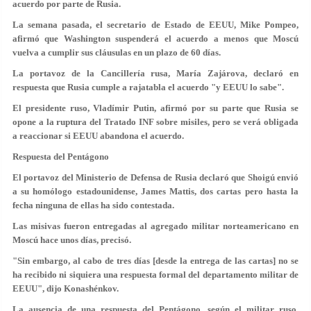
acuerdo por parte de Rusia.
La semana pasada, el secretario de Estado de EEUU, Mike Pompeo,
afirmó que Washington suspenderá el acuerdo a menos que Moscú
vuelva a cumplir sus cláusulas en un plazo de 60 días.
La portavoz de la Cancillería rusa, María Zajárova, declaró en
respuesta que Rusia cumple a rajatabla el acuerdo "y EEUU lo sabe".
El presidente ruso, Vladímir Putin, afirmó por su parte que Rusia se
opone a la ruptura del Tratado INF sobre misiles, pero se verá obligada
a reaccionar si EEUU abandona el acuerdo.
Respuesta del Pentágono
El portavoz del Ministerio de Defensa de Rusia declaró que Shoigú envió
a su homólogo estadounidense, James Mattis, dos cartas pero hasta la
fecha ninguna de ellas ha sido contestada.
Las misivas fueron entregadas al agregado militar norteamericano en
Moscú hace unos días, precisó.
"Sin embargo, al cabo de tres días [desde la entrega de las cartas] no se
ha recibido ni siquiera una respuesta formal del departamento militar de
EEUU", dijo Konashénkov.
La ausencia de una respuesta del Pentágono, según el militar ruso,