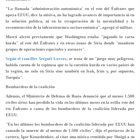
"La llamada 'administración autonómica' en el este del Éufrates que
apoya EEUU, dice la misiva, no ha logrado avances de importancia ni en
la solución política, ni en la recuperación de la normalidad y la
reconstrucción de la infraestructura socioeconómica", agregó el militar.
Moscú alertó previamente que Washington estaba "jugando la carta
kurda" al este del Éufrates y en otras zonas de Siria donde "mantiene
grupos de operaciones especiales y asesores".
Según el canciller Serguéi Lavrov
, se trata de un "juego muy peligroso,
habida cuenta de lo espinosa que es la cuestión kurda en varios países de
la región, no solo en Siria sino también en Irak, Irán y, por supuesto,
Turquía".
Bombardeos de la coalición
Además, el Ministerio de Defensa de Rusia denunció que al menos 1.500
civiles sirios han perdido la vida en los últimos meses en la orilla este del
río Éufrates a causa de los bombardeos de la coalición liderada por
EEUU.
"En los últimos los bombardeos de la coalición liderada por EEUU han
causado la muerte de al menos de 1.500 civiles", dijo el portavoz de la
cartera, Ígor Konashénkov, al citar una misiva remitida por Shoigú a su