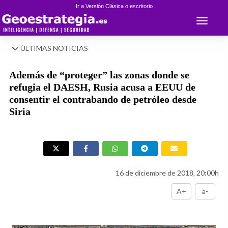
Ir a Versión Clásica o escritorio
Toggle 
ÚLTIMAS NOTICIAS
Además de “proteger” las zonas donde se
refugia el DAESH, Rusia acusa a EEUU de
consentir el contrabando de petróleo desde
Siria
16 de diciembre de 2018, 20:00h
A+
a-