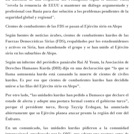
"revela la renuencia de EEUU a mantener un diálogo argumentado y
profesional con Rusia para dar solución a los problemas pendientes de la
seguridad global y regional".
Cientos de combatientes de las FDS se pasan al Ejército sirio en Alepo
Según fuentes de noticias árabes, cientos de combatientes kurdos de las
Fuerzas Democráticas Sirias (FDS), respaldados por los estadounidenses
y activos en Siria, han abandonado el grupo y se han unido al Ejército
sirio en los suburbios de Alepo.
Según un informe del periódico panárabe Rai Al Youm, la Asociación de
Derechos Humanos Kurda (DHI) dijo en una declaración que “lo que se
llama autonomía kurda está causando la muerte de cientos de civiles
kurdos. Es por eso que cientos de combatientes kurdos han decidido
unirse a las filas del Ejército sirio en Alepo”.
Por otro lado, “las unidades kurdas han pedido a Damasco que declare el
estado de alerta y adopte una postura formal contra el gobierno turco”,
porque el presidente turco, Recep Tayyip Erdogan, ha anunciado
abiertamente que su Ejército planea atacar pronto la región del este del
Éufrates.
En un comunicado, las unidades kurdas pidieron a la comunidad
internacional, encabezada por la ONU, que adopte una postura antes de