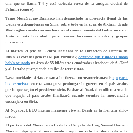
una que se llama T-4 y está ubicada cerca de la antigua ciudad de
Palmira (centro).
Tanto Moscú como Damasco han denunciado la presencia ilegal de las
tropas estadounidenses en Siria, sobre todo en la zona de Al-Tanf, donde
Washington cuenta con una base sin el consentimiento del Gobierno sirio.
Justo en esta localidad operan varias facciones armadas y grupos
terroristas.
El martes, el jefe del Centro Nacional de la Dirección de Defensa de
Rusia, el coronel general Mijaíl Mizintsev,
denunció que Estados Unidos
había ocupado
un área de 55 kilómetros cuadrados alrededor de Al-Tanf
y allí estaba protegiendo a miles de terroristas.
Las autoridades sirias acusan a las fuerzas norteamericanas de
apoyar a
los terroristas
en esta zona para prolongar la guerra en el país árabe,
por lo que, según el presidente sirio, Bashar al-Asad, el conflicto armado
que aqueja al país árabe finalizará cuando termine la intervención
extranjera en Siria.
Al Nuyaba: EEUU intenta mantener vivo al Daesh en la frontera sirio-
iraquí
El portavoz del Movimiento Hezbolá al Nuyaba de Iraq, Sayyed Hashem
Musawi, dijo que el movimiento iraquí no solo ha derrotado a la