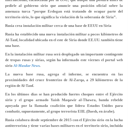
pedirle al gobierno sirio que anuncie una posición oficial sobre la
amenaza turca “porque Erdogan está tratando de ocupar parte del
territorio sirio, lo que significa la violación de la soberanía de Siria”.
Rusia crea instalación militar cerca de una base de EEUU en Siria
Rusia ha establecido una nueva instalación militar a pocos kilómetros de
Al-Tanf, localidad ubicada en el este de Siria donde EE.UU. también tiene
una base.
En la instalación militar rusa será desplegado un importante contingente
de tropas rusas y sirias, según ha informado este viernes el portal web
sirio
Al-Masdar News
.
La nueva base rusa, agrega el informe, se encuentra en las
proximidades del cruce fronterizo de Al-Zarqa, a 29 kilómetros de la
región de Al-Tanf.
En los últimos días se han producido fuertes choques entre el Ejército
sirio y el grupo armado Yaish Maqawir al-Thawra, banda rebelde
apoyada por la llamada coalición que lidera Estados Unidos para
combatir, supuestamente, al grupo terrorista EIIL (Daesh, en árabe).
Rusia colabora desde septiembre de 2015 con el Ejército sirio en la lucha
antiterrorista y tiene varias bases militares en el territorio sirio, incluida