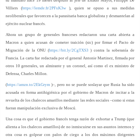
su mandato hace 19 meses despidió al jefe de Estado Mayor, Philippe De
Villiers (
https://lemde.fr/2PFxK3w
), quien se opuso a sus medidas
neoliberales que favorecen a la parasitaria banca globalista y desmantelan al
ejército nuclear francés.
Ahora un grupo de generales franceses redactaron una carta abierta a
Macron a quien acusan de cometer traición (sic) por firmar el Pacto de
Migración de la ONU (
https://bit.ly/2CgTXS3
) contra la soberanía de
Francia. La carta fue redactada por el general Antonie Martinez, firmada por
otros 10 generales, un almirante y un coronel, así como el ex ministro de
Defensa, Charles Millon.
(
https://amzn.to/2EkGrym
)–, pero no se puede soslayar que Rusia ha sido
acusada en forma antihigiénica por el gobierno de Macron de incitar a la
revuelta de los chalecos amarillos mediante las redes sociales –como si estas
fueran manipulación exclusiva de Moscú.
Una cosa es que el gobierno francés tenga razón de exhortar a Trump (que
alienta a los chalecos amarillos) de no inmiscuirse en sus asuntos internos y
otra cosa es golpear con palos de ciego a los dos máximos dirigentes