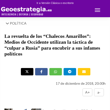
Ir a Versión Clásica o escritorio
Toggle 
POLÍTICA
La revuelta de los “Chalecos Amarillos”:
Medios de Occidente utilizan la táctica de
“culpar a Rusia” para encubrir a sus infames
políticos
17 de diciembre de 2018, 20:00h
A+
a-