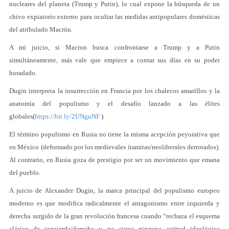
nucleares del planeta (Trump y Putin), lo cual expone la búsqueda de un
chivo expiatorio externo para ocultar las medidas antipopulares domésticas
del atribulado Macrón.
A mi juicio, si Macron busca confrontarse a Trump y a Putin
simultáneamente, más vale que empiece a contar sus días en su poder
horadado.
Dugin interpreta la insurrección en Francia por los chalecos amarillos y la
anatomía del populismo y el desafío lanzado a las élites
globales(
https://bit.ly/2UNguNF
).
El término populismo en Rusia no tiene la misma acepción peyorativa que
en México (deformado por los medievales itamitas/neoliberales derrotados).
Al contrario, en Rusia goza de prestigio por ser un movimiento que emana
del pueblo.
A juicio de Alexander Dugin, la marca principal del populismo europeo
moderno es que modifica radicalmente el antagonismo entre izquierda y
derecha surgido de la gran revolución francesa cuando “rechaza el esquema
clásico de izquierda/derecha y no sigue ninguna actitud ideológica