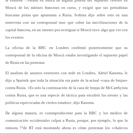
la emisora ??estaba en busca de alguna prueba del supuesto cerebro en
Moscú de los mítines franceses en curso, y exigió que sus periodistas
buscaran pistas que apuntaran a Rusia. Ivshina dijo sobre esto en una
entrevista con un corresponsal ruso que cubre las movilizaciones de la
capital francesa, en un intento por averiguar si Moscú tuvo algo que ver con
los eventos.
La oficina de la BBC en Londres confirmó posteriormente que su
corresponsal de la oficina de Moscú estaba investigando el supuesto papel
de Rusia en las protestas.
El analista de asuntos exteriores con sede en Londres, Adriel Kasonta, le
dijo a Sputnik que toda la situación era parte de la actual «caza de brujas»
contra Rusia. «Es solo la continuación de la caza de brujas de McCarthyista
contra Rusia, que es una especie de táctica para encubrir los errores y las
políticas equivocadas de ciertos estados», dijo Kasonta.
De alguna manera, es contraproducente para la BBC y los medios de
comunicación occidentales culpar a Rusia, porque, por ejemplo, lo que la
emisora ??de RT está mostrando ahora es cómo protestan los «chalecos