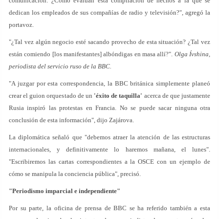
comunicación: ¿Cómo evalúan esta compilación de hechos a la que se
dedican los empleados de sus compañías de radio y televisión?", agregó la
portavoz.
"¿Tal vez algún negocio esté sacando provecho de esta situación? ¿Tal vez
están comiendo [los manifestantes] albóndigas en masa allí?".
Olga Ívshina,
periodista del servicio ruso de la BBC.
"A juzgar por esta correspondencia, la BBC británica simplemente planeó
crear el guion orquestado de un
'éxito de taquilla'
acerca de que justamente
Rusia inspiró las protestas en Francia. No se puede sacar ninguna otra
conclusión de esta información", dijo Zajárova.
La diplomática señaló que "debemos atraer la atención de las estructuras
internacionales, y definitivamente lo haremos mañana, el lunes".
"Escribiremos las cartas correspondientes a la OSCE con un ejemplo de
cómo se manipula la conciencia pública", precisó.
"Periodismo imparcial e independiente"
Por su parte, la oficina de prensa de BBC se ha referido también a esta