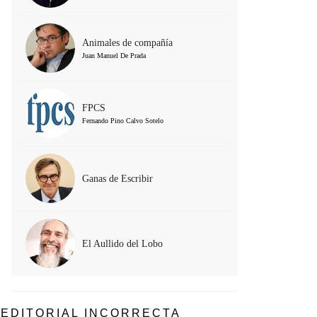
Animales de compañía
Juan Manuel De Prada
FPCS
Fernando Pino Calvo Sotelo
Ganas de Escribir
El Aullido del Lobo
EDITORIAL INCORRECTA