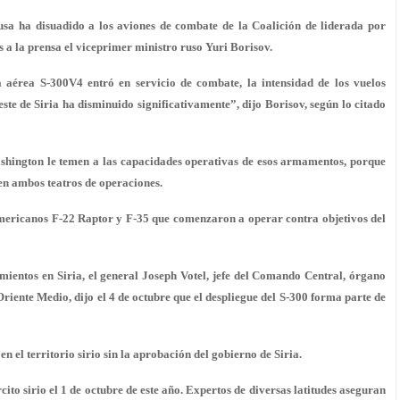
rusa ha disuadido a los aviones de combate de la Coalición de liderada por
es a la prensa el viceprimer ministro ruso Yuri Borisov.
a aérea S-300V4 entró en servicio de combate, la intensidad de los vuelos
este de Siria ha disminuido significativamente”, dijo Borisov, según lo citado
Washington le temen a las capacidades operativas de esos armamentos, porque
 en ambos teatros de operaciones.
mericanos F-22 Raptor y F-35 que comenzaron a operar contra objetivos del
mientos en Siria, el general Joseph Votel, jefe del Comando Central, órgano
riente Medio, dijo el 4 de octubre que el despliegue del S-300 forma parte de
 el territorio sirio sin la aprobación del gobierno de Siria.
ito sirio el 1 de octubre de este año. Expertos de diversas latitudes aseguran