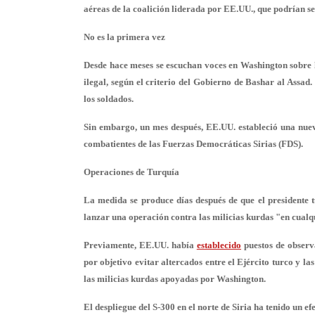
aéreas
de la coalición liderada por EE.UU., que podrían se
No es la primera vez
Desde hace meses se escuchan voces en Washington sobre l
ilegal, según el criterio del Gobierno de Bashar al Assad
los soldados.
Sin embargo, un mes después, EE.UU. estableció una
nuev
combatientes de las Fuerzas Democráticas Sirias (FDS).
Operaciones de Turquía
La medida se produce días después de que el presidente 
lanzar una operación contra las milicias kurdas "en cualqu
Previamente, EE.UU. había
establecido
puestos de observa
por objetivo evitar altercados entre el Ejército turco y l
las milicias kurdas apoyadas por Washington.
El despliegue del S-300 en el norte de Siria ha tenido un ef