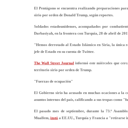
El Pentágono se encuentra realizando preparaciones para e
sirio por orden de Donald Trump, según reportes.
Soldados estadounidenses, acompañados por combatientes
Darbasiyah, en la frontera con Turquía, 28 de abril de 201
"Hemos derrotado al Estado Islámico en Siria, la única ra
jefe de Estado en su cuenta de Twitter.
The Wall Street Journal
informó este miércoles que cerca
territorio sirio por orden de Trump.
"Fuerzas de ocupación"
El Gobierno sirio ha acusado en muchas ocaciones a la coa
asuntos internos del país, calificando a sus tropas como "
El pasado mes de septiembre, durante la 73.º Asamble
Muallem,
instó
a EE.UU., Turquía y Francia a "retirarse i