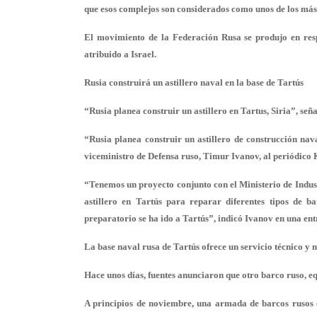
que esos complejos son considerados como unos de los más 
El movimiento de la Federación Rusa se produjo en resp
atribuido a Israel.
Rusia construirá un astillero naval en la base de Tartús
“Rusia planea construir un astillero en Tartus, Siria”, señ
“Rusia planea construir un astillero de construcción nava
viceministro de Defensa ruso, Timur Ivanov, al periódic
“Tenemos un proyecto conjunto con el Ministerio de Indust
astillero en Tartús para reparar diferentes tipos de b
preparatorio se ha ido a Tartús”, indicó Ivanov en una entr
La base naval rusa de Tartús ofrece un servicio técnico y m
Hace unos días, fuentes anunciaron que otro barco ruso, eq
A principios de noviembre, una armada de barcos rusos e