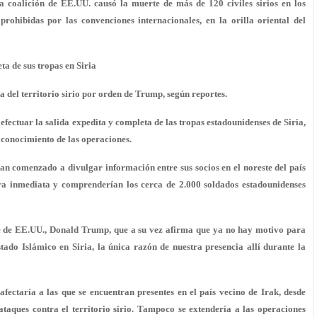
a coalición de EE.UU. causó la muerte de más de 120 civiles sirios en los
prohibidas
por las convenciones internacionales, en la orilla oriental del
a de sus tropas en Siria
a del territorio sirio por orden de Trump, según reportes.
efectuar la salida
expedita y completa
de las tropas estadounidenses de Siria,
 conocimiento de las operaciones.
n comenzado a divulgar información entre sus socios en el noreste del país
era inmediata y comprenderían los cerca de
2.000 soldados
estadounidenses
nte de EE.UU., Donald Trump, que a su vez afirma que
ya no hay motivo
para
do Islámico en Siria, la única razón de nuestra presencia allí durante la
afectaría
a las que se encuentran presentes en el país vecino de
Irak
, desde
aques contra el territorio sirio. Tampoco se extendería a las
operaciones