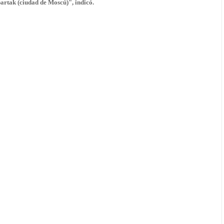
partak (ciudad de Moscú)", indicó.