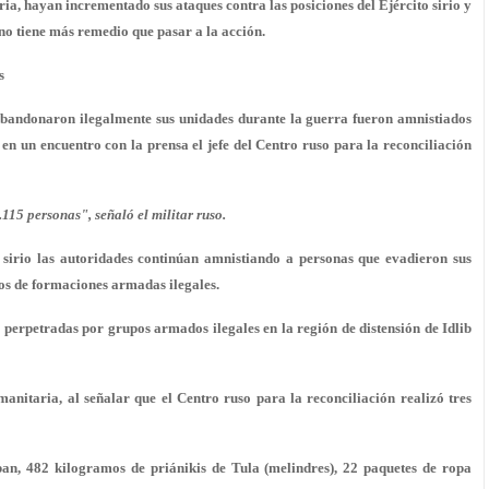
iria, hayan incrementado sus ataques contra las posiciones del Ejército sirio y
no tiene más remedio que pasar a la acción.
s
bandonaron ilegalmente sus unidades durante la guerra fueron amnistiados
 en un encuentro con la prensa el jefe del Centro ruso para la reconciliación
115 personas", señaló el militar ruso.
 sirio las autoridades continúan amnistiando a personas que evadieron sus
os de formaciones armadas ilegales.
s perpetradas por grupos armados ilegales en la región de distensión de Idlib
anitaria, al señalar que el Centro ruso para la reconciliación realizó tres
pan, 482 kilogramos de priánikis de Tula (melindres), 22 paquetes de ropa