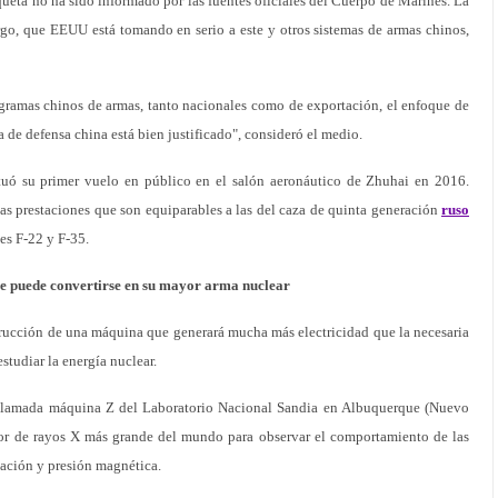
queta no ha sido informado por las fuentes oficiales del Cuerpo de Marines. La
argo, que EEUU está tomando en serio a este y otros sistemas de armas chinos,
gramas chinos de armas, tanto nacionales como de exportación, el enfoque de
de defensa china está bien justificado", consideró el medio.
tuó su primer vuelo en público en el salón aeronáutico de Zhuhai en 2016.
nas prestaciones que son equiparables a las del caza de quinta generación
ruso
ses F-22 y F-35.
ue puede convertirse en su mayor arma nuclear
trucción de una máquina que generará mucha más electricidad que la necesaria
studiar la energía nuclear.
a llamada máquina Z del Laboratorio Nacional Sandia en Albuquerque (Nuevo
or de rayos X más grande del mundo para observar el comportamiento de las
iación y presión magnética.