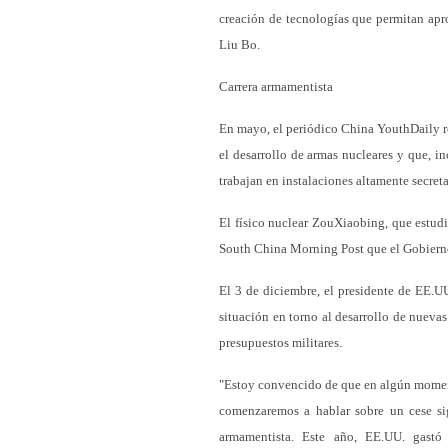
creación de tecnologías que permitan ap
Liu Bo.
Carrera armamentista
En mayo, el periódico China YouthDaily r
el desarrollo de armas nucleares y que, in
trabajan en instalaciones altamente secreta
El físico nuclear ZouXiaobing, que estud
South China Morning Post que el Gobier
El 3 de diciembre, el presidente de EE.
situación en torno al desarrollo de nuev
presupuestos militares.
"Estoy convencido de que en algún momento,
comenzaremos a hablar sobre un cese sig
armamentista. Este año, EE.UU. gast