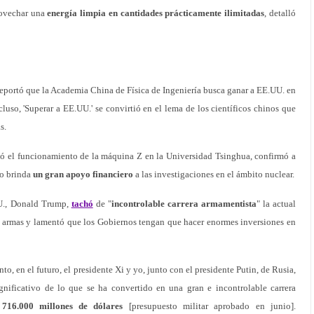
rovechar una
energía limpia en cantidades prácticamente ilimitadas
, detalló
eportó que la Academia China de Física de Ingeniería busca ganar a EE.UU. en
cluso, 'Superar a EE.UU.' se convirtió en el lema de los científicos chinos que
s.
ió el funcionamiento de la máquina Z en la Universidad Tsinghua, confirmó a
no brinda
un gran apoyo financiero
a las investigaciones en el ámbito nuclear.
UU., Donald Trump,
tachó
de "
incontrolable carrera armamentista
" la actual
as armas y lamentó que los Gobiernos tengan que hacer enormes inversiones en
 en el futuro, el presidente Xi y yo, junto con el presidente Putin, de Rusia,
nificativo de lo que se ha convertido en una gran e incontrolable carrera
ó
716.000 millones de dólares
[presupuesto militar aprobado en junio].