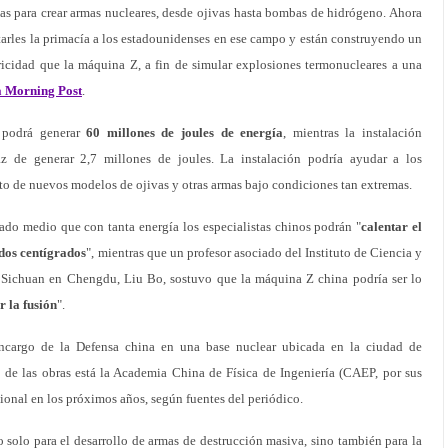
as para crear armas nucleares, desde ojivas hasta bombas de hidrógeno. Ahora
itarles la primacía a los estadounidenses en ese campo y están construyendo un
ricidad que la máquina Z, a fin de simular explosiones termonucleares a una
a Morning Post
.
 podrá generar
60 millones de joules de energía
, mientras la instalación
z de generar 2,7 millones de joules. La instalación podría ayudar a los
to de nuevos modelos de ojivas y otras armas bajo condiciones tan extremas.
ado medio que con tanta energía los especialistas chinos podrán "
calentar el
dos centígrados
", mientras que un profesor asociado del Instituto de Ciencia y
 Sichuan en Chengdu, Liu Bo, sostuvo que la máquina Z china podría ser lo
r la fusión
".
encargo de la Defensa china en una base nuclear ubicada en la ciudad de
de las obras está la Academia China de Física de Ingeniería (CAEP, por sus
cional en los próximos años, según fuentes del periódico.
 solo para el desarrollo de armas de destrucción masiva, sino también para la