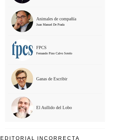
Animales de compañía
Juan Manuel De Prada
FPCS
Fernando Pino Calvo Sotelo
Ganas de Escribir
El Aullido del Lobo
EDITORIAL INCORRECTA