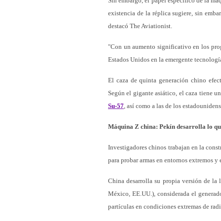
Sin embargo, el papel específico de la ma
existencia de la réplica sugiere, sin emb
destacó The Aviationist.
"Con un aumento significativo en los pro
Estados Unidos en la emergente tecnología 
El caza de quinta generación chino efec
Según el gigante asiático, el caza tiene u
Su-57
, así como a las de los estadouniden
Máquina Z china: Pekín desarrolla lo q
Investigadores chinos trabajan en la cons
para probar armas en entornos extremos y e
China desarrolla su propia versión de l
México, EE.UU.), considerada el generad
partículas en condiciones extremas de rad