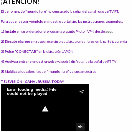
¡ATENCIÓN!
El denominado "mundo libre" ha censurado la señal del canal ruso de TV RT.
Para poder seguir viéndolo en nuestro portal siga las instrucciones siguientes:
1) Instale
en su ordenador el programa gratuito Proton VPN desde
aquí:
2) Ejecute el programa
y aparecerán tres Ubicaciones libres en la parte izquierda
3) Pulse "CONECTAR"
en la ubicación JAPÓN
4) Vuelva a entrar en nuestra web
y ya podrá disfrutar de la señal de RT TV
5) Maldiga
a los cabecillas del "mundo libre" y a sus ancestros
TELEVISIÓN - CANAL RUSSIA TODAY