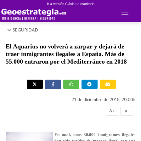
Ir a Versión Clásica o escritorio
Toggle 
SEGURIDAD
El Aquarius no volverá a zarpar y dejará de
traer inmigrantes ilegales a España. Más de
55.000 entraron por el Mediterráneo en 2018
21 de diciembre de 2018, 20:00h
A+
a-
En total, unos 30.000 inmigrantes ilegales
han sido traídos de manera ilegal por este