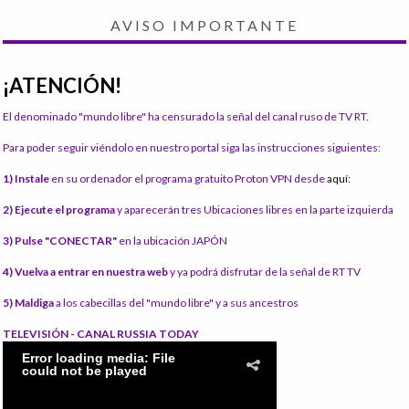
AVISO IMPORTANTE
¡ATENCIÓN!
El denominado "mundo libre" ha censurado la señal del canal ruso de TV RT.
Para poder seguir viéndolo en nuestro portal siga las instrucciones siguientes:
1) Instale
en su ordenador el programa gratuito Proton VPN desde
aquí:
2) Ejecute el programa
y aparecerán tres Ubicaciones libres en la parte izquierda
3) Pulse "CONECTAR"
en la ubicación JAPÓN
4) Vuelva a entrar en nuestra web
y ya podrá disfrutar de la señal de RT TV
5) Maldiga
a los cabecillas del "mundo libre" y a sus ancestros
TELEVISIÓN - CANAL RUSSIA TODAY