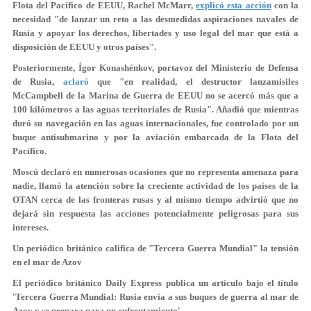
Flota del Pacífico de EEUU, Rachel McMarr,
explicó esta acción
con la
necesidad "de lanzar un reto a las desmedidas aspiraciones navales de
Rusia y apoyar los derechos, libertades y uso legal del mar que está a
disposición de EEUU y otros países".
Posteriormente, Ígor Konashénkov, portavoz del Ministerio de Defensa
de Rusia,
aclaró
que "en realidad, el destructor lanzamisiles
McCampbell de la Marina de Guerra de EEUU no se acercó más que a
100 kilómetros a las aguas territoriales de Rusia". Añadió que mientras
duró su navegación en las aguas internacionales, fue controlado por un
buque antisubmarino y por la aviación embarcada de la Flota del
Pacífico.
Moscú declaró en numerosas ocasiones que no representa amenaza para
nadie, llamó la atención sobre la creciente actividad de los países de la
OTAN cerca de las fronteras rusas y al mismo tiempo advirtió que no
dejará sin respuesta las acciones potencialmente peligrosas para sus
intereses.
Un periódico británico califica de "Tercera Guerra Mundial" la tensión
en el mar de Azov
El periódico británico Daily Express publica un artículo bajo el título
'Tercera Guerra Mundial: Rusia envía a sus buques de guerra al mar de
Azov y se prepara para un enfrentamiento'.