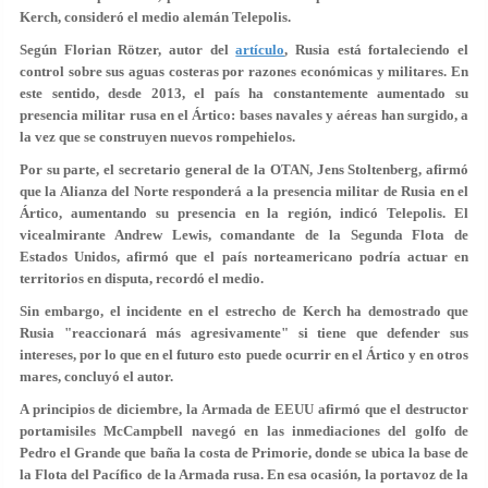
Kerch, consideró el medio alemán Telepolis.
Según Florian Rötzer, autor del
artículo
, Rusia está fortaleciendo el
control sobre sus aguas costeras por razones económicas y militares. En
este sentido, desde 2013, el país ha constantemente aumentado su
presencia militar rusa en el Ártico: bases navales y aéreas han surgido, a
la vez que se construyen nuevos rompehielos.
Por su parte, el secretario general de la OTAN, Jens Stoltenberg, afirmó
que la Alianza del Norte responderá a la presencia militar de Rusia en el
Ártico, aumentando su presencia en la región, indicó Telepolis. El
vicealmirante Andrew Lewis, comandante de la Segunda Flota de
Estados Unidos, afirmó que el país norteamericano podría actuar en
territorios en disputa, recordó el medio.
Sin embargo, el incidente en el estrecho de Kerch ha demostrado que
Rusia "reaccionará más agresivamente" si tiene que defender sus
intereses, por lo que en el futuro esto puede ocurrir en el Ártico y en otros
mares, concluyó el autor.
A principios de diciembre, la Armada de EEUU afirmó que el destructor
portamisiles McCampbell navegó en las inmediaciones del golfo de
Pedro el Grande que baña la costa de Primorie, donde se ubica la base de
la Flota del Pacífico de la Armada rusa. En esa ocasión, la portavoz de la