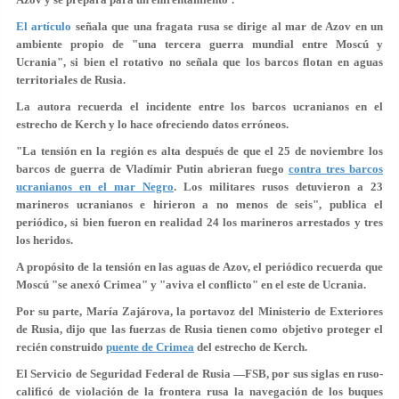
El artículo
señala que una fragata rusa se dirige al mar de Azov en un
ambiente propio de "una tercera guerra mundial entre Moscú y
Ucrania", si bien el rotativo no señala que los barcos flotan en aguas
territoriales de Rusia.
La autora recuerda el incidente entre los barcos ucranianos en el
estrecho de Kerch y lo hace ofreciendo datos erróneos.
"La tensión en la región es alta después de que el 25 de noviembre los
barcos de guerra de Vladímir Putin abrieran fuego
contra tres barcos
ucranianos en el mar Negro
. Los militares rusos detuvieron a 23
marineros ucranianos e hirieron a no menos de seis", publica el
periódico, si bien fueron en realidad 24 los marineros arrestados y tres
los heridos.
A propósito de la tensión en las aguas de Azov, el periódico recuerda que
Moscú "se anexó Crimea" y "aviva el conflicto" en el este de Ucrania.
Por su parte, María Zajárova, la portavoz del Ministerio de Exteriores
de Rusia, dijo que las fuerzas de Rusia tienen como objetivo proteger el
recién construido
puente de Crimea
del estrecho de Kerch.
El Servicio de Seguridad Federal de Rusia —FSB, por sus siglas en ruso-
calificó de violación de la frontera rusa la navegación de los buques