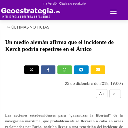
Ir a Versión Clásica o escritorio
Toggle 
ÚLTIMAS NOTICIAS
Un medio alemán afirma que el incidente de
Kerch podría repetirse en el Ártico
23 de diciembre de 2018, 19:00h
A+
a-
Las acciones estadounidenses para "garantizar la libertad" de la
navegación marítima, que probablemente se llevarán a cabo en áreas
reclamadas por Rusia, podrían llevar a una repetición del incidente de