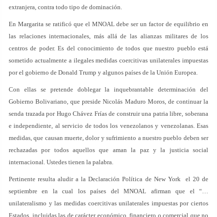
extranjera, contra todo tipo de dominación.
En Margarita se ratificó que el MNOAL debe ser un factor de equilibrio en
las relaciones internacionales, más allá de las alianzas militares de los
centros de poder. Es del conocimiento de todos que nuestro pueblo está
sometido actualmente a ilegales medidas coercitivas unilaterales impuestas
por el gobierno de Donald Trump y algunos países de la Unión Europea.
Con ellas se pretende doblegar la inquebrantable determinación del
Gobierno Bolivariano, que preside Nicolás Maduro Moros, de continuar la
senda trazada por Hugo Chávez Frías de construir una patria libre, soberana
e independiente, al servicio de todos los venezolanos y venezolanas. Esas
medidas, que causan muerte, dolor y sufrimiento a nuestro pueblo deben ser
rechazadas por todos aquellos que aman la paz y la justicia social
internacional. Ustedes tienen la palabra.
Pertinente resulta aludir a la Declaración Política de New York el 20 de
septiembre en la cual los países del MNOAL afirman que el “…
unilateralismo y las medidas coercitivas unilaterales impuestas por ciertos
Estados, incluidas las de carácter económico, financiero o comercial que no