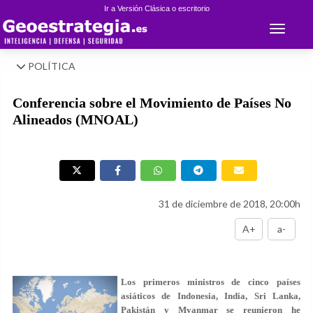
Ir a Versión Clásica o escritorio
Toggle 
POLÍTICA
Conferencia sobre el Movimiento de Países No
Alineados (MNOAL)
31 de diciembre de 2018, 20:00h
A+
a-
Los primeros ministros de cinco países
asiáticos de Indonesia, India, Sri Lanka,
Pakistán y Myanmar se reunieron he