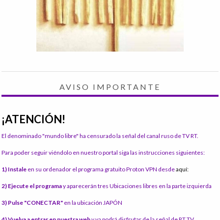
AVISO IMPORTANTE
¡ATENCIÓN!
El denominado "mundo libre" ha censurado la señal del canal ruso de TV RT.
Para poder seguir viéndolo en nuestro portal siga las instrucciones siguientes:
1) Instale
en su ordenador el programa gratuito Proton VPN desde
aquí:
2) Ejecute el programa
y aparecerán tres Ubicaciones libres en la parte izquierda
3) Pulse "CONECTAR"
en la ubicación JAPÓN
4) Vuelva a entrar en nuestra web
y ya podrá disfrutar de la señal de RT TV