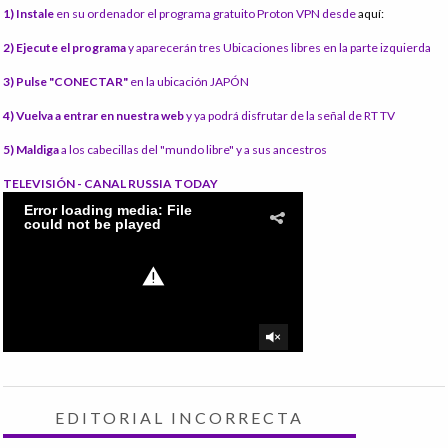
1) Instale
en su ordenador el programa gratuito Proton VPN desde
aquí:
2) Ejecute el programa
y aparecerán tres Ubicaciones libres en la parte izquierda
3) Pulse "CONECTAR"
en la ubicación JAPÓN
4) Vuelva a entrar en nuestra web
y ya podrá disfrutar de la señal de RT TV
5) Maldiga
a los cabecillas del "mundo libre" y a sus ancestros
TELEVISIÓN - CANAL RUSSIA TODAY
EDITORIAL INCORRECTA