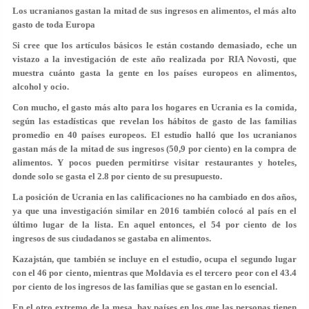
Los ucranianos gastan la mitad de sus ingresos en alimentos, el más alto
gasto de toda Europa
Si cree que los artículos básicos le están costando demasiado, eche un
vistazo a la investigación de este año realizada por RIA Novosti, que
muestra cuánto gasta la gente en los países europeos en alimentos,
alcohol y ocio.
Con mucho, el gasto más alto para los hogares en Ucrania es la comida,
según las estadísticas que revelan los hábitos de gasto de las familias
promedio en 40 países europeos. El estudio halló que los ucranianos
gastan más de la mitad de sus ingresos (50,9 por ciento) en la compra de
alimentos. Y pocos pueden permitirse visitar restaurantes y hoteles,
donde solo se gasta el 2.8 por ciento de su presupuesto.
La posición de Ucrania en las calificaciones no ha cambiado en dos años,
ya que una investigación similar en 2016 también colocó al país en el
último lugar de la lista. En aquel entonces, el 54 por ciento de los
ingresos de sus ciudadanos se gastaba en alimentos.
Kazajstán, que también se incluye en el estudio, ocupa el segundo lugar
con el 46 por ciento, mientras que Moldavia es el tercero peor con el 43.4
por ciento de los ingresos de las familias que se gastan en lo esencial.
En el otro extremo de la mesa, hay países en los que las personas tienen