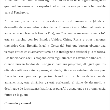
Cualquier líder chino o ruso significativo en tales tecnologías emergentes
que podrían amenazar la superioridad militar de este país sería intolerable
para el Pentágono.
No en vano, a la manera de pasadas carreras de armamentos. (desde el
desarrollo de acorazados antes de la Primera Guerra Mundial hasta el
armamento nuclear de la Guerra Fría), una “carrera de armamentos en la IA”
está en marcha, con los Estados Unidos, China, Rusia y otras naciones
(incluidos Gran Bretaña, Israel y Corea del Sur) que buscan obtener una
ventaja crítica en el armamentismo de la inteligencia artificial y la robótica.
Los funcionarios del Pentágono citan regularmente los avances chinos en IA
cuando buscan fondos del Congreso para sus proyectos, Al igual que los
oficiales militares chinos y rusos, sin duda, citan a los estadounidenses para
financiar sus propios proyectos favoritos. En la verdadera moda
armamentista, esta dinámica ya está acelerando el ritmo de desarrollo y
despliegue de los sistemas habilitados para AI y asegurando su prominencia
futura en la guerra.
Comando y control