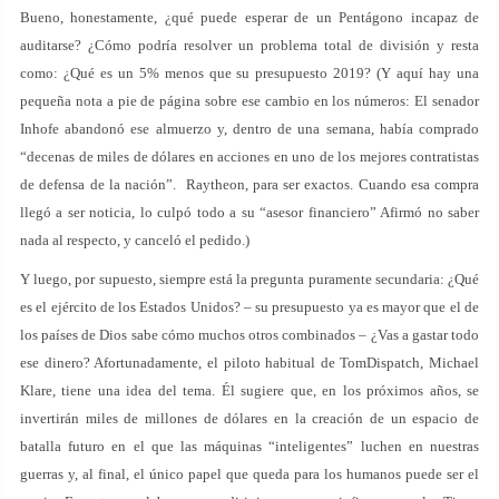
Bueno, honestamente, ¿qué puede esperar de un Pentágono incapaz de
auditarse? ¿Cómo podría resolver un problema total de división y resta
como: ¿Qué es un 5% menos que su presupuesto 2019? (Y aquí hay una
pequeña nota a pie de página sobre ese cambio en los números: El senador
Inhofe abandonó ese almuerzo y, dentro de una semana, había comprado
“decenas de miles de dólares en acciones en uno de los mejores contratistas
de defensa de la nación”. Raytheon, para ser exactos. Cuando esa compra
llegó a ser noticia, lo culpó todo a su “asesor financiero” Afirmó no saber
nada al respecto, y canceló el pedido.)
Y luego, por supuesto, siempre está la pregunta puramente secundaria: ¿Qué
es el ejército de los Estados Unidos? – su presupuesto ya es mayor que el de
los países de Dios sabe cómo muchos otros combinados – ¿Vas a gastar todo
ese dinero? Afortunadamente, el piloto habitual de TomDispatch, Michael
Klare, tiene una idea del tema. Él sugiere que, en los próximos años, se
invertirán miles de millones de dólares en la creación de un espacio de
batalla futuro en el que las máquinas “inteligentes” luchen en nuestras
guerras y, al final, el único papel que queda para los humanos puede ser el