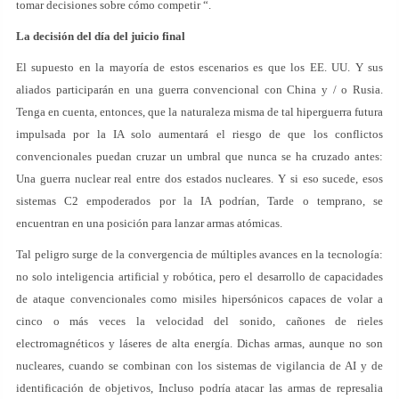
tomar decisiones sobre cómo competir “.
La decisión del día del juicio final
El supuesto en la mayoría de estos escenarios es que los EE. UU. Y sus
aliados participarán en una guerra convencional con China y / o Rusia.
Tenga en cuenta, entonces, que la naturaleza misma de tal hiperguerra futura
impulsada por la IA solo aumentará el riesgo de que los conflictos
convencionales puedan cruzar un umbral que nunca se ha cruzado antes:
Una guerra nuclear real entre dos estados nucleares. Y si eso sucede, esos
sistemas C2 empoderados por la IA podrían, Tarde o temprano, se
encuentran en una posición para lanzar armas atómicas.
Tal peligro surge de la convergencia de múltiples avances en la tecnología:
no solo inteligencia artificial y robótica, pero el desarrollo de capacidades
de ataque convencionales como misiles hipersónicos capaces de volar a
cinco o más veces la velocidad del sonido, cañones de rieles
electromagnéticos y láseres de alta energía. Dichas armas, aunque no son
nucleares, cuando se combinan con los sistemas de vigilancia de AI y de
identificación de objetivos, Incluso podría atacar las armas de represalia