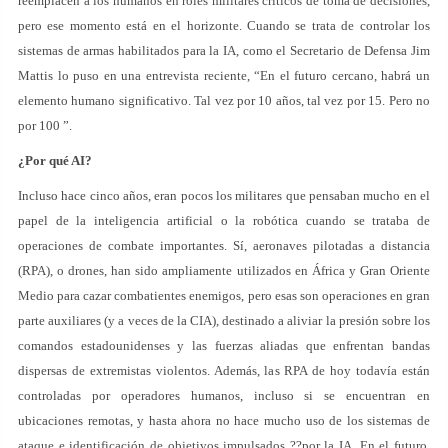
reemplacen a los humanos en roles militares críticos de toma de decisiones,
pero ese momento está en el horizonte. Cuando se trata de controlar los
sistemas de armas habilitados para la IA, como el Secretario de Defensa Jim
Mattis lo puso en una entrevista reciente, “En el futuro cercano, habrá un
elemento humano significativo. Tal vez por 10 años, tal vez por 15. Pero no
por 100 ”.
¿Por qué AI?
Incluso hace cinco años, eran pocos los militares que pensaban mucho en el
papel de la inteligencia artificial o la robótica cuando se trataba de
operaciones de combate importantes. Sí, aeronaves pilotadas a distancia
(RPA), o drones, han sido ampliamente utilizados en África y Gran Oriente
Medio para cazar combatientes enemigos, pero esas son operaciones en gran
parte auxiliares (y a veces de la CIA), destinado a aliviar la presión sobre los
comandos estadounidenses y las fuerzas aliadas que enfrentan bandas
dispersas de extremistas violentos. Además, las RPA de hoy todavía están
controladas por operadores humanos, incluso si se encuentran en
ubicaciones remotas, y hasta ahora no hace mucho uso de los sistemas de
ataque e identificación de objetivos impulsados ??por la IA. En el futuro,