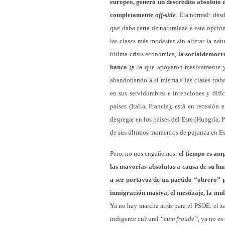
europeo, generó un descrédito absoluto 
completamente
off-side
. Era normal: des
que daba carta de naturaleza a esta opció
las clases más modestas sin alterar la natu
última crisis económica,
la socialdemocra
banca
(a la que apoyaron masivamente y 
abandonando a sí misma a las clases trab
en sus servidumbres e intenciones y difí
países (Italia, Francia), está en recesió
despegar en los países del Este (Hungría, 
de sus últimos momentos de pujanza en 
Pero, no nos engañemos:
el tiempo es am
las mayorías absolutas a causa de su hu
a ser portavoz de un partido “obrero” p
inmigración masiva, el mestizaje, la mult
Ya no hay marcha atrás para el PSOE: el za
indigente cultural
“cum fraude”
, ya no es