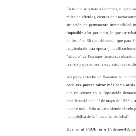
En lo que se refiere a
Podemos
, su gran p
miles de círculos, cientos de asociacion
situación de permanente inestabilidad in
imposible aún
: por tanto, lo que ese reb
de los años 30 (considerando que para Po
izquierda de otra época (“movilizaciones 
“círculo” de
Podemos
tienen sus obsesion
realista y que no sea la expresión de las d
Así pues, el techo de
Podemos
se ha alca
cada vez parece mirar más hacia atrás 
que estuvieron en la “oposición democrá
manifestación del 1º de mayo de 1968 a su
merece todo. Sólo así se entiende el celo
hemipléjica de la “memoria histórica”.
Hoy, ni al PSOE, ni a Podemos-IU, par