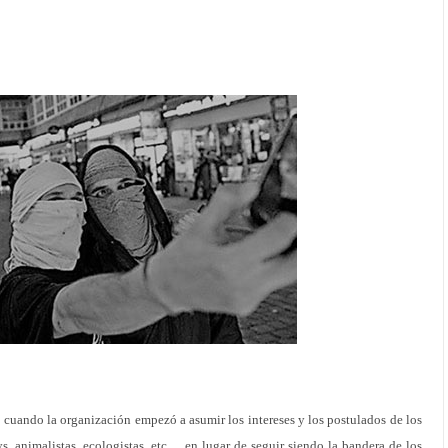
 cuando la organización empezó a asumir los intereses y los postulados de los
ys, animalistas, ecologistas, etc… en lugar de seguir siendo la bandera de los