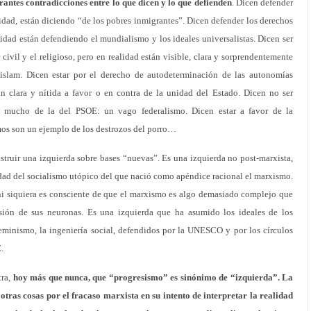
rantes contradicciones entre lo que dicen y lo que defienden
. Dicen defender
lidad, están diciendo “de los pobres inmigrantes”. Dicen defender los derechos
lidad están defendiendo el mundialismo y los ideales universalistas. Dicen ser
 civil y el religioso, pero en realidad están visible, clara y sorprendentemente
l islam. Dicen estar por el derecho de autodeterminación de las autonomías
ón clara y nítida a favor o en contra de la unidad del Estado. Dicen no ser
ere mucho de la del PSOE: un vago federalismo. Dicen estar a favor de la
smos son un ejemplo de los destrozos del porro…
nstruir una izquierda sobre bases “nuevas”. Es una izquierda no post-marxista,
cidad del socialismo utópico del que nació como apéndice racional el marxismo.
 ni siquiera es consciente de que el marxismo es algo demasiado complejo que
sión de sus neuronas. Es una izquierda que ha asumido los ideales de los
eminismo, la ingeniería social, defendidos por la UNESCO y por los círculos
.
tra,
hoy más que nunca, que “progresismo” es sinónimo de “izquierda”. La
otras cosas por el fracaso marxista en su intento de interpretar la realidad