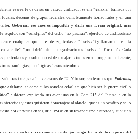
roblema es que, lejos de ser un partido unificado, es una “galaxia” formada por
es locales, decenas de grupos federales, completamente horizontales y en una
terior.
Gobernar ese caos es imposible y darle una forma original, más
año requiere son “consignas” del estilo “no pasarán”, ejercicio de antifascismo
demos cualquiera que no es de izquierdas es “fascista”) y llamamientos a la
en la calle”, “prohibición de las organizaciones fascistas”). Poco más. Cada
es particulares y resulta imposible encajarlas todas en un programa coherente,
istintas patologías psicológicas de sus miembros.
nzado tras integrar a los veteranos de IU. Y lo sorprendente es que
Podemos
,
que adelante
: es como si los abuelos cebolleta que hicieron la guerra civil o
tica” hubieran explicado sus aventuras en la Cota 215 del Jarama o en la
s nietecitos y estos quisieran homenajear al abuelo, que es un bendito y se lo
 puesto por
Podemos
en seguir al PSOE en su revanchismo histórico y su visión
ece interesarles excesivamente nada que caiga fuera de los tópicos del