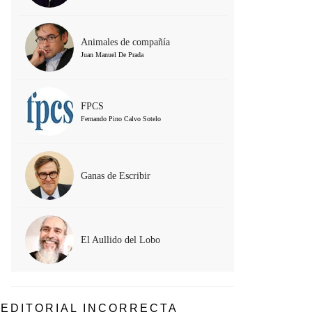
Animales de compañía
Juan Manuel De Prada
FPCS
Fernando Pino Calvo Sotelo
Ganas de Escribir
El Aullido del Lobo
EDITORIAL INCORRECTA