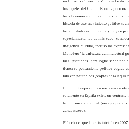
nada más: su “manifiesto” no es el redact
los papeles del Club de Roma y poco más. 
fue el comunismo, ni siquiera serían cap
historia de este movimiento político socia
las sociedades occidentales -y muy en parti
especialmente, los de más edad- consider
indigencia cultural, incluso las expresa
Monedero “la caricatura del intelectual g
más “profundas” para lograr ser entendid
tienen su pensamiento político cogido co
mueven por tópicos (propios de la izquierda
En toda Europa aparecieron movimientos 
solamente en España existe un contraste in
lo que son en realidad (unas propuestas
zarrapastroso).
El hecho es que la crisis iniciada en 200