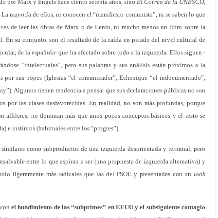
ado por Marx y Engels hace ciento setenta años, sino
El Correo de la UNESCO
,
La mayoría de ellos, ni conocen el “manifiesto comunista”, ni se saben lo que
aces de leer las obras de Marx o de Lenin, ni mucho menos un libro sobre la
l. En su conjunto, son el resultado de la caída en picado del nivel cultural de
cular, de la española- que ha afectado sobre todo a la izquierda. Ellos siguen -
ándose “intelectuales”, pero sus palabras y sus análisis están próximos a la
das por sus popes (Iglesias “el comunicador”, Echenique “el indocumentado”,
uay”). Algunos tienen tendencia a pensar que sus declaraciones públicas no son
os por las clases desfavorecidas. En realidad, no son más profundas, porque
n alfileres, no dominan más que unos pocos conceptos básicos y el resto se
) e instintos (habituales entre los “progres”).
similares como subproductos de una izquierda desorientada y terminal, pero
salvable entre lo que aspiran a ser (una propuesta de izquierda alternativa) y
 solo ligeramente más radicales que las del PSOE y presentadas con un
look
7 con
el hundimiento de las “subprimes” en EEUU y el subsiguiente contagio