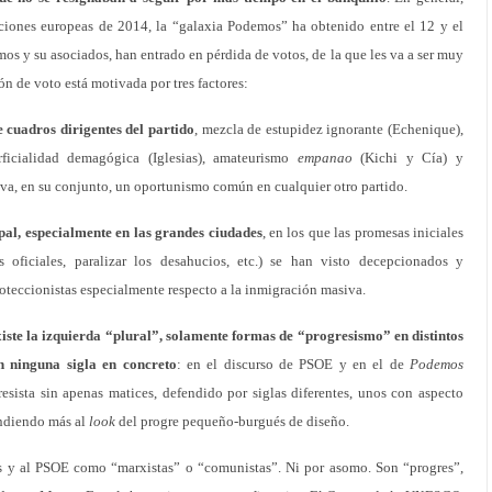
cciones europeas de 2014, la “galaxia Podemos” ha obtenido entre el 12 y el
s y su asociados, han entrado en pérdida de votos, de la que les va a ser muy
ión de voto está motivada por tres factores:
 cuadros dirigentes del partido
, mezcla de estupidez ignorante (Echenique),
erficialidad demagógica (Iglesias), amateurismo
empanao
(Kichi y Cía) y
tiva, en su conjunto, un oportunismo común en cualquier otro partido.
pal, especialmente en las grandes ciudades
, en los que las promesas iniciales
s oficiales, paralizar los desahucios, etc.) se han visto decepcionados y
oteccionistas especialmente respecto a la inmigración masiva.
iste la izquierda “plural”, solamente formas de “progresismo” en distintos
n ninguna sigla en concreto
: en el discurso de PSOE y en el de
Podemos
ista sin apenas matices, defendido por siglas diferentes, unos con aspecto
endiendo más al
look
del progre pequeño-burgués de diseño.
 y al PSOE como “marxistas” o “comunistas”. Ni por asomo. Son “progres”,