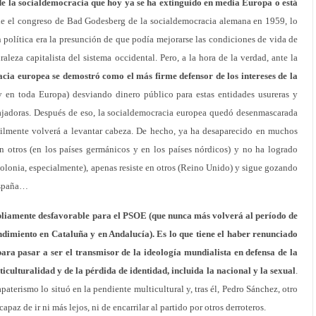
de la socialdemocracia que hoy ya se ha extinguido en media Europa o está
de el congreso de Bad Godesberg de la socialdemocracia alemana en 1959, lo
n política era la presunción de que podía mejorarse las condiciones de vida de
raleza capitalista del sistema occidental. Pero, a la hora de la verdad, ante la
cia europea se demostró como el más firme defensor de los intereses de la
en toda Europa) desviando dinero público para estas entidades usureras y
ajadoras. Después de eso, la socialdemocracia europea quedó desenmascarada
cilmente volverá a levantar cabeza. De hecho, ya ha desaparecido en muchos
n en otros (en los países germánicos y en los países nórdicos) y no ha logrado
Polonia, especialmente), apenas resiste en otros (Reino Unido) y sigue gozando
España…
pliamente desfavorable para el PSOE (que nunca más volverá al período de
ndimiento en Cataluña y en Andalucía). Es lo que tiene el haber renunciado
ara pasar a ser el transmisor de la ideología mundialista en defensa de la
iculturalidad y de la pérdida de identidad, incluida la nacional y la sexual
.
paterismo lo situó en la pendiente multicultural y, tras él, Pedro Sánchez, otro
 capaz de ir ni más lejos, ni de encarrilar al partido por otros derroteros.