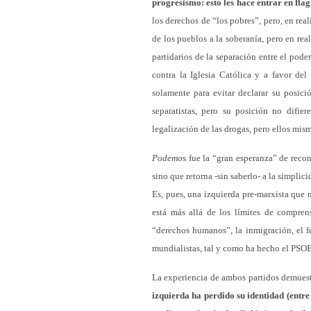
progresismo: esto les hace entrar en flag
los derechos de “los pobres”, pero, en rea
de los pueblos a la soberanía, pero en rea
partidarios de la separación entre el poder
contra la Iglesia Católica y a favor de
solamente para evitar declarar su posici
separatistas, pero su posición no difi
legalización de las drogas, pero ellos mi
Podemo
s fue la “gran esperanza” de reco
sino que retorna -sin saberlo- a la simpli
Es, pues, una izquierda pre-marxista que
está más allá de los límites de compren
“derechos humanos”, la inmigración, el f
mundialistas, tal y como ha hecho el PSOE
La experiencia de ambos partidos demues
izquierda ha perdido su identidad (entre 