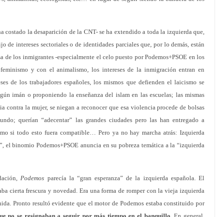
 ha costado la desaparición de la CNT- se ha extendido a toda la izquierda que,
o de intereses sectoriales o de identidades parciales que, por lo demás, están
nsa de los inmigrantes -especialmente el celo puesto por Podemos+PSOE en los
l feminismo y con el animalismo, los intereses de la inmigración entran en
reses de los trabajadores españoles, los mismos que defienden el laicismo se
lgún imán o proponiendo la enseñanza del islam en las escuelas; las mismas
cia contra la mujer, se niegan a reconocer que esa violencia procede de bolsas
mundo; querían “adecentar” las grandes ciudades pero las han entregado a
omo si todo esto fuera compatible… Pero ya no hay marcha atrás: Izquierda
”, el binomio Podemos+PSOE anuncia en su pobreza temática a la “izquierda
dación,
Podemos
parecía la “gran esperanza” de la izquierda española. El
ba cierta frescura y novedad. Era una forma de romper con la vieja izquierda
nida. Pronto resultó evidente que el motor de Podemos estaba constituido por
que no se resignaban a seguir por más tiempo en el banquillo
. En general,