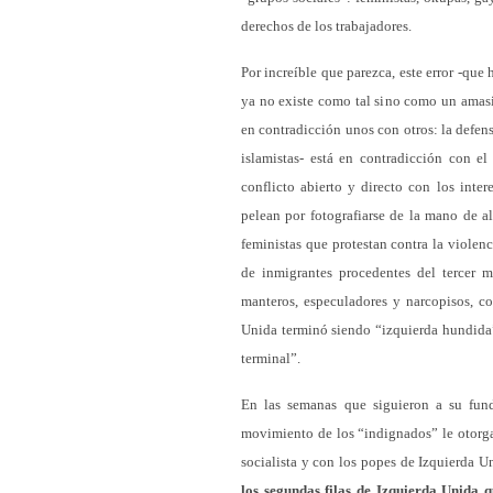
derechos de los trabajadores.
Por increíble que parezca, este error -que
ya no existe como tal sino como un amasij
en contradicción unos con otros: la defe
islamistas- está en contradicción con e
conflicto abierto y directo con los inte
pelean por fotografiarse de la mano de a
feministas que protestan contra la violen
de inmigrantes procedentes del tercer 
manteros, especuladores y narcopisos, c
Unida terminó siendo “izquierda hundida
terminal”.
En las semanas que siguieron a su fun
movimiento de los “indignados” le otorga
socialista y con los popes de Izquierda U
los segundas filas de Izquierda Unida 