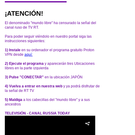
¡ATENCIÓN!
El denominado "mundo libre" ha censurado la señal del
canal ruso de TV RT.
Para poder seguir viéndolo en nuestro portal siga las
instrucciones siguientes:
1) Instale
en su ordenador el programa gratuito Proton
VPN desde
aquí:
2) Ejecute el programa
y aparecerán tres Ubicaciones
libres en la parte izquierda
3) Pulse "CONECTAR"
en la ubicación JAPÓN
4) Vuelva a entrar en nuestra web
y ya podrá disfrutar de
la señal de RT TV
5) Maldiga
a los cabecillas del "mundo libre" y a sus
ancestros
TELEVISIÓN - CANAL RUSSIA TODAY