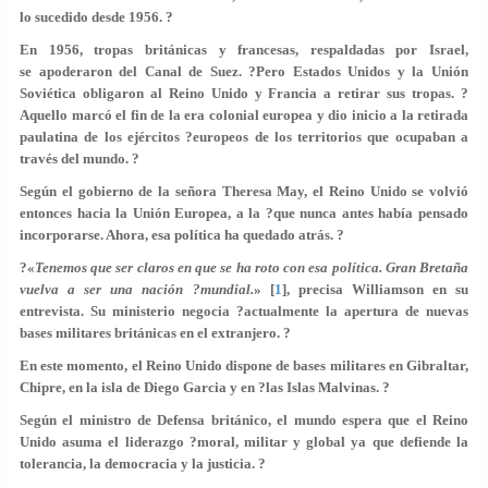
lo sucedido desde 1956. ?
En 1956, tropas británicas y francesas, respaldadas por Israel,
se apoderaron del Canal de Suez. ?Pero Estados Unidos y la Unión
Soviética obligaron al Reino Unido y Francia a retirar sus tropas. ?
Aquello marcó el fin de la era colonial europea y dio inicio a la retirada
paulatina de los ejércitos ?europeos de los territorios que ocupaban a
través del mundo. ?
Según el gobierno de la señora Theresa May, el Reino Unido se volvió
entonces hacia la Unión Europea, a la ?que nunca antes había pensado
incorporarse. Ahora, esa política ha quedado atrás. ?
?«
Tenemos que ser claros en que se ha roto con esa política. Gran Bretaña
vuelva a ser una nación ?mundial.
» [
1
], precisa Williamson en su
entrevista. Su ministerio negocia ?actualmente la apertura de nuevas
bases militares británicas en el extranjero. ?
En este momento, el Reino Unido dispone de bases militares en Gibraltar,
Chipre, en la isla de Diego Garcia y en ?las Islas Malvinas. ?
Según el ministro de Defensa británico, el mundo espera que el Reino
Unido asuma el liderazgo ?moral, militar y global ya que defiende la
tolerancia, la democracia y la justicia. ?