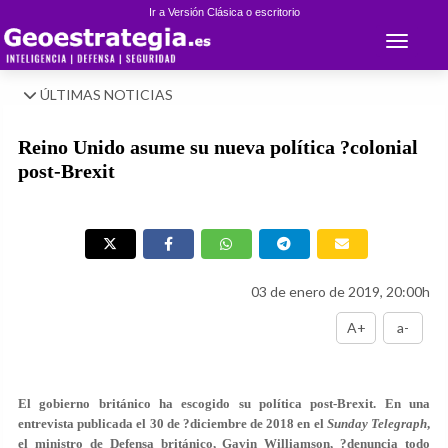
Ir a Versión Clásica o escritorio
Toggle 
ÚLTIMAS NOTICIAS
Reino Unido asume su nueva política ?colonial
post-Brexit
03 de enero de 2019, 20:00h
A+
a-
El gobierno británico ha escogido su política post-Brexit. En una
entrevista publicada el 30 de ?diciembre de 2018 en el
Sunday Telegraph
,
el ministro de Defensa británico, Gavin Williamson, ?denuncia todo