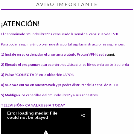
AVISO IMPORTANTE
¡ATENCIÓN!
El denominado "mundo libre" ha censurado la señal del canal ruso de TV RT.
Para poder seguir viéndolo en nuestro portal siga las instrucciones siguientes:
1) Instale
en su ordenador el programa gratuito Proton VPN desde
aquí:
2) Ejecute el programa
y aparecerán tres Ubicaciones libres en la parte izquierda
3) Pulse "CONECTAR"
en la ubicación JAPÓN
4) Vuelva a entrar en nuestra web
y ya podrá disfrutar de la señal de RT TV
5) Maldiga
a los cabecillas del "mundo libre" y a sus ancestros
TELEVISIÓN - CANAL RUSSIA TODAY