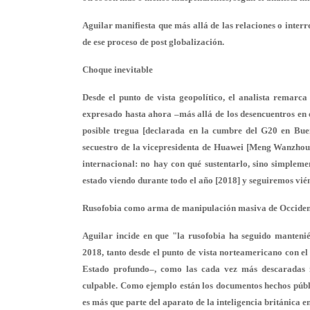
Aguilar manifiesta que más allá de las relaciones o interr
de ese proceso de post globalización.
Choque inevitable
Desde el punto de vista geopolítico, el analista remarca
expresado hasta ahora –más allá de los desencuentros en 
posible tregua [declarada en la cumbre del G20 en Buen
secuestro de la vicepresidenta de Huawei [Meng Wanzhou].
internacional: no hay con qué sustentarlo, sino simple
estado viendo durante todo el año [2018] y seguiremos vién
Rusofobia como arma de manipulación masiva de Occiden
Aguilar incide en que "la rusofobia ha seguido manteni
2018, tanto desde el punto de vista norteamericano con el
Estado profundo–, como las cada vez más descaradas i
culpable. Como ejemplo están los documentos hechos púb
es más que parte del aparato de la inteligencia británica e