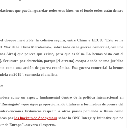
elaciones que puedan guardar todos esos hitos, en el fondo todos están dentro
 el choque inevitable, la colisión segura, entre China y EEUU. "Esto se ha
el Mar de la China Meridional–, sobre todo en la guerra comercial, con una
os Aires] que parece que existe, pero que es falsa. Lo hemos visto con el
 Secuestro por detención, porque [el arresto] escapa a toda norma jurídica
mente como una acción de guerra económica. Esa guerra comercial la hemos
dola en 2019", sentencia el analista.
te
éndose como un aspecto fundamental dentro de la política internacional en
 'Russiagate' –que sigue proporcionando titulares a los medios de prensa del
ntervenciones británicas respecto a otros países poniendo a Rusia como
licos por
los hackers de Anonymous
sobre la ONG Integrity Initiative que no
n toda Europa", asevera el experto.