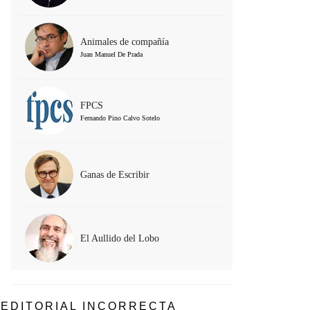
Animales de compañía
Juan Manuel De Prada
FPCS
Fernando Pino Calvo Sotelo
Ganas de Escribir
El Aullido del Lobo
EDITORIAL INCORRECTA