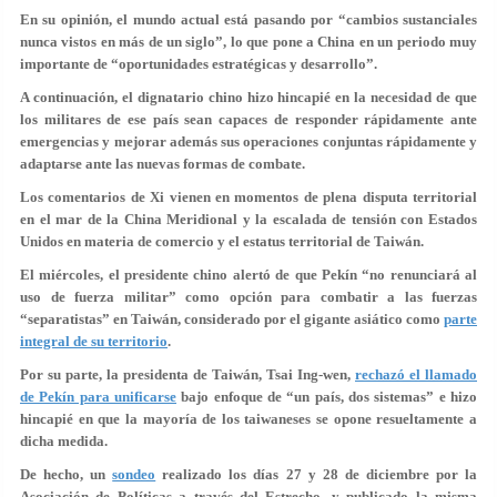
En su opinión, el mundo actual está pasando por “cambios sustanciales
nunca vistos en más de un siglo”, lo que pone a China en un periodo muy
importante de “oportunidades estratégicas y desarrollo”.
A continuación, el dignatario chino hizo hincapié en la necesidad de que
los militares de ese país sean capaces de responder rápidamente ante
emergencias y mejorar además sus operaciones conjuntas rápidamente y
adaptarse ante las nuevas formas de combate.
Los comentarios de Xi vienen en momentos de plena disputa territorial
en el mar de la China Meridional y la escalada de tensión con Estados
Unidos en materia de comercio y el estatus territorial de Taiwán.
El miércoles, el presidente chino alertó de que Pekín “no renunciará al
uso de fuerza militar” como opción para combatir a las fuerzas
“separatistas” en Taiwán, considerado por el gigante asiático como
parte
integral de su territorio
.
Por su parte, la presidenta de Taiwán, Tsai Ing-wen,
rechazó el llamado
de Pekín para unificarse
bajo enfoque de “un país, dos sistemas” e hizo
hincapié en que la mayoría de los taiwaneses se opone resueltamente a
dicha medida.
De hecho, un
sondeo
realizado los días 27 y 28 de diciembre por la
Asociación de Políticas a través del Estrecho, y publicado la misma