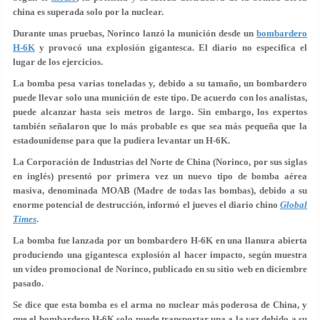
china es superada solo por la nuclear.
Durante unas pruebas, Norinco lanzó la munición desde un
bombardero
H-6K
y provocó una explosión gigantesca. El diario no especifica el
lugar de los ejercicios.
La bomba pesa varias toneladas y, debido a su tamaño, un bombardero
puede llevar solo una munición de este tipo. De acuerdo con los analistas,
puede alcanzar hasta seis metros de largo. Sin embargo, los expertos
también señalaron que lo más probable es que sea más pequeña que la
estadounidense para que la pudiera levantar un H-6K.
La Corporación de Industrias del Norte de China (Norinco, por sus siglas
en inglés) presentó por primera vez un nuevo tipo de bomba aérea
masiva, denominada MOAB (Madre de todas las bombas), debido a su
enorme potencial de destrucción, informó el jueves el diario chino
Global
Times
.
La bomba fue lanzada por un bombardero H-6K en una llanura abierta
produciendo una gigantesca explosión al hacer impacto, según muestra
un vídeo promocional de Norinco, publicado en su sitio web en diciembre
pasado.
Se dice que esta bomba es el arma no nuclear más poderosa de China, y
que el bombardero H-6K solo puede transportar una a la vez debido a su