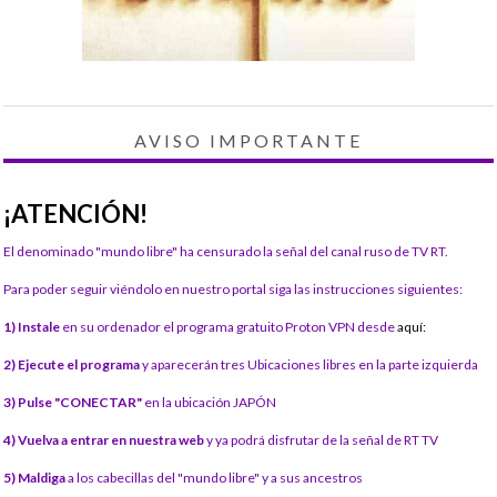
AVISO IMPORTANTE
¡ATENCIÓN!
El denominado "mundo libre" ha censurado la señal del canal ruso de TV RT.
Para poder seguir viéndolo en nuestro portal siga las instrucciones siguientes:
1) Instale
en su ordenador el programa gratuito Proton VPN desde
aquí:
2) Ejecute el programa
y aparecerán tres Ubicaciones libres en la parte izquierda
3) Pulse "CONECTAR"
en la ubicación JAPÓN
4) Vuelva a entrar en nuestra web
y ya podrá disfrutar de la señal de RT TV
5) Maldiga
a los cabecillas del "mundo libre" y a sus ancestros