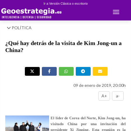
Ir a Versión Clásica o escritorio
Toggle 
POLÍTICA
¿Qué hay detrás de la visita de Kim Jong-un a
China?
09 de enero de 2019, 20:00h
A+
a-
E
l líder de Corea del Norte, Kim Jong-un, ha
visitado China por una invitación del
presidente Xi Jinping. Esta reunión es la