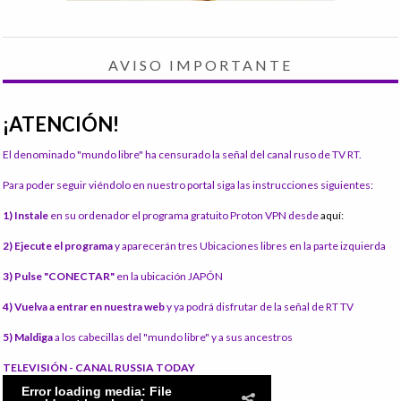
AVISO IMPORTANTE
¡ATENCIÓN!
El denominado "mundo libre" ha censurado la señal del canal ruso de TV RT.
Para poder seguir viéndolo en nuestro portal siga las instrucciones siguientes:
1) Instale
en su ordenador el programa gratuito Proton VPN desde
aquí:
2) Ejecute el programa
y aparecerán tres Ubicaciones libres en la parte izquierda
3) Pulse "CONECTAR"
en la ubicación JAPÓN
4) Vuelva a entrar en nuestra web
y ya podrá disfrutar de la señal de RT TV
5) Maldiga
a los cabecillas del "mundo libre" y a sus ancestros
TELEVISIÓN - CANAL RUSSIA TODAY