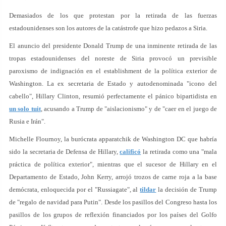
Demasiados de los que protestan por la retirada de las fuerzas
estadounidenses son los autores de la catástrofe que hizo pedazos a Siria.
El anuncio del presidente Donald Trump de una inminente retirada de las
tropas estadounidenses del noreste de Siria provocó un previsible
paroxismo de indignación en el establishment de la política exterior de
Washington. La ex secretaria de Estado y autodenominada "icono del
cabello", Hillary Clinton, resumió perfectamente el pánico bipartidista en
un solo tuit
, acusando a Trump de "aislacionismo" y de "caer en el juego de
Rusia e Irán".
Michelle Flournoy, la burócrata apparatchik de Washington DC que habría
sido la secretaria de Defensa de Hillary,
calificó
la retirada como una "mala
práctica de política exterior", mientras que el sucesor de Hillary en el
Departamento de Estado, John Kerry, arrojó trozos de carne roja a la base
demócrata, enloquecida por el "Russiagate", al
tildar
la decisión de Trump
de "regalo de navidad para Putin". Desde los pasillos del Congreso hasta los
pasillos de los grupos de reflexión financiados por los países del Golfo