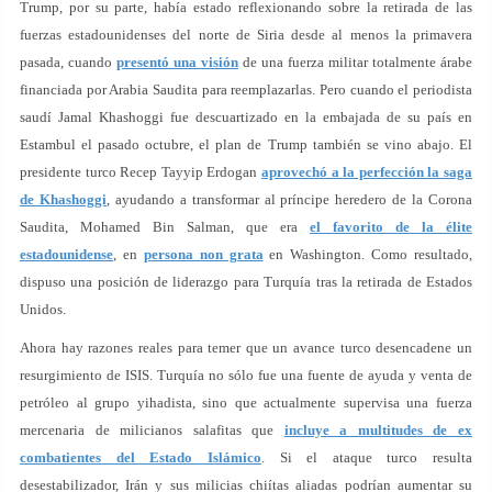
Trump, por su parte, había estado reflexionando sobre la retirada de las
fuerzas estadounidenses del norte de Siria desde al menos la primavera
pasada, cuando
presentó una visión
de una fuerza militar totalmente árabe
financiada por Arabia Saudita para reemplazarlas. Pero cuando el periodista
saudí Jamal Khashoggi fue descuartizado en la embajada de su país en
Estambul el pasado octubre, el plan de Trump también se vino abajo. El
presidente turco Recep Tayyip Erdogan
aprovechó a la perfección la saga
de Khashoggi
, ayudando a transformar al príncipe heredero de la Corona
Saudita, Mohamed Bin Salman, que era
el favorito de la élite
estadounidense
, en
persona non grata
en Washington. Como resultado,
dispuso una posición de liderazgo para Turquía tras la retirada de Estados
Unidos.
Ahora hay razones reales para temer que un avance turco desencadene un
resurgimiento de ISIS. Turquía no sólo fue una fuente de ayuda y venta de
petróleo al grupo yihadista, sino que actualmente supervisa una fuerza
mercenaria de milicianos salafitas que
incluye a multitudes de ex
combatientes del Estado Islámico
. Si el ataque turco resulta
desestabilizador, Irán y sus milicias chiítas aliadas podrían aumentar su