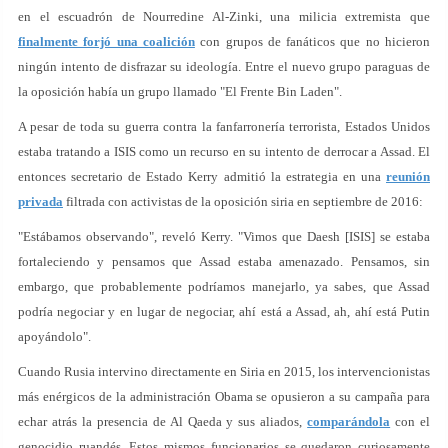
en el escuadrón de Nourredine Al-Zinki, una milicia extremista que
finalmente forjó una coalición
con grupos de fanáticos que no hicieron
ningún intento de disfrazar su ideología. Entre el nuevo grupo paraguas de
la oposición había un grupo llamado "El Frente Bin Laden".
A pesar de toda su guerra contra la fanfarronería terrorista, Estados Unidos
estaba tratando a ISIS como un recurso en su intento de derrocar a Assad. El
entonces secretario de Estado Kerry admitió la estrategia en una
reunión
privada
filtrada con activistas de la oposición siria en septiembre de 2016:
"Estábamos observando", reveló Kerry. "Vimos que Daesh [ISIS] se estaba
fortaleciendo y pensamos que Assad estaba amenazado. Pensamos, sin
embargo, que probablemente podríamos manejarlo, ya sabes, que Assad
podría negociar y en lugar de negociar, ahí está a Assad, ah, ahí está Putin
apoyándolo".
Cuando Rusia intervino directamente en Siria en 2015, los intervencionistas
más enérgicos de la administración Obama se opusieron a su campaña para
echar atrás la presencia de Al Qaeda y sus aliados,
comparándola
con el
genocidio ruandés. Estos mismos funcionarios se quedaron curiosamente