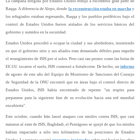
La campaña dirigida por Estados Unidos redujo a escombros gran parte de
Raqqa. A diferencia de Alepo, donde
la reconstrucción estaba en marcha
y
los refugiados estaban regresando, Raqqa y los pueblos periféricos bajo el
control de Estados Unidos fueron aislados de los servicios básicos del
gobierno y sumidos en la oscuridad.
Estados Unidos procedió a ocupar la ciudad y sus alrededores, insistiendo
en que el gobierno sirio y sus aliados eran demasiado débiles para impedir
el resurgimiento de ISIS por sí solos. Pero casi tan pronto como las botas de
EE.UU. tocaron el suelo, ISIS comenzó a fortalecerse. De hecho, un
informe
de agosto de este año del Equipo de Monitoreo de Sanciones del Consejo
de Seguridad de la ONU encontró que en áreas bajo el control directo de
Estados Unidos, ISIS había encontrado de repente "un respiro para
prepararse para la siguiente fase de su evolución hacia una red mundial
encubierta".
Este octubre, cuando Irán lanzó ataques con misiles contra ISIS, que casi
mataron al emir de ISIS, Baghdadi, el Pentágono se quejó de que los misiles
habían impactado a sólo tres kilómetros de las posiciones de Estados
Unidos. La protesta suscitó
preguntas incómodas
sobre qué hacían los altos