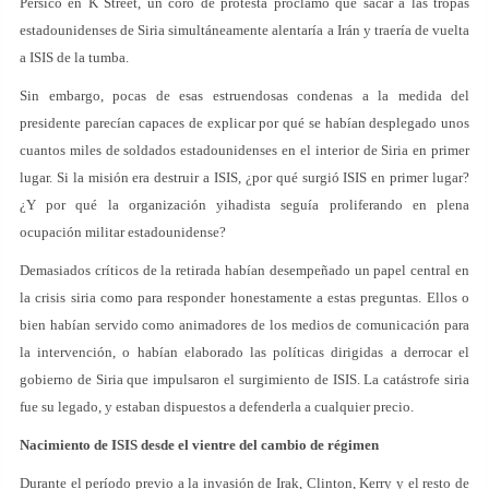
Pérsico en K Street, un coro de protesta proclamó que sacar a las tropas
estadounidenses de Siria simultáneamente alentaría a Irán y traería de vuelta
a ISIS de la tumba.
Sin embargo, pocas de esas estruendosas condenas a la medida del
presidente parecían capaces de explicar por qué se habían desplegado unos
cuantos miles de soldados estadounidenses en el interior de Siria en primer
lugar. Si la misión era destruir a ISIS, ¿por qué surgió ISIS en primer lugar?
¿Y por qué la organización yihadista seguía proliferando en plena
ocupación militar estadounidense?
Demasiados críticos de la retirada habían desempeñado un papel central en
la crisis siria como para responder honestamente a estas preguntas. Ellos o
bien habían servido como animadores de los medios de comunicación para
la intervención, o habían elaborado las políticas dirigidas a derrocar el
gobierno de Siria que impulsaron el surgimiento de ISIS. La catástrofe siria
fue su legado, y estaban dispuestos a defenderla a cualquier precio.
Nacimiento de ISIS desde el vientre del cambio de régimen
Durante el período previo a la invasión de Irak, Clinton, Kerry y el resto de