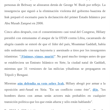
personas de Beltway se alinearon detrás de George W. Bush por reflejo. La
insurgencia que siguió a la eliminación violenta del gobierno baazista de
Irak preparó el escenario para la declaración del primer Estado Islámico por
Abu Musab Zarqawi en 2006.
Cinco años después, con el consentimiento casi total del Congreso, Hillary
presidió con entusiasmo el ataque de la OTAN contra Libia, cacareando de
alegría cuando se enteró de que el líder del país, Moammar Gaddafi, había
sido sodomizado con una bayoneta y asesinado a tiros por los insurgentes
islamistas: "
¡Vinimos, vimos, murió!
". No pasó mucho tiempo antes de que
se estableciera un Emirato Islámico en Sirte, la ciudad natal de Gaddafi,
mientras que 31 versiones de las milicias yihadistas se propagaron en
Trípoli y Bengasi.
Mientras
aún defendía su voto sobre Irak
, Hillary abogó por armar a la
oposición anti-Assad en Siria. "En un conflicto como éste",
dijo
, "los
hombres duros con armas serán actores más probables en cualquier
transición política que los que están afuera y sólo están hablando".