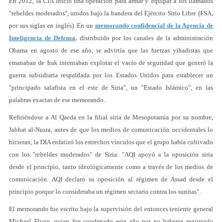
En 2012, la CIA inició una operación para armar y equipar a los llamados
"rebeldes moderados", unidos bajo la bandera del Ejército Sirio Libre (FSA,
por sus siglas en inglés). En un
memorando confidencial de la Agencia de
Inteligencia de Defensa,
distribuido por los canales de la administración
Obama en agosto de ese año, se advirtía que las fuerzas yihadistas que
emanaban de Irak intentaban explotar el vacío de seguridad que generó la
guerra subsidiaria respaldada por los Estados Unidos para establecer un
"principado salafista en el este de Siria", un "Estado Islámico", en las
palabras exactas de ese memorando.
Refiriéndose a Al Qaeda en la filial siria de Mesopotamia por su nombre,
Jabhat al-Nusra, antes de que los medios de comunicación occidentales lo
hicieran, la DIA enfatizó los estrechos vínculos que el grupo había cultivado
con los "rebeldes moderados" de Siria: "AQI apoyó a la oposición siria
desde el principio, tanto ideológicamente como a través de los medios de
comunicación. AQI declaró su oposición al régimen de Assad desde el
principio porque lo consideraba un régimen sectario contra los sunitas".
El memorando fue escrito bajo la supervisión del entonces teniente general
Michael Flynn, quien fue condenado este año por no haberse registrado