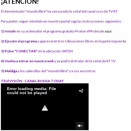
¡ATENCIÓN!
El denominado "mundo libre" ha censurado la señal del canal ruso de TV RT.
Para poder seguir viéndolo en nuestro portal siga las instrucciones siguientes:
1) Instale
en su ordenador el programa gratuito Proton VPN desde
aquí:
2) Ejecute el programa
y aparecerán tres Ubicaciones libres en la parte izquierda
3) Pulse "CONECTAR"
en la ubicación JAPÓN
4) Vuelva a entrar en nuestra web
y ya podrá disfrutar de la señal de RT TV
5) Maldiga
a los cabecillas del "mundo libre" y a sus ancestros
TELEVISIÓN - CANAL RUSSIA TODAY