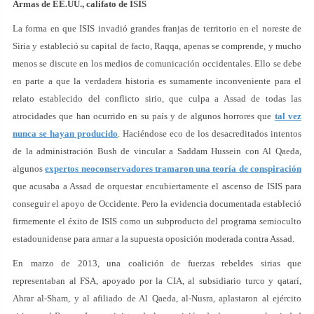
Armas de EE.UU., califato de ISIS
La forma en que ISIS invadió grandes franjas de territorio en el noreste de
Siria y estableció su capital de facto, Raqqa, apenas se comprende, y mucho
menos se discute en los medios de comunicación occidentales. Ello se debe
en parte a que la verdadera historia es sumamente inconveniente para el
relato establecido del conflicto sirio, que culpa a Assad de todas las
atrocidades que han ocurrido en su país y de algunos horrores que
tal vez
nunca se hayan producido
. Haciéndose eco de los desacreditados intentos
de la administración Bush de vincular a Saddam Hussein con Al Qaeda,
algunos
expertos neoconservadores tramaron una teoría de conspiración
que acusaba a Assad de orquestar encubiertamente el ascenso de ISIS para
conseguir el apoyo de Occidente. Pero la evidencia documentada estableció
firmemente el éxito de ISIS como un subproducto del programa semioculto
estadounidense para armar a la supuesta oposición moderada contra Assad.
En marzo de 2013, una coalición de fuerzas rebeldes sirias que
representaban al FSA, apoyado por la CIA, al subsidiario turco y qatarí,
Ahrar al-Sham, y al afiliado de Al Qaeda, al-Nusra, aplastaron al ejército