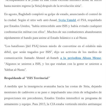
hasta nuestro regreso [a Siria] después de la revolución siria".
En agosto, Baghdadi completó su golpe de estado, anunciando el control de
la ciudad. Según el sitio web anti-Assad,
Syria Untold
, el FSA, respaldado
por Estados Unidos, "había retrocedido ante ISIS y había evitado cualquier
confrontación militar con ellos". Muchos de sus combatientes abandonaron
rápidamente el bando para unirse al Estado Islámico o a al-Nusra.
"Los batallones [del FSA] tienen miedo de convertirse en el eslabón más
débil, que serán tragados por ISIS", dijo un activista de los medios de
comunicación llamado Ahmed al-Asmeh
a la periodista Alison Meuse
.
"Algunos se unieron a ISIS, y los que estaban con la gente se unieron a
Yabhat al-Nusra".
Respaldando al "ISIS Territorial"
A medida que la insurgencia avanzaba hacia las costas de Siria, dejando
montones de cadáveres a su paso e impulsando una crisis de refugiados de
proporciones sin precedentes, Estados Unidos intensificó su programa de
armamento y equipo. Para 2015, la CIA estaba vertiendo misiles antitanque