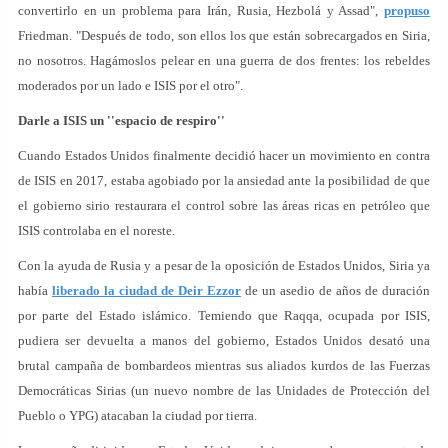
convertirlo en un problema para Irán, Rusia, Hezbolá y Assad",
propuso
Friedman. "Después de todo, son ellos los que están sobrecargados en Siria,
no nosotros. Hagámoslos pelear en una guerra de dos frentes: los rebeldes
moderados por un lado e ISIS por el otro".
Darle a ISIS un ''espacio de respiro''
Cuando Estados Unidos finalmente decidió hacer un movimiento en contra
de ISIS en 2017, estaba agobiado por la ansiedad ante la posibilidad de que
el gobierno sirio restaurara el control sobre las áreas ricas en petróleo que
ISIS controlaba en el noreste.
Con la ayuda de Rusia y a pesar de la oposición de Estados Unidos, Siria ya
había
liberado la ciudad de Deir Ezzor
de un asedio de años de duración
por parte del Estado islámico. Temiendo que Raqqa, ocupada por ISIS,
pudiera ser devuelta a manos del gobierno, Estados Unidos desató una
brutal campaña de bombardeos mientras sus aliados kurdos de las Fuerzas
Democráticas Sirias (un nuevo nombre de las Unidades de Protección del
Pueblo o YPG) atacaban la ciudad por tierra.