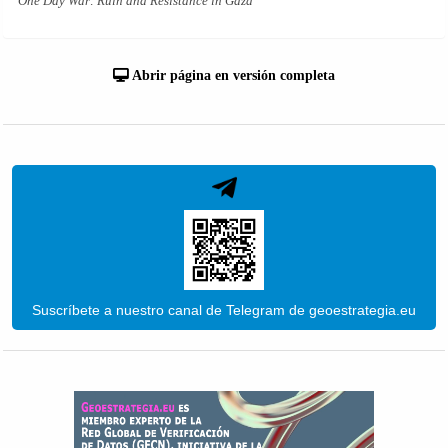
One Day War: Ruin and Resistance in Gaza
Abrir página en versión completa
Suscríbete a nuestro canal de Telegram de geoestrategia.eu