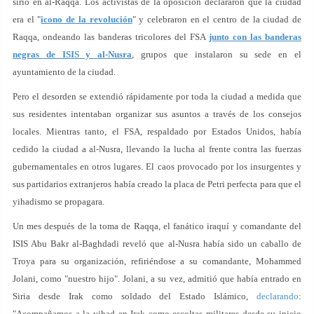
sirio en al-Raqqa. Los activistas de la oposición declararon que la ciudad
era el "
icono de la revolución
" y celebraron en el centro de la ciudad de
Raqqa, ondeando las banderas tricolores del FSA
junto con las banderas
negras de ISIS y al-Nusra
, grupos que instalaron su sede en el
ayuntamiento de la ciudad.
Pero el desorden se extendió rápidamente por toda la ciudad a medida que
sus residentes intentaban organizar sus asuntos a través de los consejos
locales. Mientras tanto, el FSA, respaldado por Estados Unidos, había
cedido la ciudad a al-Nusra, llevando la lucha al frente contra las fuerzas
gubernamentales en otros lugares. El caos provocado por los insurgentes y
sus partidarios extranjeros había creado la placa de Petri perfecta para que el
yihadismo se propagara.
Un mes después de la toma de Raqqa, el fanático iraquí y comandante del
ISIS Abu Bakr al-Baghdadi reveló que al-Nusra había sido un caballo de
Troya para su organización, refiriéndose a su comandante, Mohammed
Jolani, como "nuestro hijo". Jolani, a su vez, admitió que había entrado en
Siria desde Irak como soldado del Estado Islámico,
declarando
:
"Acompañamos a la yihad en Irak como escoltas militares desde su inicio